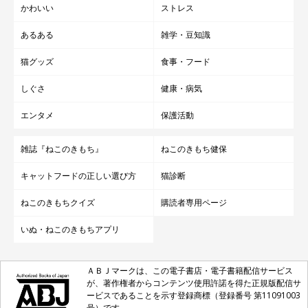
かわいい
ストレス
あるある
雑学・豆知識
猫グッズ
食事・フード
しぐさ
健康・病気
エンタメ
保護活動
雑誌『ねこのきもち』
ねこのきもち健保
キャットフードの正しい選び方
猫診断
ねこのきもちクイズ
購読者専用ページ
いぬ・ねこのきもちアプリ
ＡＢＪマークは、この電子書店・電子書籍配信サービス
が、著作権者からコンテンツ使用許諾を得た正規版配信サ
ービスであることを示す登録商標（登録番号 第11091003
号）です。