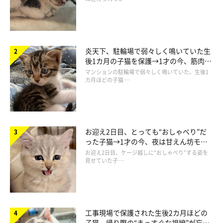
炎天下、駐輪場で弱々しく鳴いていた生
後1カ月の子猫を保護→1才の今、筋肉質
でツンデレなコに成長
マンションの駐輪場で弱々しく鳴いていた、生後1
カ月ほどの子猫 …
お迎え2日目、とっても“おしゃべり”だ
った子猫→1才の今、夜は甘えん坊モー
ドになるコに成長！
お迎え2日目、ケージ越しに“おしゃべり”する姿を
見せていた子 …
工事現場で保護された生後2カ月ほどの
子猫 帰り際の“まっすぐな視線”が忘れ