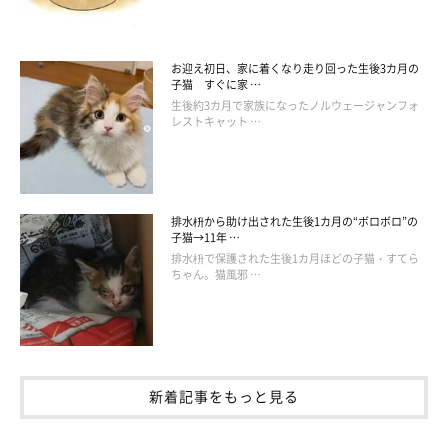
お迎え初日、家に着くなり走り回った生後3カ月の
子猫 すぐに家 …
生後約3カ月で家族になったノルウェージャンフォ
レストキャット …
排水枡から助け出された生後1カ月の“ボロボロ”の
子猫→11年 …
排水枡で保護された生後1カ月ほどの子猫・すてら
ちゃん。猫風邪 …
新着記事をもっと見る