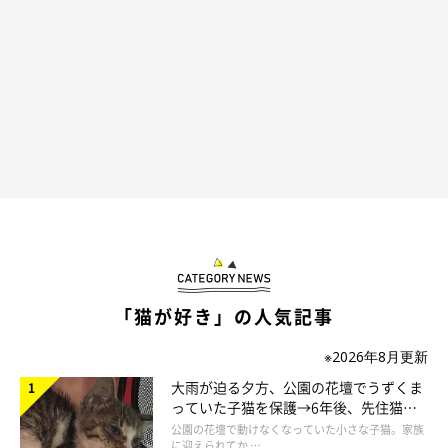
「猫が好き」の人気記事
※2026年8月更新
大雨が迫る夕方、公園の花壇でうずくま
っていた子猫を保護→6年後、先住猫
と“姉妹”のような関係に
公園の花壇で動けなくなっていた小さな子猫。家族
に迎えられてか …