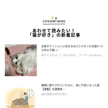
あわせて読みたい！
「猫が好き」の新着記事
全身がクッションに収まるほど小さかった生後3～4
カ月の子猫→ …
紹介するのは、X（旧Twitter） ユーザー@nekowo
…
寝顔に癒やされていたのに、急に不安になった話
【連載】交通事故 …
猫の寝顔は世界を救う