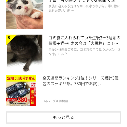
られず、家族の一員に
家族に迎える予定はなかった小さな子猫。帰り際に
見せた姿が、飼 …
ゴミ袋に入れられていた生後2〜3週齢の
保護子猫→6才の今は「大黒柱」に！
美しい黒猫に成長した姿にグッとくる
生後2〜3週齢ごろに、ゴミ袋の中で見つかった小さ
な命。ミルク …
楽天週間ランキング1位！シリーズ累計3億
包のスッキリ茶。380円でお試し
PR(ハーブ健康本舗)
もっと見る