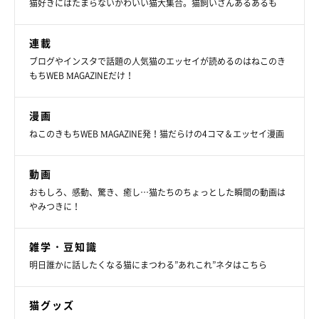
猫好きにはたまらないかわいい猫大集合。猫飼いさんあるあるも
連載
ブログやインスタで話題の人気猫のエッセイが読めるのはねこのき
もちWEB MAGAZINEだけ！
漫画
ねこのきもちWEB MAGAZINE発！猫だらけの4コマ＆エッセイ漫画
動画
おもしろ、感動、驚き、癒し…猫たちのちょっとした瞬間の動画は
やみつきに！
雑学・豆知識
明日誰かに話したくなる猫にまつわる”あれこれ”ネタはこちら
猫グッズ