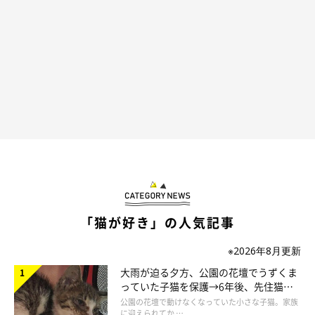
「猫が好き」の人気記事
※2026年8月更新
大雨が迫る夕方、公園の花壇でうずくま
っていた子猫を保護→6年後、先住猫
と“姉妹”のような関係に
公園の花壇で動けなくなっていた小さな子猫。家族
に迎えられてか …