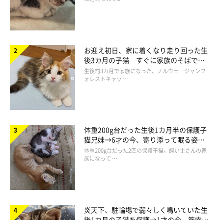
お迎え初日、家に着くなり走り回った生
後3カ月の子猫 すぐに家族のそばで落
ち着く姿に「迎えてよかった」
生後約3カ月で家族になった、ノルウェージャンフ
ォレストキャッ …
体重200g台だった生後1カ月半の保護子
猫兄妹→6才の今、寄り添って眠る姿に
ほっこり！
体重200g台だった2匹の保護子猫。飼い主さんの家
族になって …
炎天下、駐輪場で弱々しく鳴いていた生
後1カ月の子猫を保護→1才の今、筋肉質