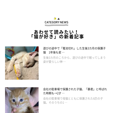
あわせて読みたい！
「猫が好き」の新着記事
遊びの途中で「電池切れ」した生後3カ月の保護子
猫 1年後も変 …
生後3カ月のころから、遊びの途中で眠ってしまう
姿が愛らしい神 …
会社の駐車場で保護された子猫、「暴君」と呼ばれ
た時期も→2才 …
会社の駐車場で母猫とともに保護された6匹の子
猫。そのうちの1 …