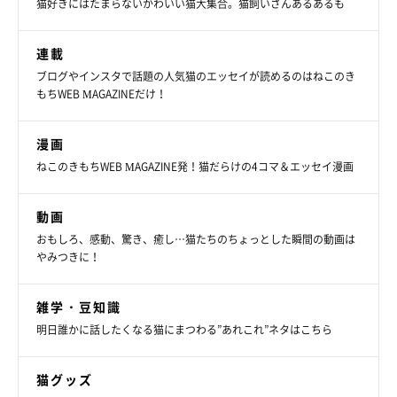
猫好きにはたまらないかわいい猫大集合。猫飼いさんあるあるも
連載
ブログやインスタで話題の人気猫のエッセイが読めるのはねこのき
もちWEB MAGAZINEだけ！
漫画
ねこのきもちWEB MAGAZINE発！猫だらけの4コマ＆エッセイ漫画
動画
おもしろ、感動、驚き、癒し…猫たちのちょっとした瞬間の動画は
やみつきに！
雑学・豆知識
明日誰かに話したくなる猫にまつわる”あれこれ”ネタはこちら
猫グッズ