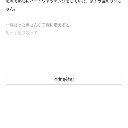
窓際で熱心にバードウォッチングをしていた、茶トラ猫のリクち
ゃん。
一羽だった鳥さんが二羽に増えると、
思わず振り返って
「鳥さん増えたよー！」
と報告しちゃいます♪
全文を読む
まん丸おめ目がかわいすぎるリクちゃんなのでした♡