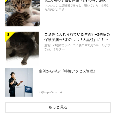
でツンデレなコに成長
マンションの駐輪場で弱々しく鳴いていた、生後1
カ月ほどの子猫 …
ゴミ袋に入れられていた生後2〜3週齢の
保護子猫→6才の今は「大黒柱」に！
美しい黒猫に成長した姿にグッとくる
生後2〜3週齢ごろに、ゴミ袋の中で見つかった小さ
な命。ミルク …
事例から学ぶ『特権アクセス管理』
PR(KeeperSecurity)
もっと見る