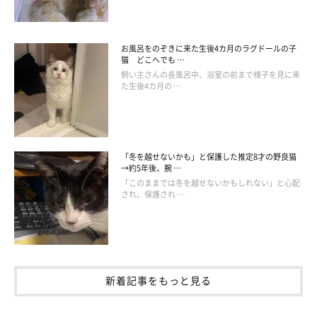
お風呂をのぞきに来た生後4カ月のラグドールの子
猫 どこへでも …
飼い主さんの長風呂中、浴室の前まで様子を見に来
た生後4カ月の …
「冬を越せないかも」と保護した推定8才の野良猫
→約5年後、腕 …
「このままでは冬を越せないかもしれない」と心配
され、保護され …
新着記事をもっと見る