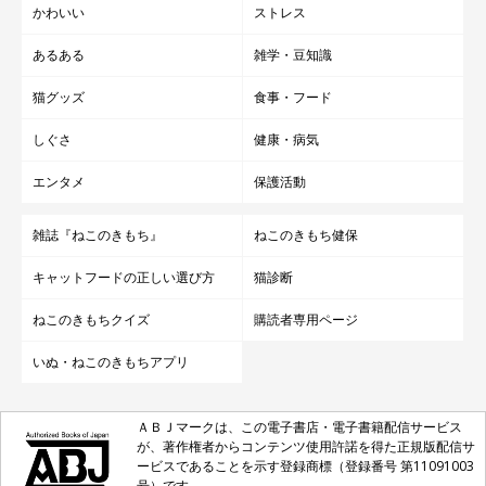
かわいい
ストレス
あるある
雑学・豆知識
猫グッズ
食事・フード
しぐさ
健康・病気
エンタメ
保護活動
雑誌『ねこのきもち』
ねこのきもち健保
キャットフードの正しい選び方
猫診断
ねこのきもちクイズ
購読者専用ページ
いぬ・ねこのきもちアプリ
ＡＢＪマークは、この電子書店・電子書籍配信サービス
が、著作権者からコンテンツ使用許諾を得た正規版配信サ
ービスであることを示す登録商標（登録番号 第11091003
号）です。