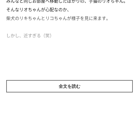
みんなと同じお部屋へ移動したばかりの、子猫のリオちゃん。
そんなリオちゃんが心配なのか、
柴犬のリキちゃんとリコちゃんが様子を見に来ます。
しかし、近すぎる（笑）
圧の強さに思わず及び腰になるリオちゃん。
そしてさらにその影には……
やはり気になって見守る姉猫リノちゃんの姿があるのでした♡
全文を読む