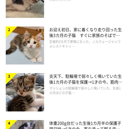
お迎え初日、家に着くなり走り回った生
後3カ月の子猫 すぐに家族のそばで落
ち着く姿に「迎えてよかった」
生後約3カ月で家族になった、ノルウェージャンフ
ォレストキャッ …
炎天下、駐輪場で弱々しく鳴いていた生
後1カ月の子猫を保護→1才の今、筋肉質
でツンデレなコに成長
マンションの駐輪場で弱々しく鳴いていた、生後1
カ月ほどの子猫 …
体重200g台だった生後1カ月半の保護子
猫兄妹→6才の今、寄り添って眠る姿に