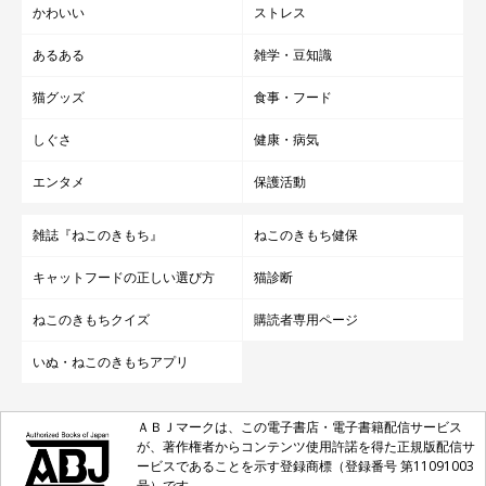
かわいい
ストレス
あるある
雑学・豆知識
猫グッズ
食事・フード
しぐさ
健康・病気
エンタメ
保護活動
雑誌『ねこのきもち』
ねこのきもち健保
キャットフードの正しい選び方
猫診断
ねこのきもちクイズ
購読者専用ページ
いぬ・ねこのきもちアプリ
ＡＢＪマークは、この電子書店・電子書籍配信サービス
が、著作権者からコンテンツ使用許諾を得た正規版配信サ
ービスであることを示す登録商標（登録番号 第11091003
号）です。