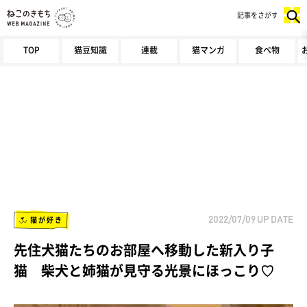
記事をさがす
TOP
猫豆知識
連載
猫マンガ
食べ物
猫が好き
2022/07/09
UP DATE
先住犬猫たちのお部屋へ移動した新入り子
猫 柴犬と姉猫が見守る光景にほっこり♡