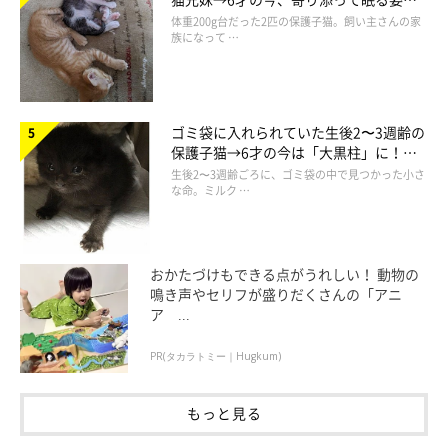
ほっこり！
体重200g台だった2匹の保護子猫。飼い主さんの家
族になって …
ゴミ袋に入れられていた生後2〜3週齢の
保護子猫→6才の今は「大黒柱」に！
美しい黒猫に成長した姿にグッとくる
生後2〜3週齢ごろに、ゴミ袋の中で見つかった小さ
な命。ミルク …
おかたづけもできる点がうれしい！ 動物の
鳴き声やセリフが盛りだくさんの「アニ
ア ...
PR(タカラトミー｜Hugkum)
もっと見る