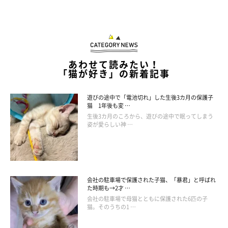
あわせて読みたい！
「猫が好き」の新着記事
遊びの途中で「電池切れ」した生後3カ月の保護子
猫 1年後も変 …
生後3カ月のころから、遊びの途中で眠ってしまう
姿が愛らしい神 …
会社の駐車場で保護された子猫、「暴君」と呼ばれ
た時期も→2才 …
会社の駐車場で母猫とともに保護された6匹の子
猫。そのうちの1 …