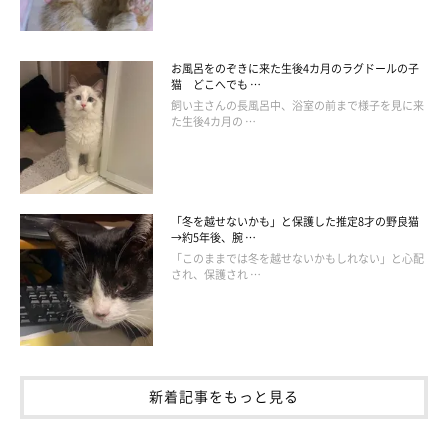
お風呂をのぞきに来た生後4カ月のラグドールの子
猫 どこへでも …
飼い主さんの長風呂中、浴室の前まで様子を見に来
た生後4カ月の …
「冬を越せないかも」と保護した推定8才の野良猫
→約5年後、腕 …
「このままでは冬を越せないかもしれない」と心配
され、保護され …
新着記事をもっと見る