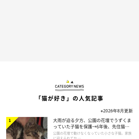
「猫が好き」の人気記事
※2026年8月更新
大雨が迫る夕方、公園の花壇でうずくま
っていた子猫を保護→6年後、先住猫
と“姉妹”のような関係に
公園の花壇で動けなくなっていた小さな子猫。家族
に迎えられてか …