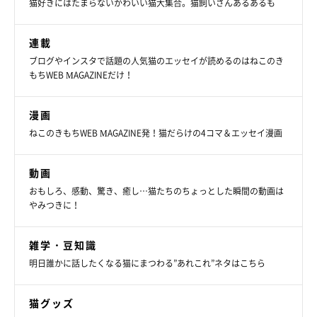
猫好きにはたまらないかわいい猫大集合。猫飼いさんあるあるも
連載
ブログやインスタで話題の人気猫のエッセイが読めるのはねこのき
もちWEB MAGAZINEだけ！
漫画
ねこのきもちWEB MAGAZINE発！猫だらけの4コマ＆エッセイ漫画
動画
おもしろ、感動、驚き、癒し…猫たちのちょっとした瞬間の動画は
やみつきに！
雑学・豆知識
明日誰かに話したくなる猫にまつわる”あれこれ”ネタはこちら
猫グッズ