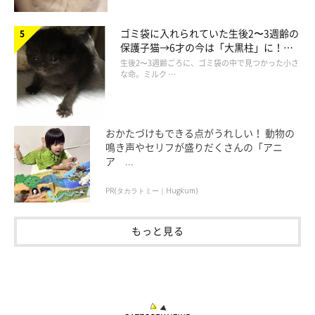
ゴミ袋に入れられていた生後2〜3週齢の
保護子猫→6才の今は「大黒柱」に！
美しい黒猫に成長した姿にグッとくる
生後2〜3週齢ごろに、ゴミ袋の中で見つかった小さ
な命。ミルク …
おかたづけもできる点がうれしい！ 動物の
避妊手術後に「術後服」を着せたときも、梅ちゃんは不満気な表情を見せて
鳴き声やセリフが盛りだくさんの「アニ
いたそう。たまに不機嫌そうなときもあるけれど、いつもはご機嫌でいるこ
ア ...
とが多いのだとか♪
@umechan211224
PR(タカラトミー｜Hugkum)
日常で愛らしい姿をたくさん見せてくれるという梅ちゃん。飼い
もっと見る
主さんに梅ちゃんの性格について聞くと、
「テーブルの上に乗り
たいと思ったらネバーギブアップで乗り続けるように、“したい
ことは諦めない”タイプです」
と話していました。