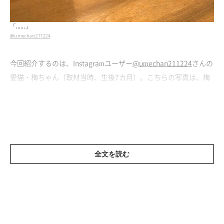
「……」
@umechan211224
今回紹介するのは、Instagramユーザー
@umechan211224
さんの
愛猫・梅ちゃん（取材当時、生後7カ月）。こちらの写真は、梅
ちゃんが生後2カ月頃のもの。
テーブルの上に
ちょこん
と座っている梅ちゃんの表情は、ちょっ
ぴり不満気な様子。一体どうしたのでしょうか。
全文を読む
怒られて、不機嫌に？