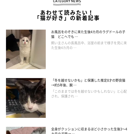
あわせて読みたい！
「猫が好き」の新着記事
お風呂をのぞきに来た生後4カ月のラグドールの子
猫 どこへでも …
飼い主さんの長風呂中、浴室の前まで様子を見に来
た生後4カ月の …
「冬を越せないかも」と保護した推定8才の野良猫
→約5年後、腕 …
「このままでは冬を越せないかもしれない」と心配
され、保護され …
前足と後ろ足をベターっと伸ばして眠る梅ちゃん。飼い主さんは、梅ちゃん
全身がクッションに収まるほど小さかった生後3～4
以外の猫とも暮らしたことがあるけれど、猫がこのようなポーズをするのを
カ月の子猫→ …