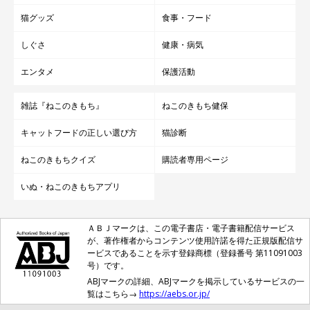
猫グッズ
食事・フード
しぐさ
健康・病気
エンタメ
保護活動
雑誌『ねこのきもち』
ねこのきもち健保
キャットフードの正しい選び方
猫診断
ねこのきもちクイズ
購読者専用ページ
いぬ・ねこのきもちアプリ
ＡＢＪマークは、この電子書店・電子書籍配信サービス
が、著作権者からコンテンツ使用許諾を得た正規版配信サ
ービスであることを示す登録商標（登録番号 第11091003
号）です。
ABJマークの詳細、ABJマークを掲示しているサービスの一
覧はこちら→
https://aebs.or.jp/