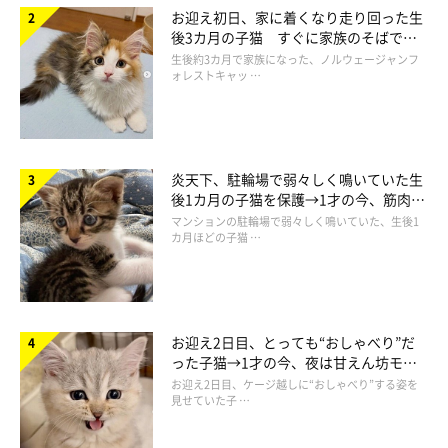
お迎え初日、家に着くなり走り回った生
後3カ月の子猫 すぐに家族のそばで落
ち着く姿に「迎えてよかった」
生後約3カ月で家族になった、ノルウェージャンフ
ォレストキャッ …
炎天下、駐輪場で弱々しく鳴いていた生
梅ちゃんってどんなコ？
後1カ月の子猫を保護→1才の今、筋肉質
でツンデレなコに成長
マンションの駐輪場で弱々しく鳴いていた、生後1
カ月ほどの子猫 …
お迎え2日目、とっても“おしゃべり”だ
った子猫→1才の今、夜は甘えん坊モー
ドになるコに成長！
お迎え2日目、ケージ越しに“おしゃべり”する姿を
見せていた子 …