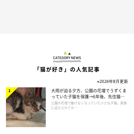
@umechan211224
テーブルの上が大好きな梅ちゃんを見て、飼い主さんは
「人が食
事をしているときはテーブルの上に乗せない」
というルールに変
「猫が好き」の人気記事
えたそうです。
※2026年8月更新
大雨が迫る夕方、公園の花壇でうずくま
っていた子猫を保護→6年後、先住猫
と“姉妹”のような関係に
公園の花壇で動けなくなっていた小さな子猫。家族
に迎えられてか …