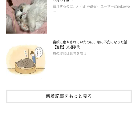
初めて見たそうで、とても驚いたといいます。
紹介するのは、X（旧Twitter） ユーザー@nekowo
@umechan211224
…
あと数カ月後で1才になる梅ちゃん。どのようなおとなの猫にな
るのか、成長が楽しみですね♪
寝顔に癒やされていたのに、急に不安になった話
【連載】交通事故 …
写真提供・取材協力／Instagram（
@umechan211224
さん）
猫の寝顔は世界を救う
※この記事は投稿者さまにご了承をいただいたうえで制作してい
ます。
取材・文／雨宮カイ
新着記事をもっと見る