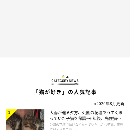
「猫が好き」の人気記事
※2026年8月更新
大雨が迫る夕方、公園の花壇でうずくま
っていた子猫を保護→6年後、先住猫
と“姉妹”のような関係に
公園の花壇で動けなくなっていた小さな子猫。家族
に迎えられてか …
@d.felittle