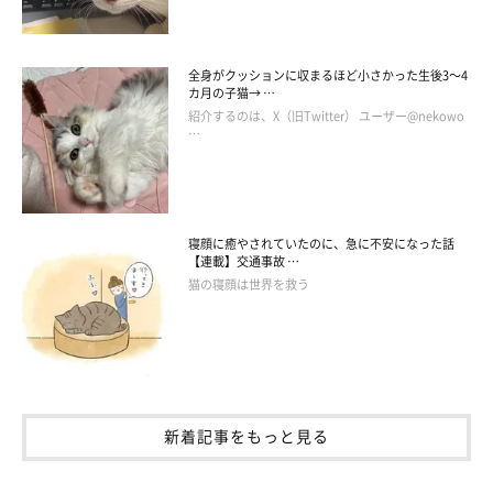
全身がクッションに収まるほど小さかった生後3～4
カ月の子猫→ …
紹介するのは、X（旧Twitter） ユーザー@nekowo
…
寝顔に癒やされていたのに、急に不安になった話
【連載】交通事故 …
猫の寝顔は世界を救う
新着記事をもっと見る