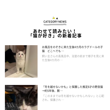
あわせて読みたい！
「猫が好き」の新着記事
お風呂をのぞきに来た生後4カ月のラグドールの子
猫 どこへでも …
飼い主さんの長風呂中、浴室の前まで様子を見に来
た生後4カ月の …
「冬を越せないかも」と保護した推定8才の野良猫
→約5年後、腕 …
「このままでは冬を越せないかもしれない」と心配
され、保護され …