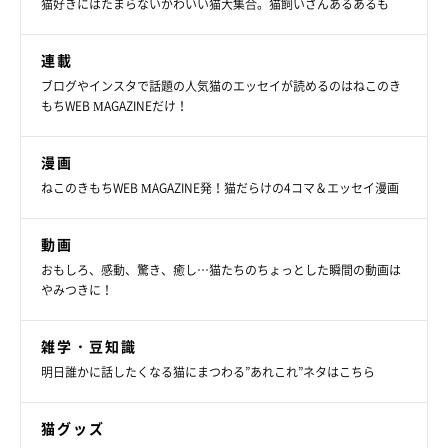
猫好きにはたまらないかわいい猫大集合。猫飼いさんあるあるも
連載
ブログやインスタで話題の人気猫のエッセイが読めるのはねこのき
もちWEB MAGAZINEだけ！
漫画
ねこのきもちWEB MAGAZINE発！猫だらけの4コマ＆エッセイ漫画
動画
おもしろ、感動、驚き、癒し…猫たちのちょっとした瞬間の動画は
やみつきに！
雑学・豆知識
明日誰かに話したくなる猫にまつわる”あれこれ”ネタはこちら
猫グッズ