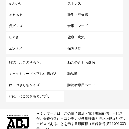
かわいい
ストレス
あるある
雑学・豆知識
猫グッズ
食事・フード
しぐさ
健康・病気
エンタメ
保護活動
雑誌『ねこのきもち』
ねこのきもち健保
キャットフードの正しい選び方
猫診断
ねこのきもちクイズ
購読者専用ページ
いぬ・ねこのきもちアプリ
ＡＢＪマークは、この電子書店・電子書籍配信サービス
が、著作権者からコンテンツ使用許諾を得た正規版配信サ
ービスであることを示す登録商標（登録番号 第11091003
号）です。