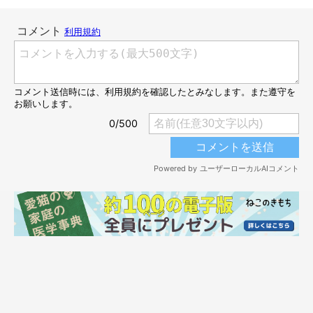
@vv.miki.vv
ラインアップは
「白」「三毛」「キジトラ白ぶち」「茶トラ白ぶ
ち」「ハチワレ」
の全5種類（各400円／税込）。
全種にキャットタワー（1段）が付属されており、複数集めて連
結することもできるそう。たくさん集めたらいろいろなシチュエ
ーションを再現できて、より楽しく遊べそうですね！