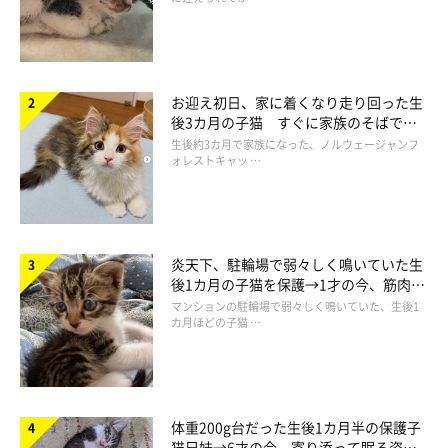
自分好みのポージングをさせることができるカプセルトイ「ニャ
ンズ・ライフ」。猫好きさんは必見です！
お迎え初日、家に着くなり走り回った生
後3カ月の子猫 すぐに家族のそばで落
掲載協力／Instagram（
@vv.miki.vv
さん、
@d.felittle
さん、
ち着く姿に「迎えてよかった」
生後約3カ月で家族になった、ノルウェージャンフ
ォレストキャッ …
@chicchin
さん）
※この記事は投稿者さまにご了承をいただいたうえで制作してい
ます。
文／雨宮カイ
炎天下、駐輪場で弱々しく鳴いていた生
後1カ月の子猫を保護→1才の今、筋肉質
でツンデレなコに成長
マンションの駐輪場で弱々しく鳴いていた、生後1
カ月ほどの子猫 …
体重200g台だった生後1カ月半の保護子
猫兄妹→6才の今、寄り添って眠る姿に