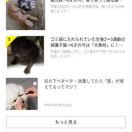
ほっこり！
体重200g台だった2匹の保護子猫。飼い主さんの家
族になって …
ゴミ袋に入れられていた生後2〜3週齢の
保護子猫→6才の今は「大黒柱」に！
美しい黒猫に成長した姿にグッとくる
生後2〜3週齢ごろに、ゴミ袋の中で見つかった小さ
な命。ミルク …
目の下ベタベタ… 放置してたら「菌」が増
えてるってマジ？
PR(AIGATE株式会社)
もっと見る