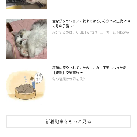
全身がクッションに収まるほど小さかった生後3～4
カ月の子猫→ …
紹介するのは、X（旧Twitter） ユーザー@nekowo
…
寝顔に癒やされていたのに、急に不安になった話
【連載】交通事故 …
猫の寝顔は世界を救う
新着記事をもっと見る