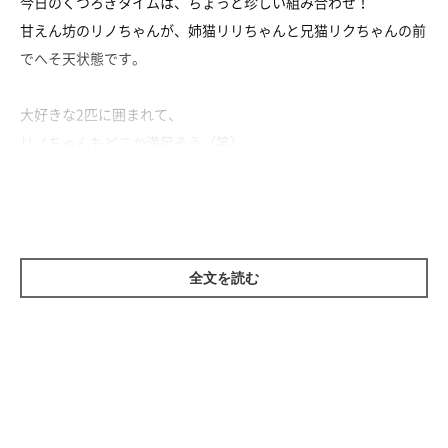
今日のくつろぎタイムは、ちょっと珍しい組み合わせ！
甘えん坊のリノちゃんが、姉猫リリちゃんと兄猫リクちゃんの前
でへそ天状態です。
大好きな2匹に囲まれて、
リノちゃんもどこか満足そう（笑）
いつもはリクちゃんにべったり甘えていることが多いリノちゃん
ですが……
結局どんな組み合わせになっても、平和で仲良しなのでした♡
全文を読む