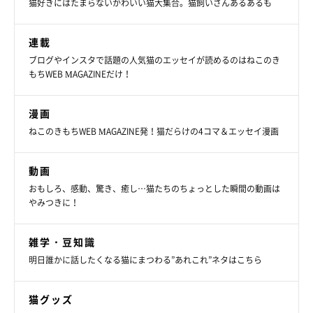
猫好きにはたまらないかわいい猫大集合。猫飼いさんあるあるも
連載
ブログやインスタで話題の人気猫のエッセイが読めるのはねこのき
もちWEB MAGAZINEだけ！
漫画
ねこのきもちWEB MAGAZINE発！猫だらけの4コマ＆エッセイ漫画
動画
おもしろ、感動、驚き、癒し…猫たちのちょっとした瞬間の動画は
やみつきに！
雑学・豆知識
明日誰かに話したくなる猫にまつわる”あれこれ”ネタはこちら
猫グッズ