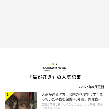
「猫が好き」の人気記事
※2026年8月更新
大雨が迫る夕方、公園の花壇でうずくま
っていた子猫を保護→6年後、先住猫
と“姉妹”のような関係に
公園の花壇で動けなくなっていた小さな子猫。家族
に迎えられてか …