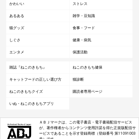
かわいい
ストレス
あるある
雑学・豆知識
猫グッズ
食事・フード
しぐさ
健康・病気
エンタメ
保護活動
雑誌『ねこのきもち』
ねこのきもち健保
キャットフードの正しい選び方
猫診断
ねこのきもちクイズ
購読者専用ページ
いぬ・ねこのきもちアプリ
ＡＢＪマークは、この電子書店・電子書籍配信サービス
が、著作権者からコンテンツ使用許諾を得た正規版配信サ
ービスであることを示す登録商標（登録番号 第11091003
号）です。