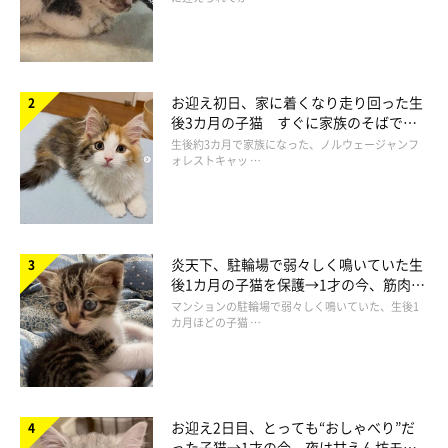
お迎え初日、家に着くなり走り回った生
後3カ月の子猫 すぐに家族のそばで落
ち着く姿に「迎えてよかった」
生後約3カ月で家族になった、ノルウェージャンフ
ォレストキャッ …
炎天下、駐輪場で弱々しく鳴いていた生
後1カ月の子猫を保護→1才の今、筋肉質
でツンデレなコに成長
マンションの駐輪場で弱々しく鳴いていた、生後1
カ月ほどの子猫 …
お迎え2日目、とっても“おしゃべり”だ
った子猫→1才の今、夜は甘えん坊モー