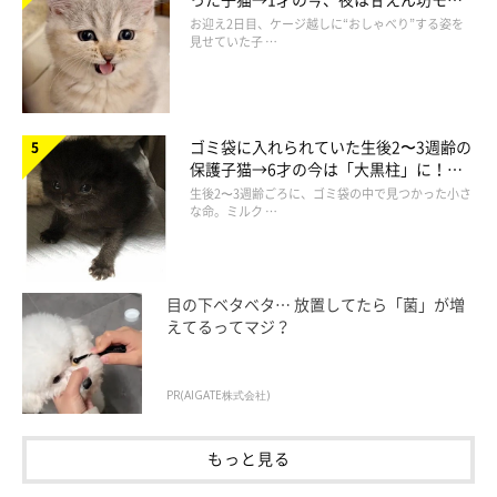
ドになるコに成長！
お迎え2日目、ケージ越しに“おしゃべり”する姿を
見せていた子 …
ゴミ袋に入れられていた生後2〜3週齢の
保護子猫→6才の今は「大黒柱」に！
美しい黒猫に成長した姿にグッとくる
生後2〜3週齢ごろに、ゴミ袋の中で見つかった小さ
な命。ミルク …
目の下ベタベタ… 放置してたら「菌」が増
えてるってマジ？
PR(AIGATE株式会社)
もっと見る