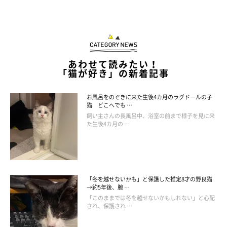
あわせて読みたい！
「猫が好き」の新着記事
お風呂をのぞきに来た生後4カ月のラグドールの子
猫 どこへでも …
飼い主さんの長風呂中、浴室の前まで様子を見に来
た生後4カ月の …
「冬を越せないかも」と保護した推定8才の野良猫
→約5年後、腕 …
「このままでは冬を越せないかもしれない」と心配
され、保護され …