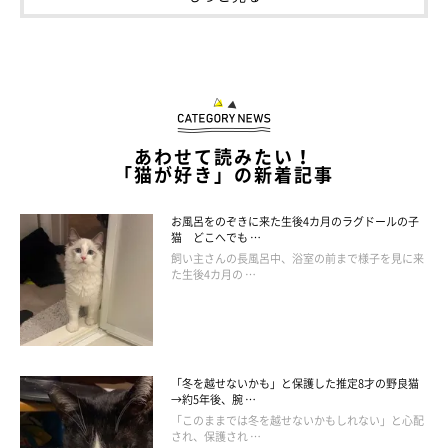
あわせて読みたい！
「猫が好き」の新着記事
お風呂をのぞきに来た生後4カ月のラグドールの子
猫 どこへでも …
飼い主さんの長風呂中、浴室の前まで様子を見に来
た生後4カ月の …
まいにちのねこのきもちアプリ投稿写真より
ついつい見せたくなってしまう愛猫の写真。グッとこらえる飼い
「冬を越せないかも」と保護した推定8才の野良猫
→約5年後、腕 …
主さんや、むしろバンバン見せている飼い主さんなど、さまざま
「このままでは冬を越せないかもしれない」と心配
され、保護され …
なタイプがあるようですね！