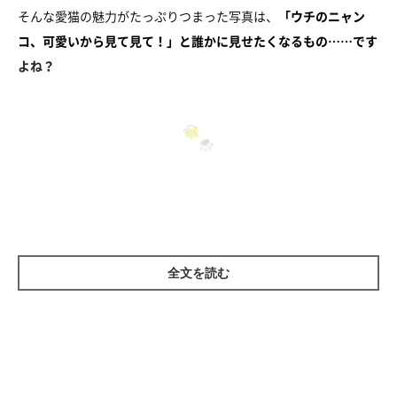
そんな愛猫の魅力がたっぷりつまった写真は、
「ウチのニャン
コ、可愛いから見て見て！」と誰かに見せたくなるもの……です
よね？
飼い主さんの9割は「愛猫の写真を見せた
い！」
ねこのきもち編集室では、飼い主さん1,095名に「愛猫の写真」
全文を読む
についてアンケート調査を実施しました。
その結果、飼い主さんの91.0%が「つい誰かに見せたくなる」と
回答。やっぱり多いんですね！