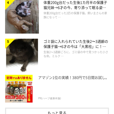
体重200g台だった生後1カ月半の保護子
猫兄妹→6才の今、寄り添って眠る姿に
「親バカなのを必死に隠しています（多分バレていますが）」
ほっこり！
体重200g台だった2匹の保護子猫。飼い主さんの家
族になって …
「猫飼いだけに限定してます」
「他人には見せないが家族には見せる」
ゴミ袋に入れられていた生後2〜3週齢の
保護子猫→6才の今は「大黒柱」に！
「自分だけのお楽しみ」
美しい黒猫に成長した姿にグッとくる
生後2〜3週齢ごろに、ゴミ袋の中で見つかった小さ
な命。ミルク …
「かわい過ぎて見せたくない」
アマゾン1位の実績！380円で5日間お試し。
家族だけに見せるという人や、猫友だけに見せるという「限定公
開」をしている飼い主さんもいるようです。
PR(ハーブ健康本舗)
また、
「愛猫の写真は独り占めしたい！」
という飼い主さんも！
もっと見る