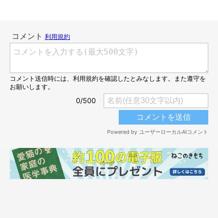
「携帯にたくさん入っているのですぐに見せちゃう」
「だって可愛いんだもの」
「動画も見せて、LINEのタイムラインにも載せてます」
「被害者（？）は妹です。毎日何枚も送ってます」
「猫仲間を増やすべく、うちのコのフォトブックをいつも持って
いて、チャンスがあれば見せてます」
「迷惑だろうなぁと思いつつも自慢したい（笑）」
見せられたら迷惑かなと思いつつも、愛猫を見せたい気持ちのほ
うが勝ってしまうようですね♪