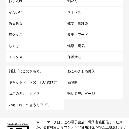
お手入れ
飼い方
かわいい
ストレス
あるある
雑学・豆知識
猫グッズ
食事・フード
しぐさ
健康・病気
エンタメ
保護活動
雑誌『ねこのきもち』
ねこのきもち健保
キャットフードの正しい選び方
猫診断
ねこのきもちクイズ
購読者専用ページ
いぬ・ねこのきもちアプリ
ＡＢＪマークは、この電子書店・電子書籍配信サービス
が、著作権者からコンテンツ使用許諾を得た正規版配信サ