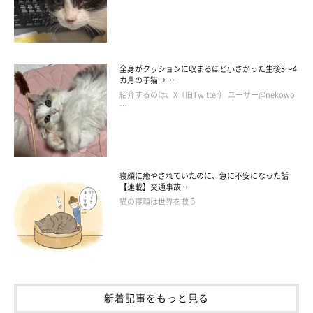
あなたは、どのタイプでしょうか？
全身がクッションに収まるほど小さかった生後3～4
『ねこのきもちアンケート vol.12』
カ月の子猫→ …
文／二宮ねこむ
紹介するのは、X（旧Twitter） ユーザー@nekowo
…
※写真はスマホアプリ「まいにちのいぬ・ねこのきもち」で投稿
されたものです。
※記事と写真に関連性はありませんので予めご了承ください。
寝顔に癒やされていたのに、急に不安になった話
【連載】交通事故 …
猫の寝顔は世界を救う
新着記事をもっと見る