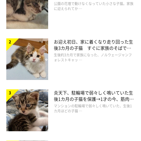
と“姉妹”のような関係に
公園の花壇で動けなくなっていた小さな子猫。家族
に迎えられてか …
お迎え初日、家に着くなり走り回った生
後3カ月の子猫 すぐに家族のそばで落
ち着く姿に「迎えてよかった」
生後約3カ月で家族になった、ノルウェージャンフ
ォレストキャッ …
炎天下、駐輪場で弱々しく鳴いていた生
後1カ月の子猫を保護→1才の今、筋肉質
でツンデレなコに成長
マンションの駐輪場で弱々しく鳴いていた、生後1
まいにちのねこのきもちアプリ投稿写真より
カ月ほどの子猫 …
飼い主さんの中には、
周りの人に愛猫を自慢したいのをグッとこ
らえている
という人も。