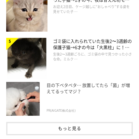
ドになるコに成長！
お迎え2日目、ケージ越しに“おしゃべり”する姿を
見せていた子 …
ゴミ袋に入れられていた生後2〜3週齢の
保護子猫→6才の今は「大黒柱」に！
美しい黒猫に成長した姿にグッとくる
生後2〜3週齢ごろに、ゴミ袋の中で見つかった小さ
な命。ミルク …
目の下ベタベタ… 放置してたら「菌」が増
えてるってマジ？
PR(AIGATE株式会社)
もっと見る