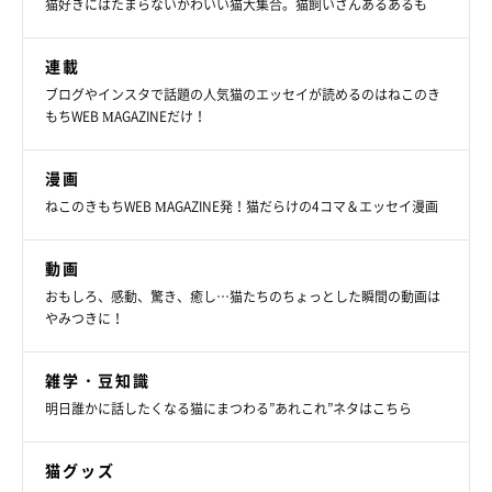
猫好きにはたまらないかわいい猫大集合。猫飼いさんあるあるも
連載
ブログやインスタで話題の人気猫のエッセイが読めるのはねこのき
もちWEB MAGAZINEだけ！
漫画
ねこのきもちWEB MAGAZINE発！猫だらけの4コマ＆エッセイ漫画
動画
おもしろ、感動、驚き、癒し…猫たちのちょっとした瞬間の動画は
やみつきに！
雑学・豆知識
明日誰かに話したくなる猫にまつわる”あれこれ”ネタはこちら
猫グッズ