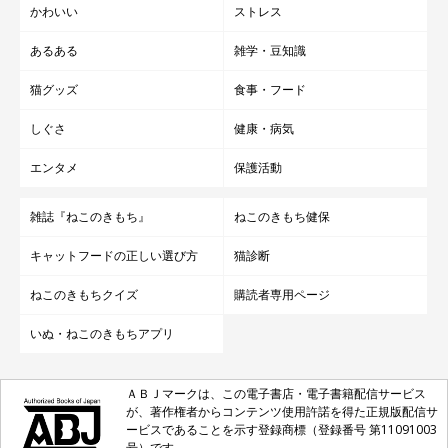
かわいい
ストレス
あるある
雑学・豆知識
猫グッズ
食事・フード
しぐさ
健康・病気
エンタメ
保護活動
雑誌『ねこのきもち』
ねこのきもち健保
キャットフードの正しい選び方
猫診断
ねこのきもちクイズ
購読者専用ページ
いぬ・ねこのきもちアプリ
ＡＢＪマークは、この電子書店・電子書籍配信サービス
が、著作権者からコンテンツ使用許諾を得た正規版配信サ
ービスであることを示す登録商標（登録番号 第11091003
号）です。