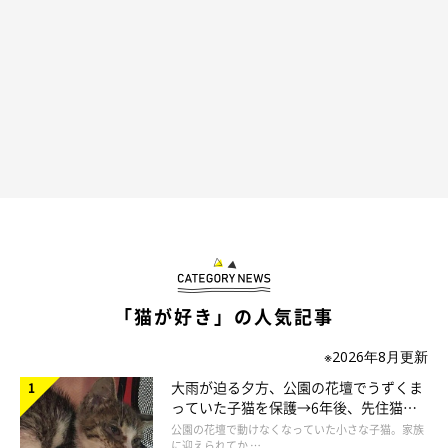
「猫が好き」の人気記事
※2026年8月更新
大雨が迫る夕方、公園の花壇でうずくま
っていた子猫を保護→6年後、先住猫
と“姉妹”のような関係に
公園の花壇で動けなくなっていた小さな子猫。家族
に迎えられてか …