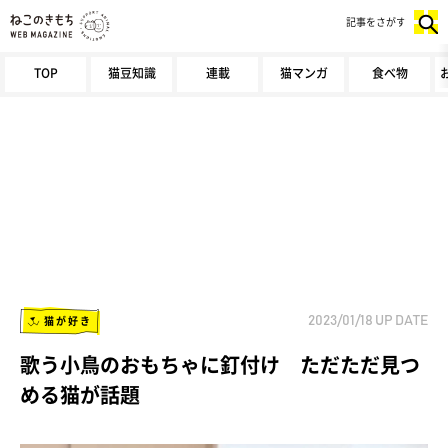
記事をさがす
TOP
猫豆知識
連載
猫マンガ
食べ物
猫が好き
2023/01/18
UP DATE
歌う小鳥のおもちゃに釘付け ただただ見つ
める猫が話題