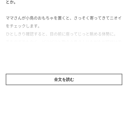
とか。
ママさんが小鳥のおもちゃを置くと、さっそく寄ってきてニオイ
をチェックします。
ひとしきり確認すると、目の前に座ってじっと眺める体勢に。
手を出すでもなく、ピヨピヨと歌う小鳥さんにただただ釘付けで
す！
ステキなプレゼントをもらえてよかったね、ぽこ太郎くん♡
全文を読む