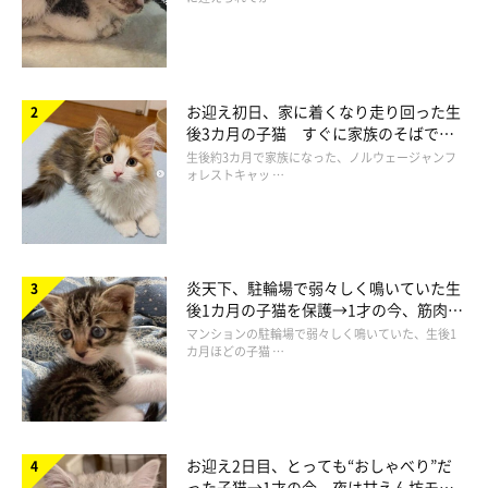
お迎え初日、家に着くなり走り回った生
後3カ月の子猫 すぐに家族のそばで落
ち着く姿に「迎えてよかった」
生後約3カ月で家族になった、ノルウェージャンフ
ォレストキャッ …
炎天下、駐輪場で弱々しく鳴いていた生
後1カ月の子猫を保護→1才の今、筋肉質
でツンデレなコに成長
マンションの駐輪場で弱々しく鳴いていた、生後1
カ月ほどの子猫 …
お迎え2日目、とっても“おしゃべり”だ
った子猫→1才の今、夜は甘えん坊モー