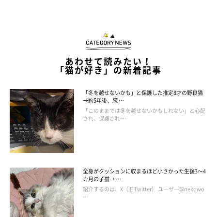
あわせて読みたい！
「猫が好き」の新着記事
「冬を越せないかも」と保護した推定8才の野良猫
→約5年後、腕 …
「このままでは冬を越せないかもしれない」と心配
され、保護され …
全身がクッションに収まるほど小さかった生後3～4
カ月の子猫→ …
紹介するのは、X（旧Twitter） ユーザー@nekowo
…