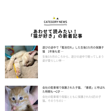
あわせて読みたい！
「猫が好き」の新着記事
遊びの途中で「電池切れ」した生後3カ月の保護子
猫 1年後も変 …
生後3カ月のころから、遊びの途中で眠ってしまう
姿が愛らしい神 …
会社の駐車場で保護された子猫、「暴君」と呼ばれ
た時期も→2才 …
会社の駐車場で母猫とともに保護された6匹の子
猫。そのうちの1 …