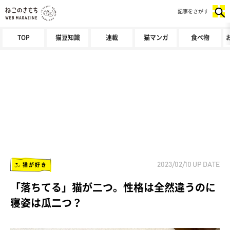
記事をさがす
TOP
猫豆知識
連載
猫マンガ
食べ物
猫が好き
2023/02/10
UP DATE
「落ちてる」猫が二つ。性格は全然違うのに
寝姿は瓜二つ？