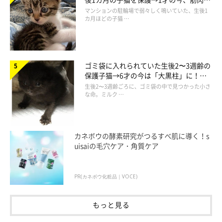
でツンデレなコに成長
マンションの駐輪場で弱々しく鳴いていた、生後1
カ月ほどの子猫 …
ゴミ袋に入れられていた生後2〜3週齢の
保護子猫→6才の今は「大黒柱」に！
美しい黒猫に成長した姿にグッとくる
生後2〜3週齢ごろに、ゴミ袋の中で見つかった小さ
な命。ミルク …
カネボウの酵素研究がつるすべ肌に導く！s
uisaiの毛穴ケア・角質ケア
PR(カネボウ化粧品｜VOCE)
もっと見る