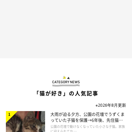
「猫が好き」の人気記事
※2026年8月更新
大雨が迫る夕方、公園の花壇でうずくま
っていた子猫を保護→6年後、先住猫
と“姉妹”のような関係に
公園の花壇で動けなくなっていた小さな子猫。家族
に迎えられてか …