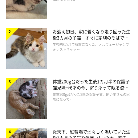
お迎え初日、家に着くなり走り回った生
後3カ月の子猫 すぐに家族のそばで落
ち着く姿に「迎えてよかった」
生後約3カ月で家族になった、ノルウェージャンフ
ォレストキャッ …
体重200g台だった生後1カ月半の保護子
猫兄妹→6才の今、寄り添って眠る姿に
ほっこり！
体重200g台だった2匹の保護子猫。飼い主さんの家
族になって …
炎天下、駐輪場で弱々しく鳴いていた生
後1カ月の子猫を保護→1才の今、筋肉質