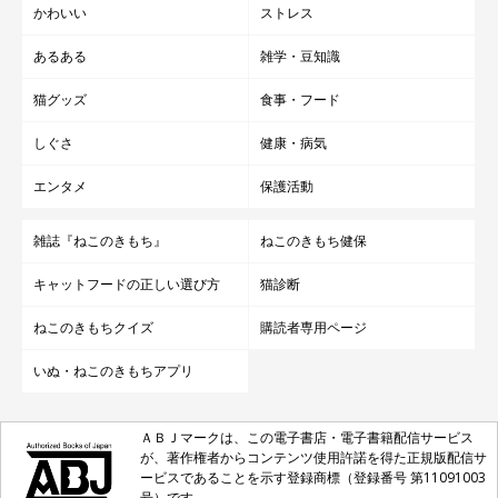
かわいい
ストレス
あるある
雑学・豆知識
猫グッズ
食事・フード
しぐさ
健康・病気
エンタメ
保護活動
雑誌『ねこのきもち』
ねこのきもち健保
キャットフードの正しい選び方
猫診断
ねこのきもちクイズ
購読者専用ページ
いぬ・ねこのきもちアプリ
ＡＢＪマークは、この電子書店・電子書籍配信サービス
が、著作権者からコンテンツ使用許諾を得た正規版配信サ
ービスであることを示す登録商標（登録番号 第11091003
号）です。