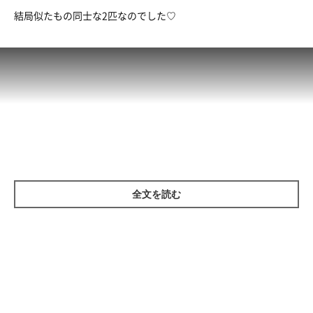
結局似たもの同士な2匹なのでした♡
全文を読む
掲載協力／YouTube（性格は違っても結局そっくりな兄弟猫が可
愛すぎる！）
https://www.youtube.com/watch?v=RiXw_iSV4Q8