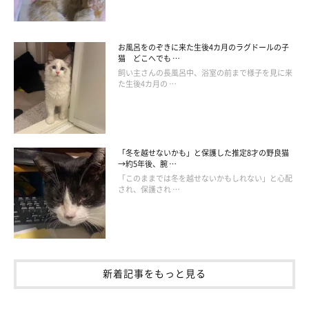
お風呂をのぞきに来た生後4カ月のラグドールの子
猫 どこへでも …
飼い主さんの長風呂中、浴室の前まで様子を見に来
た生後4カ月の …
「冬を越せないかも」と保護した推定8才の野良猫
→約5年後、腕 …
「このままでは冬を越せないかもしれない」と心配
され、保護され …
新着記事をもっと見る