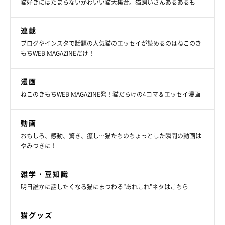
猫好きにはたまらないかわいい猫大集合。猫飼いさんあるあるも
連載
ブログやインスタで話題の人気猫のエッセイが読めるのはねこのき
もちWEB MAGAZINEだけ！
漫画
ねこのきもちWEB MAGAZINE発！猫だらけの4コマ＆エッセイ漫画
動画
おもしろ、感動、驚き、癒し…猫たちのちょっとした瞬間の動画は
やみつきに！
雑学・豆知識
明日誰かに話したくなる猫にまつわる”あれこれ”ネタはこちら
猫グッズ