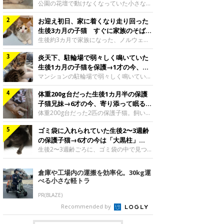
と“姉妹”のような関係に
公園の花壇で動けなくなっていた小さな子
猫。家族に迎えられてから6年、先住猫と
お迎え初日、家に着くなり走り回った
の間には深い絆が育まれていました。保護
当時のティダちゃん。
生後3カ月の子猫 すぐに家族のそばで
@muumuu62197189紹介するのは、
落ち着く姿に「迎えてよかった」
生後約3カ月で家族になった、ノルウェー
X（旧Twitter）ユーザー
ジャンフォレストキャットの子猫。お迎え
@muumuu62197189さんの愛猫・ティダ
炎天下、駐輪場で弱々しく鳴いていた
翌日には、すでに家でくつろぐ様子を見せ
ちゃん（取材時6才）の成長記録です。こ
ていました。お迎え翌日、ベッドでうとう
生後1カ月の子猫を保護→1才の今、筋
ちらは、生後3カ月ごろのティダちゃん。
とするむうちゃんお迎え翌日のむうちゃ
肉質でツンデレなコに成長
マンションの駐輪場で弱々しく鳴いてい
飼い主さんが出会ったのは、夜から大雨に
ん。@umimugi0304紹介するのは、
た、生後1カ月ほどの子猫。家族に迎えら
なると予報されていた日の夕方でした。花
Instagramユーザー@umimugi0304さんの
体重200g台だった生後1カ月半の保護
れてから1年、体も行動も大きく成長しま
壇で動けずにいた子猫保護したばかりのテ
愛猫・むうちゃん（撮影時、生後約3カ月
した。炎天下の駐輪場で鳴いていた小さな
子猫兄妹→6才の今、寄り添って眠る姿
ィダちゃん。@muumuu62197189飼い主
／ノルウェージャンフォレストキャッ
子猫保護当時のモモちゃん。@Kingponzu
にほっこり！
体重200g台だった2匹の保護子猫。飼い主
さんは、公園の
ト）。こちらは、お迎え翌日に撮影された
紹介するのは、X（旧Twitter）ユーザー
さんの家族になってから6年、ともに成長
一枚。ゴハンをお腹いっぱい食べたむうち
@Kingponzuさんの愛猫・モモちゃん（取
ゴミ袋に入れられていた生後2〜3週齢
するなかで、2匹の関係にも少しずつ変化
ゃんは眠くなり、飼い主さん夫婦のベッド
材時1才）の成長記録です。こちらは、モ
が見られました。家族になったばかりの小
の保護子猫→6才の今は「大黒柱」
でうとうとし始めたのだとか。飼い主さ
モちゃんが生後1カ月ごろに撮影された一
さな兄妹猫（写真上から）妹猫・てんちゃ
に！ 美しい黒猫に成長した姿にグッ
生後2〜3週齢ごろに、ゴミ袋の中で見つか
枚。飼い主さんの自宅マンションの駐輪場
ん、兄猫・ラムくん。@ten_ramu紹介す
った小さな命。ミルクから育てられたその
とくる
で鳴いていたところを保護された当時の姿
るのは、X（旧Twitter）ユーザー
子猫は今、家族に欠かせない存在へと成長
倉庫や工場内の運搬を効率化。30kg運
です。子猫時代のモモちゃん。
@ten_ramuさんの愛猫・ラムくんとてん
しました。ゴミ袋の中で見つかった、ミニ
べる小さな軽トラ
@Kingponzuその日は気温が35℃を
ちゃん（ともに取材時6才）の成長記録で
モグラのような子猫よちよち歩きをしてい
す。この写真は、お迎えして間もない生後
たころの、生後2〜3週齢ごろのドンちゃ
PR(BLAZE)
1カ月半ごろの2匹。当時、ラムくんは260
ん。@doddou_1今回紹介するのは、
Recommended by
グラム、てんちゃんは209グラムと、どち
X（旧Twitter）ユーザー@doddou_1さん
らもとても小さな体でした。2匹
の愛猫・ドンちゃん（取材時、推定6才／