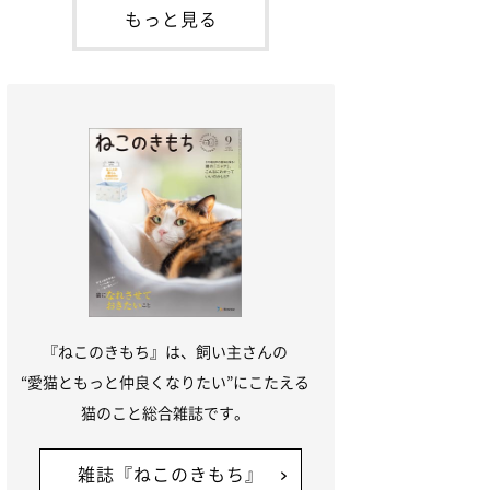
本名：ドミトリー・ドンスコイ）。ドンち
もっと見る
ゃんは、保護猫でした。ドンちゃんが見つ
かったのは、飼い主さんの姉の勤め先の敷
地内でした。ゴミ袋に入れられている
『ねこのきもち』は、飼い主さんの
“愛猫ともっと仲良くなりたい”にこたえる
猫のこと総合雑誌です。
雑誌『ねこのきもち』