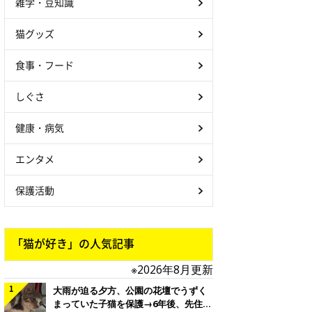
雑学・豆知識
猫グッズ
食事・フード
しぐさ
健康・病気
エンタメ
保護活動
「猫が好き」の人気記事
※2026年8月更新
大雨が迫る夕方、公園の花壇でうずく
まっていた子猫を保護→6年後、先住猫