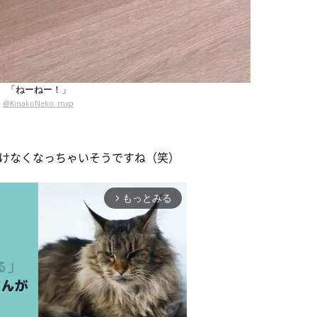
「ねーねー！」
@KinakoNeko_mxp
けなくなっちゃいそうですね（笑）
もっとみる
arrow_forward_ios