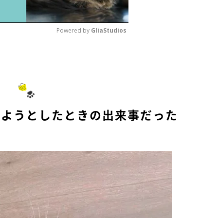
Powered by 
GliaStudios
M
u
t
e
けようとしたときの出来事だった