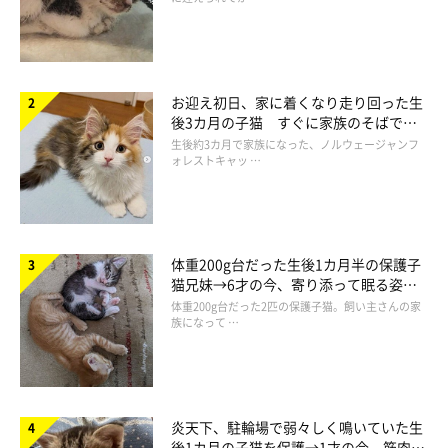
お迎え初日、家に着くなり走り回った生
後3カ月の子猫 すぐに家族のそばで落
ち着く姿に「迎えてよかった」
生後約3カ月で家族になった、ノルウェージャンフ
ォレストキャッ …
体重200g台だった生後1カ月半の保護子
猫兄妹→6才の今、寄り添って眠る姿に
ほっこり！
体重200g台だった2匹の保護子猫。飼い主さんの家
族になって …
炎天下、駐輪場で弱々しく鳴いていた生
後1カ月の子猫を保護→1才の今、筋肉質