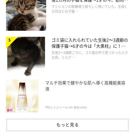
でツンデレなコに成長
マンションの駐輪場で弱々しく鳴いていた、生後1
カ月ほどの子猫 …
ゴミ袋に入れられていた生後2〜3週齢の
保護子猫→6才の今は「大黒柱」に！
美しい黒猫に成長した姿にグッとくる
生後2〜3週齢ごろに、ゴミ袋の中で見つかった小さ
な命。ミルク …
マルチ効果で健やかな肌へ導く高機能美容
液
PR(エリクシール on 美的.com)
もっと見る