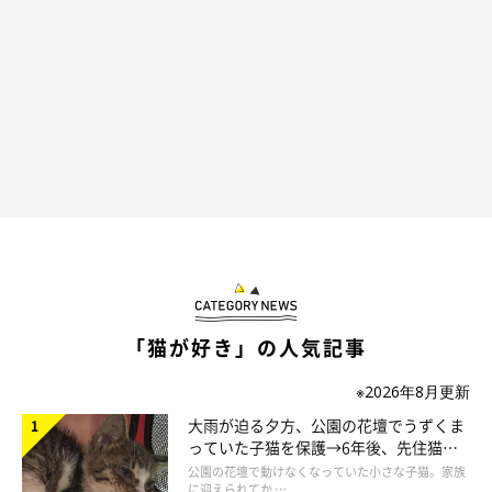
「猫が好き」の人気記事
※2026年8月更新
大雨が迫る夕方、公園の花壇でうずくま
っていた子猫を保護→6年後、先住猫
と“姉妹”のような関係に
公園の花壇で動けなくなっていた小さな子猫。家族
に迎えられてか …