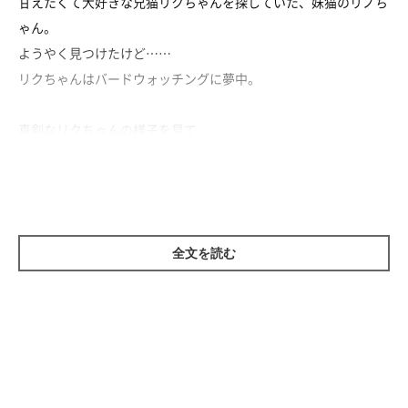
甘えたくて大好きな兄猫リクちゃんを探していた、妹猫のリノち
ゃん。
ようやく見つけたけど……
リクちゃんはバードウォッチングに夢中。
真剣なリクちゃんの様子を見て、
リノちゃんはじっと待つことに決めたようです。
もちろんバードウォッチングが終わった後は、
念願のペロペロタイムになるのでした♡
全文を読む