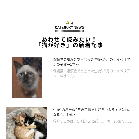
あわせて読みたい！
「猫が好き」の新着記事
保護猫の譲渡会で出会った生後3カ月のサイベリア
ンの子猫→1才 …
保護猫の譲渡会で出会った生後3カ月のサイベリア
ン・ゆきくん。 …
生後1カ月半の2匹の子猫をお迎え→もうすぐ2才に
なる今、仲の …
紹介するのは、X（旧Twitter）ユーザー@curumu2
…