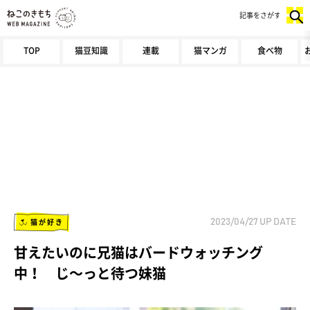
記事をさがす
TOP
猫豆知識
連載
猫マンガ
食べ物
猫が好き
2023/04/27
UP DATE
甘えたいのに兄猫はバードウォッチング
中！ じ～っと待つ妹猫