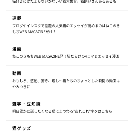
猫好きにはたまらないかわいい猫大集合。猫飼いさんあるあるも
連載
ブログやインスタで話題の人気猫のエッセイが読めるのはねこのき
もちWEB MAGAZINEだけ！
漫画
ねこのきもちWEB MAGAZINE発！猫だらけの4コマ＆エッセイ漫画
動画
おもしろ、感動、驚き、癒し…猫たちのちょっとした瞬間の動画は
やみつきに！
雑学・豆知識
明日誰かに話したくなる猫にまつわる”あれこれ”ネタはこちら
猫グッズ