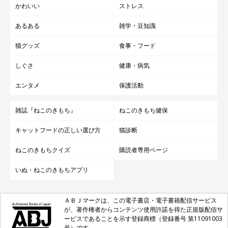
かわいい
ストレス
あるある
雑学・豆知識
猫グッズ
食事・フード
しぐさ
健康・病気
エンタメ
保護活動
雑誌『ねこのきもち』
ねこのきもち健保
キャットフードの正しい選び方
猫診断
ねこのきもちクイズ
購読者専用ページ
いぬ・ねこのきもちアプリ
ＡＢＪマークは、この電子書店・電子書籍配信サービス
が、著作権者からコンテンツ使用許諾を得た正規版配信サ
ービスであることを示す登録商標（登録番号 第11091003
号）です。