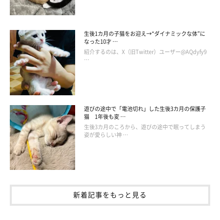
生後1カ月の子猫をお迎え→“ダイナミックな体”に
なった10才 …
紹介するのは、X（旧Twitter）ユーザー@AQdyfy9
…
遊びの途中で「電池切れ」した生後3カ月の保護子
猫 1年後も変 …
生後3カ月のころから、遊びの途中で眠ってしまう
姿が愛らしい神 …
新着記事をもっと見る