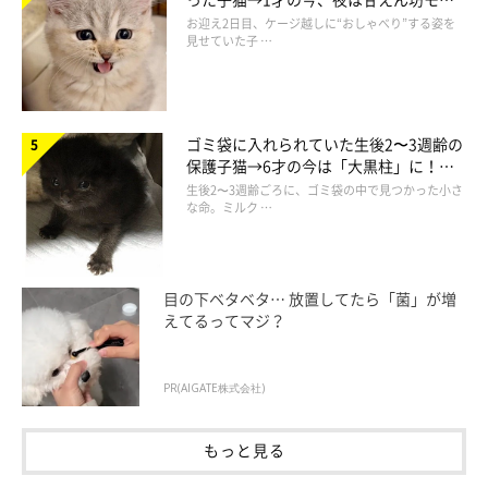
ドになるコに成長！
お迎え2日目、ケージ越しに“おしゃべり”する姿を
見せていた子 …
ゴミ袋に入れられていた生後2〜3週齢の
保護子猫→6才の今は「大黒柱」に！
美しい黒猫に成長した姿にグッとくる
生後2〜3週齢ごろに、ゴミ袋の中で見つかった小さ
な命。ミルク …
目の下ベタベタ… 放置してたら「菌」が増
えてるってマジ？
PR(AIGATE株式会社)
もっと見る