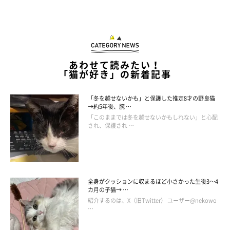
あわせて読みたい！
「猫が好き」の新着記事
「冬を越せないかも」と保護した推定8才の野良猫
→約5年後、腕 …
「このままでは冬を越せないかもしれない」と心配
され、保護され …
全身がクッションに収まるほど小さかった生後3～4
カ月の子猫→ …
紹介するのは、X（旧Twitter） ユーザー@nekowo
…