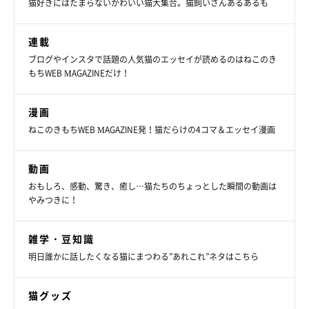
猫好きにはたまらないかわいい猫大集合。猫飼いさんあるあるも
連載
ブログやインスタで話題の人気猫のエッセイが読めるのはねこのき
もちWEB MAGAZINEだけ！
漫画
ねこのきもちWEB MAGAZINE発！猫だらけの4コマ＆エッセイ漫画
動画
おもしろ、感動、驚き、癒し…猫たちのちょっとした瞬間の動画は
やみつきに！
雑学・豆知識
明日誰かに話したくなる猫にまつわる”あれこれ”ネタはこちら
猫グッズ