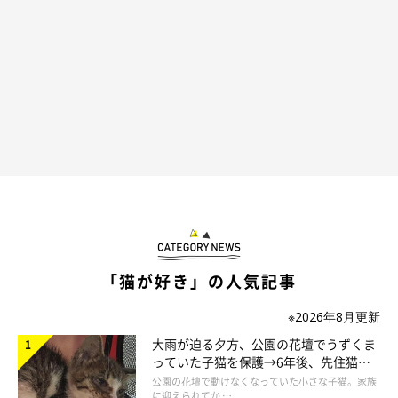
「猫が好き」の人気記事
※2026年8月更新
大雨が迫る夕方、公園の花壇でうずくま
っていた子猫を保護→6年後、先住猫
と“姉妹”のような関係に
公園の花壇で動けなくなっていた小さな子猫。家族
に迎えられてか …