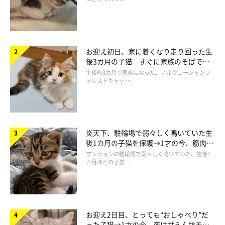
お迎え初日、家に着くなり走り回った生
後3カ月の子猫 すぐに家族のそばで落
ち着く姿に「迎えてよかった」
生後約3カ月で家族になった、ノルウェージャンフ
ォレストキャッ …
炎天下、駐輪場で弱々しく鳴いていた生
後1カ月の子猫を保護→1才の今、筋肉質
でツンデレなコに成長
マンションの駐輪場で弱々しく鳴いていた、生後1
カ月ほどの子猫 …
お迎え2日目、とっても“おしゃべり”だ
った子猫→1才の今、夜は甘えん坊モー