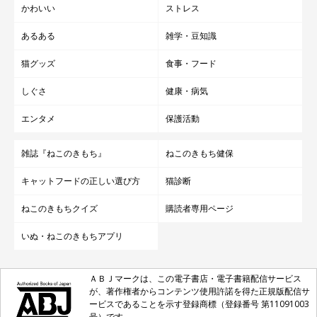
かわいい
ストレス
あるある
雑学・豆知識
猫グッズ
食事・フード
しぐさ
健康・病気
エンタメ
保護活動
雑誌『ねこのきもち』
ねこのきもち健保
キャットフードの正しい選び方
猫診断
ねこのきもちクイズ
購読者専用ページ
いぬ・ねこのきもちアプリ
ＡＢＪマークは、この電子書店・電子書籍配信サービス
が、著作権者からコンテンツ使用許諾を得た正規版配信サ
ービスであることを示す登録商標（登録番号 第11091003
号）です。