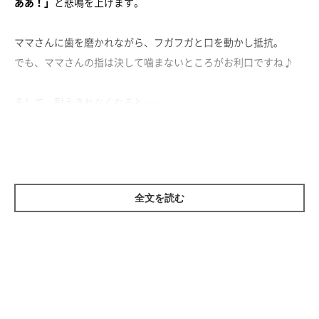
ああ！」
と悲鳴を上げます。
ママさんに歯を磨かれながら、フガフガと口を動かし抵抗。
でも、ママさんの指は決して噛まないところがお利口ですね♪
そして、耐えきれなくなると……
「もうやめてください！」
とばかりに挙手してアピール！
終わったあとは、一目散に逃げだしてしまいました。
お口の健康のためには、これからもがんばってね、うま次郎くん
全文を読む
♡