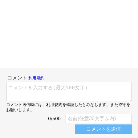
らいち２才～5才②～らいち思い出編～