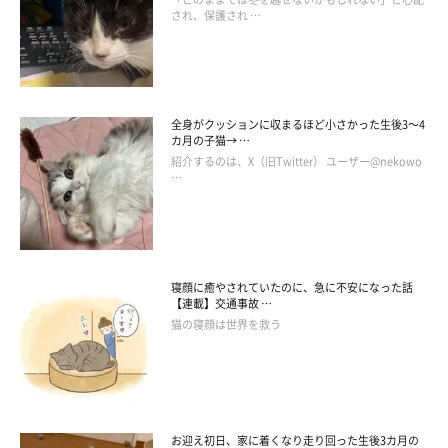
され、保護され …
全身がクッションに収まるほど小さかった生後3～4
カ月の子猫→ …
紹介するのは、X（旧Twitter） ユーザー@nekowo
…
寝顔に癒やされていたのに、急に不安になった話
【連載】交通事故 …
猫の寝顔は世界を救う
お迎え初日、家に着くなり走り回った生後3カ月の