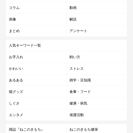
コラム
動画
画像
解説
まとめ
アンケート
人気キーワード一覧
お手入れ
飼い方
かわいい
ストレス
あるある
雑学・豆知識
猫グッズ
食事・フード
しぐさ
健康・病気
エンタメ
保護活動
雑誌『ねこのきもち』
ねこのきもち健保