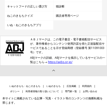
キャットフードの正しい選び方
猫診断
ねこのきもちクイズ
購読者専用ページ
いぬ・ねこのきもちアプリ
ＡＢＪマークは、この電子書店・電子書籍配信サービス
が、著作権者からコンテンツ使用許諾を得た正規版配信サ
ービスであることを示す登録商標（登録番号 第11091003
号）です。
ABJマークの詳細、ABJマークを掲示しているサービスの一
覧はこちら→
https://aebs.or.jp/
いぬのきもち・ねこのきもち
いぬのきもち
広告掲載
利用規約
ポリシー
利用者情報の取り扱いについて
専門家一覧
お問い合わせ
本サイトに掲載されている記事・写真・イラスト等のコンテンツの無断転載を
禁じます。