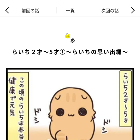
前回の話
一覧
次回の話
らいち２才～5才①～らいちの思い出編～