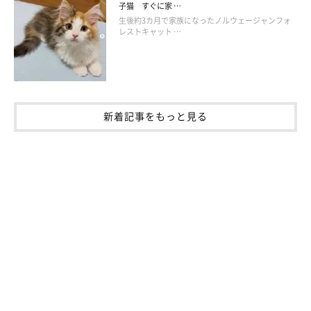
子猫 すぐに家 …
作者プロフィール
生後約3カ月で家族になったノルウェージャンフォ
レストキャット …
猫野ココ
神奈川県在住のフリーランスのイラストレーター。
児童書や雑誌・書籍の挿絵、ゲームイラストや広告イラストなど
様々な媒体で活動中。
新着記事をもっと見る
・ツイッター：
@coco_memoire
・もふスコLINEスタンプ
line.me/S/sticker/12303846