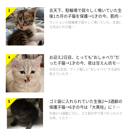
↓↓↓最近暑いですね↓↓↓
炎天下、駐輪場で弱々しく鳴いていた生
後1カ月の子猫を保護→1才の今、筋肉質
でツンデレなコに成長
マンションの駐輪場で弱々しく鳴いていた、生後1
カ月ほどの子猫 …
🐱もーちゃん、もう夏のお気に入りの場所にいるよ☺️
今日暑いもんね🐱
#もっふぃーず
pic.twitter.com/CrnL9dj1sB
— 猫野ココ (@coco_memoire)
April 19, 2023
お迎え2日目、とっても“おしゃべり”だ
った子猫→1才の今、夜は甘えん坊モー
ドになるコに成長！
お迎え2日目、ケージ越しに“おしゃべり”する姿を
見せていた子 …
ゴミ袋に入れられていた生後2〜3週齢の
保護子猫→6才の今は「大黒柱」に！
美しい黒猫に成長した姿にグッとくる
生後2〜3週齢ごろに、ゴミ袋の中で見つかった小さ
な命。ミルク …