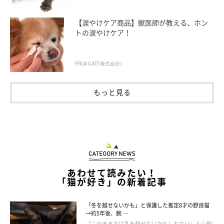
【涙やけケア商品】獣医師が教える、ホン
トの涙やけケア！
PR(AIGATE株式会社)
もっと見る
登場人物
あわせて読みたい！
「猫が好き」の新着記事
「冬を越せないかも」と保護した推定8才の野良猫
→約5年後、腕 …
「このままでは冬を越せないかもしれない」と心配