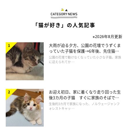
「猫が好き」の人気記事
※2026年8月更新
大雨が迫る夕方、公園の花壇でうずくま
もーちゃんのことが大好きだったらいち。
っていた子猫を保護→6年後、先住猫
もーちゃんもらいちのことが大好きでした。（…だったと思う
と“姉妹”のような関係に
公園の花壇で動けなくなっていた小さな子猫。家族
に迎えられてか …
(笑)）
らいちに頭を舐められて気持ちよさそうに目を細めていた、もー
ちゃん。
もーちゃんがらいちの頭を舐めてあげてた時もありました。
お迎え初日、家に着くなり走り回った生
温かくて優しい時間を見せてくれました。
後3カ月の子猫 すぐに家族のそばで落
ち着く姿に「迎えてよかった」
生後約3カ月で家族になった、ノルウェージャンフ
ォレストキャッ …
わたしはらいちともーちゃんに出会えて本当に幸せだなあと思い
ます。