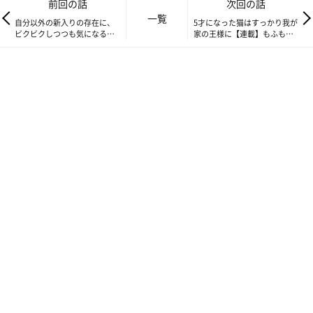
前回の話
次回の話
一覧
自分以外の新入りの存在に、
5才になった猫はすっかり我が
ビクビクしつつも気になる猫
家の王様に【連載】もふもふ
【連載】もふもふスコたん
スコたん#275
#273