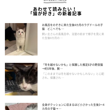
あわせて読みたい！
「猫が好き」の新着記事
お風呂をのぞきに来た生後4カ月のラグドールの子
猫 どこへでも …
飼い主さんの長風呂中、浴室の前まで様子を見に来
た生後4カ月の …
「冬を越せないかも」と保護した推定8才の野良猫
→約5年後、腕 …
「このままでは冬を越せないかもしれない」と心配
され、保護され …
全身がクッションに収まるほど小さかった生後3～4
カ月の子猫→ …