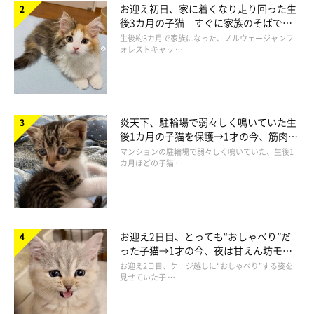
お迎え初日、家に着くなり走り回った生
後3カ月の子猫 すぐに家族のそばで落
ち着く姿に「迎えてよかった」
生後約3カ月で家族になった、ノルウェージャンフ
↓↓↓毛づくろいがんばるもーちゃん↓↓↓
ォレストキャッ …
🐱今日も毛づくろいがんばるもーちゃん🐱
#もっふぃー
ず
pic.twitter.com/QqKLdlfv1v
炎天下、駐輪場で弱々しく鳴いていた生
— 猫野ココ (@coco_memoire)
April 26, 2023
後1カ月の子猫を保護→1才の今、筋肉質
でツンデレなコに成長
マンションの駐輪場で弱々しく鳴いていた、生後1
カ月ほどの子猫 …
お迎え2日目、とっても“おしゃべり”だ
った子猫→1才の今、夜は甘えん坊モー
ドになるコに成長！
お迎え2日目、ケージ越しに“おしゃべり”する姿を
見せていた子 …