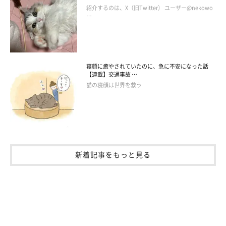
紹介するのは、X（旧Twitter） ユーザー@nekowo
作者プロフィール
…
猫野ココ
神奈川県在住のフリーランスのイラストレーター。
寝顔に癒やされていたのに、急に不安になった話
児童書や雑誌・書籍の挿絵、ゲームイラストや広告イラストなど
【連載】交通事故 …
様々な媒体で活動中。
猫の寝顔は世界を救う
・ツイッター：
@coco_memoire
・もふスコLINEスタンプ
line.me/S/sticker/12303846
新着記事をもっと見る