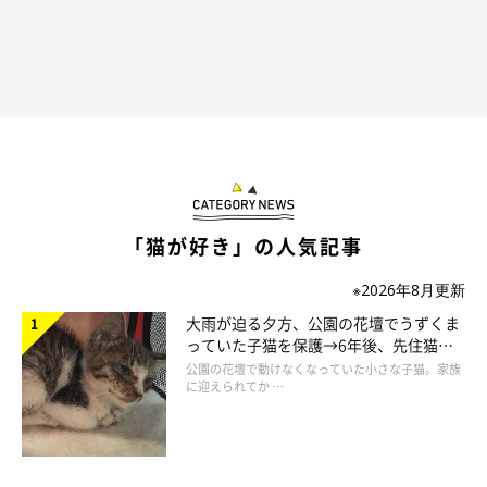
らいち5才～は我が家の王子様とうより王様という感じでした
(笑)
毎日かわいいかわいいかわいいかわいいかわいいと言い続けてい
たら、
「猫が好き」の人気記事
「ぼくはかわいいからぜんぶぼくのものなんだ！おねがいすれば
※2026年8月更新
みんないうこときくんだ！」
大雨が迫る夕方、公園の花壇でうずくま
みたいに育ちました(笑)
っていた子猫を保護→6年後、先住猫
下僕としては最高に幸せでした！
と“姉妹”のような関係に
公園の花壇で動けなくなっていた小さな子猫。家族
に迎えられてか …
もーちゃんも人のそばにいるのが好きな子で、
わたしの近くにいつもいてくれて今もよく寝てます♪最高にかわ
いいです！！