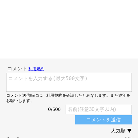
らいち5才～11才②～らいち思い出編～