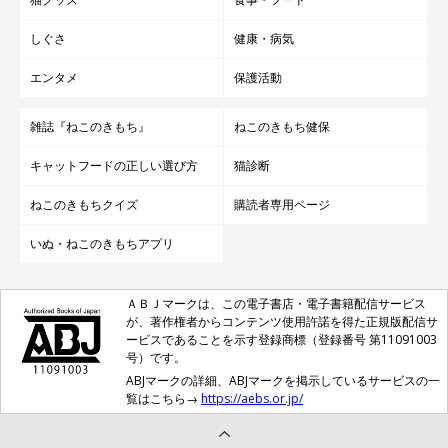
しぐさ
健康・病気
エンタメ
保護活動
雑誌『ねこのきもち』
ねこのきもち健保
キャットフードの正しい選び方
猫診断
ねこのきもちクイズ
購読者専用ページ
いぬ・ねこのきもちアプリ
ＡＢＪマークは、この電子書店・電子書籍配信サービス
が、著作権者からコンテンツ使用許諾を得た正規版配信サ
ービスであることを示す登録商標（登録番号 第11091003
号）です。
ABJマークの詳細、ABJマークを掲示しているサービスの一
覧はこちら→
https://aebs.or.jp/