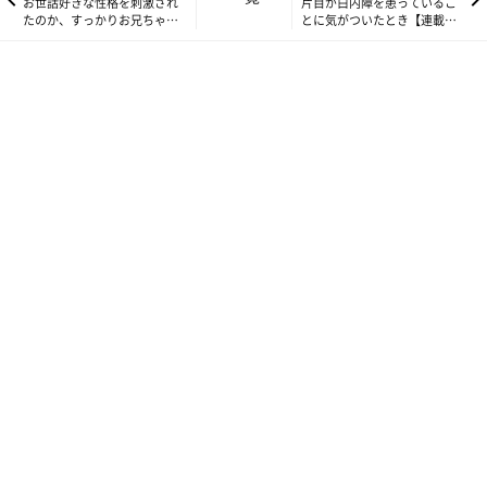
お世話好きな性格を刺激され
片目が白内障を患っているこ
たのか、すっかりお兄ちゃん
とに気がついたとき【連載】
猫に。【連載】もふもふスコ
もふもふスコたん#276
たん#274