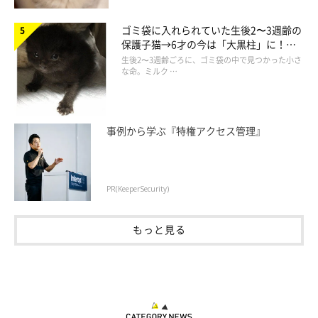
ゴミ袋に入れられていた生後2〜3週齢の
保護子猫→6才の今は「大黒柱」に！
美しい黒猫に成長した姿にグッとくる
生後2〜3週齢ごろに、ゴミ袋の中で見つかった小さ
な命。ミルク …
事例から学ぶ『特権アクセス管理』
登場人物
PR(KeeperSecurity)
もっと見る