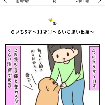
前回の話
一覧
次回の話
らいち5才～11才①～らいち思い出編～