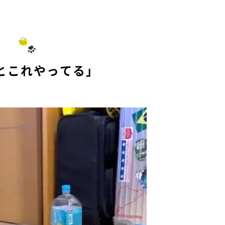
M
u
t
e
とこれやってる」