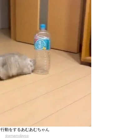
な行動をするあむあむちゃん
＠amamdayoo