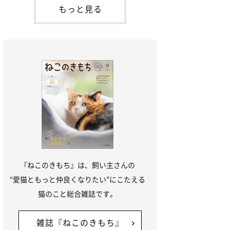
本名：ドミトリー・ドンスコイ）。ドンち
もっと見る
ゃんは、保護猫でした。ドンちゃんが見つ
かったのは、飼い主さんの姉の勤め先の敷
地内でした。ゴミ袋に入れられている
『ねこのきもち』は、飼い主さんの
“愛猫ともっと仲良くなりたい”にこたえる
猫のこと総合雑誌です。
雑誌『ねこのきもち』