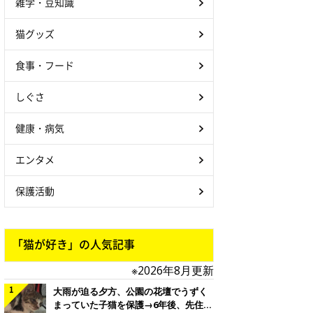
雑学・豆知識
猫グッズ
食事・フード
しぐさ
健康・病気
エンタメ
保護活動
「猫が好き」の人気記事
※2026年8月更新
大雨が迫る夕方、公園の花壇でうずく
まっていた子猫を保護→6年後、先住猫