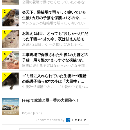
と“姉妹”のような関係に
公園の花壇で動けなくなっていた小さな子
猫。家族に迎えられてから6年、先住猫と
炎天下、駐輪場で弱々しく鳴いていた
の間には深い絆が育まれていました。保護
当時のティダちゃん。
生後1カ月の子猫を保護→1才の今、筋
@muumuu62197189紹介するのは、
肉質でツンデレなコに成長
マンションの駐輪場で弱々しく鳴いてい
X（旧Twitter）ユーザー
た、生後1カ月ほどの子猫。家族に迎えら
@muumuu62197189さんの愛猫・ティダ
お迎え2日目、とっても“おしゃべり”だ
れてから1年、体も行動も大きく成長しま
ちゃん（取材時6才）の成長記録です。こ
した。炎天下の駐輪場で鳴いていた小さな
った子猫→1才の今、夜は甘えん坊モー
ちらは、生後3カ月ごろのティダちゃん。
子猫保護当時のモモちゃん。@Kingponzu
ドになるコに成長！
お迎え2日目、ケージ越しに“おしゃべ
飼い主さんが出会ったのは、夜から大雨に
紹介するのは、X（旧Twitter）ユーザー
り”する姿を見せていた子猫。1才になった
なると予報されていた日の夕方でした。花
@Kingponzuさんの愛猫・モモちゃん（取
工事現場で保護された生後2カ月ほどの
今も見せる愛らしい姿にキュンとします。
壇で動けずにいた子猫保護したばかりのテ
材時1才）の成長記録です。こちらは、モ
お迎え2日目、ケージ越しに何かを伝える
子猫 帰り際の“まっすぐな視線”が忘
ィダちゃん。@muumuu62197189飼い主
モちゃんが生後1カ月ごろに撮影された一
ももちゃん“おしゃべり”なももちゃん。
れられず、家族の一員に
家族に迎える予定はなかった小さな子猫。
さんは、公園の
枚。飼い主さんの自宅マンションの駐輪場
@poocoonyan紹介するのは、Instagram
帰り際に見せた姿が、飼い主さんの心に残
で鳴いていたところを保護された当時の姿
ユーザー@poocoonyanさんの愛猫・もも
ゴミ袋に入れられていた生後2〜3週齢
りました。保護当時の夏目ちゃん。
です。子猫時代のモモちゃん。
ちゃん（取材時1才／マンチカン）です。
@shibainu_rintaro紹介するのは、
の保護子猫→6才の今は「大黒柱」
@Kingponzuその日は気温が35℃を
こちらの動画は、ももちゃんが生後2カ月
Instagramユーザー@shibainu_rintaroさ
に！ 美しい黒猫に成長した姿にグッ
生後2〜3週齢ごろに、ゴミ袋の中で見つか
を過ぎたころ、お迎え2日目に撮影された
んの愛猫・夏目（なつめ）ちゃん（取材時
った小さな命。ミルクから育てられたその
とくる
もの。新しい環境にゆっくり慣れてもらう
3才）。工事現場で親猫とはぐれたとみら
子猫は今、家族に欠かせない存在へと成長
Jeepで家族と夏一番の大冒険へ！
ため、当時はケージの中で過ごしていまし
れ、保護された当時は生後2カ月ほどだっ
しました。ゴミ袋の中で見つかった、ミニ
た。鳴いてアピールするももち
たといいます。新しい飼い主を探すつもり
モグラのような子猫よちよち歩きをしてい
が……保護されてケージに入っている夏目
たころの、生後2〜3週齢ごろのドンちゃ
PR(Jeep Japan)
ちゃん。@shibainu_rintaro夏目ちゃんを
ん。@doddou_1今回紹介するのは、
Recommended by
保護したのは、以前、飼い主さんの愛猫・
X（旧Twitter）ユーザー@doddou_1さん
ちくわく
の愛猫・ドンちゃん（取材時、推定6才／