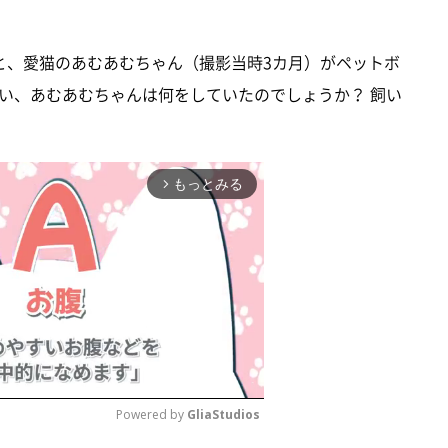
けると、愛猫のあむあむちゃん（撮影当時3カ月）がペットボ
い、あむあむちゃんは何をしていたのでしょうか？ 飼い
もっとみる
arrow_forward_ios
Powered by 
GliaStudios