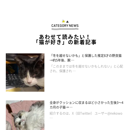
あわせて読みたい！
「猫が好き」の新着記事
「冬を越せないかも」と保護した推定8才の野良猫
→約5年後、腕 …
「このままでは冬を越せないかもしれない」と心配
され、保護され …
全身がクッションに収まるほど小さかった生後3～4
カ月の子猫→ …
紹介するのは、X（旧Twitter） ユーザー@nekowo
…