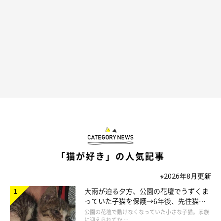
「猫が好き」の人気記事
※2026年8月更新
大雨が迫る夕方、公園の花壇でうずくま
っていた子猫を保護→6年後、先住猫
と“姉妹”のような関係に
公園の花壇で動けなくなっていた小さな子猫。家族
に迎えられてか …