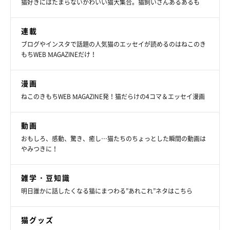
猫好きにはたまらないかわいい猫大集合。猫飼いさんあるあるも
連載
ブログやインスタで話題の人気猫のエッセイが読めるのはねこのき
もちWEB MAGAZINEだけ！
漫画
ねこのきもちWEB MAGAZINE発！猫だらけの4コマ＆エッセイ漫画
動画
おもしろ、感動、驚き、癒し…猫たちのちょっとした瞬間の動画は
やみつきに！
雑学・豆知識
明日誰かに話したくなる猫にまつわる”あれこれ”ネタはこちら
猫グッズ