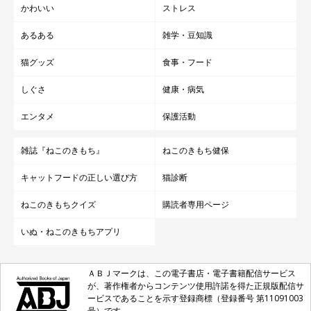
かわいい
ストレス
あるある
雑学・豆知識
猫グッズ
食事・フード
しぐさ
健康・病気
エンタメ
保護活動
雑誌『ねこのきもち』
ねこのきもち健保
キャットフードの正しい選び方
猫診断
ねこのきもちクイズ
購読者専用ページ
いぬ・ねこのきもちアプリ
ＡＢＪマークは、この電子書店・電子書籍配信サービス
が、著作権者からコンテンツ使用許諾を得た正規版配信サ
ービスであることを示す登録商標（登録番号 第11091003
号）です。