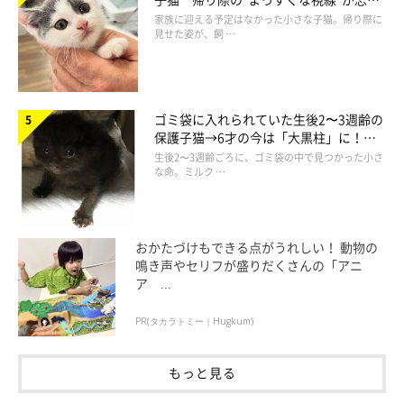
られず、家族の一員に
家族に迎える予定はなかった小さな子猫。帰り際に
見せた姿が、飼 …
ゴミ袋に入れられていた生後2〜3週齢の
保護子猫→6才の今は「大黒柱」に！
美しい黒猫に成長した姿にグッとくる
生後2〜3週齢ごろに、ゴミ袋の中で見つかった小さ
な命。ミルク …
おかたづけもできる点がうれしい！ 動物の
鳴き声やセリフが盛りだくさんの「アニ
ア ...
PR(タカラトミー｜Hugkum)
もっと見る