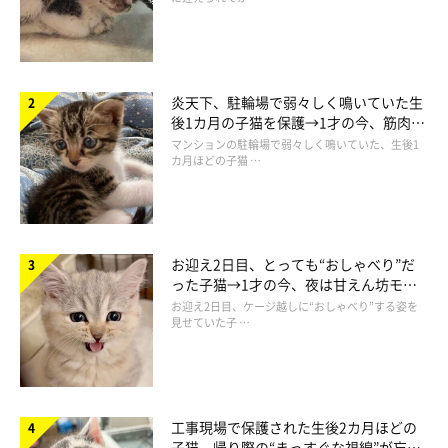
炎天下、駐輪場で弱々しく鳴いていた生
後1カ月の子猫を保護→1才の今、筋肉質
でツンデレなコに成長
マンションの駐輪場で弱々しく鳴いていた、生後1
カ月ほどの子猫 …
お迎え2日目、とっても“おしゃべり”だ
った子猫→1才の今、夜は甘えん坊モー
ドになるコに成長！
お迎え2日目、ケージ越しに“おしゃべり”する姿を
見せていた子 …
工事現場で保護された生後2カ月ほどの
子猫 帰り際の“まっすぐな視線”が忘れ