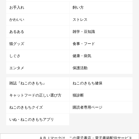
写真提供・取材協力／
@mokoriko_cat
さん／X（旧Twitter）
お手入れ
飼い方
取材・文／COCO
かわいい
ストレス
※この記事は投稿者さまに取材し、了承の上制作したものです。
2026年6月時点の情報であり、現在と異なる場合があります。
あるある
雑学・豆知識
猫グッズ
食事・フード
しぐさ
健康・病気
エンタメ
保護活動
雑誌『ねこのきもち』
ねこのきもち健保
キャットフードの正しい選び方
猫診断
ねこのきもちクイズ
購読者専用ページ
いぬ・ねこのきもちアプリ
ＡＢＪマークは、この電子書店・電子書籍配信サービス