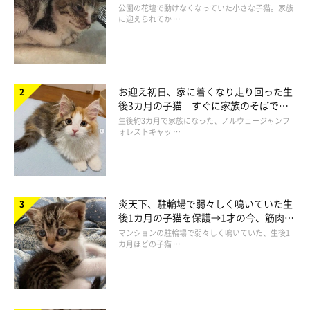
と“姉妹”のような関係に
公園の花壇で動けなくなっていた小さな子猫。家族
に迎えられてか …
「ダブルウィンク」をする航くん（写真左）と海くん（写真右）
@mokoriko_cat
お迎え初日、家に着くなり走り回った生
航くんと海くんは今年の4月に4才になりました。こちらは3才の
後3カ月の子猫 すぐに家族のそばで落
頃に撮影された写真ですが、体を寄せ合う2匹のウィンクしてい
ち着く姿に「迎えてよかった」
生後約3カ月で家族になった、ノルウェージャンフ
るような姿が愛らしいですね。
ォレストキャッ …
飼い主さんによると普段の2匹は別行動が多いようですが、いつ
の間にか寄り添っているのだとか。
炎天下、駐輪場で弱々しく鳴いていた生
後1カ月の子猫を保護→1才の今、筋肉質
飼い主さん：
でツンデレなコに成長
マンションの駐輪場で弱々しく鳴いていた、生後1
カ月ほどの子猫 …
「見つけたらかわいいのでついつい撮影してしまいます。よく一
緒に見かけるのは起床時に私の足元で添い寝しているときと、起
床後一緒に窓際で“ニャルソック”しているときです。夏場は暑い
からか別に寝ていることが多いですが、冬は一緒のベッドに寝て