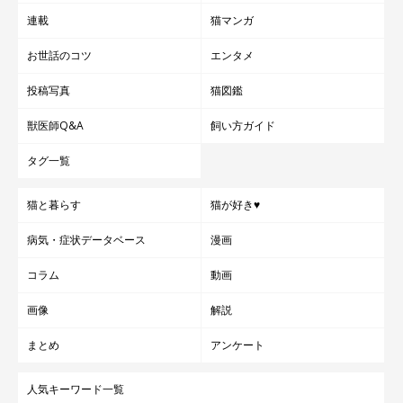
連載
猫マンガ
お昼寝中の航くんと海くん
お世話のコツ
エンタメ
@mokoriko_cat
投稿写真
猫図鑑
「航くんと海くんが毎日楽しく美味しく健やかに過ごしてくれる
獣医師Q&A
飼い方ガイド
ことが何よりの幸せ」と話す飼い主さん。最後に、愛猫たちはど
のような存在か、また、これから一緒にどのように暮らしていき
タグ一覧
たいかと伺ったところ、このように答えてくれました。
猫と暮らす
猫が好き♥
飼い主さん：
病気・症状データベース
漫画
「子どものいない私たちにとっては
かけがえのない家族
です。お
コラム
動画
迎えを渋っていた主人もすっかりこの兄弟にメロメロです。
画像
解説
年齢的に最初で最後の猫ちゃんになるので、
これからも大事にし
まとめ
アンケート
たいと思っています
」
人気キーワード一覧