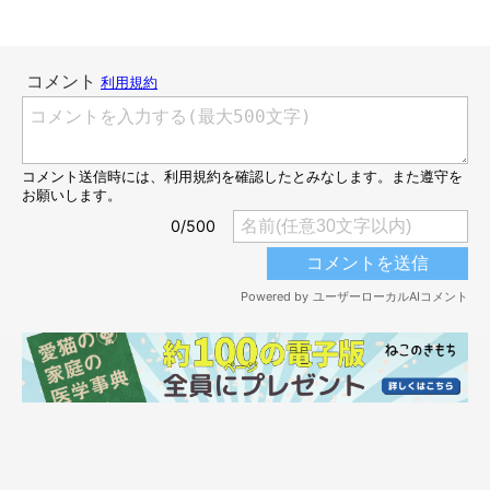
生後9カ月頃の航くんと海くん
@mokoriko_cat
お迎え後、航くんと海くんは1週間ほどで家に慣れてくれたそう
で、そのことが嬉しかったと飼い主さんはいいます。
また、当時から2匹は「お行儀のいい兄弟猫」だったそうです
が、一緒に暮らすなかで苦労もあったのだそう。
飼い主さん：
「大変だったのは、航くんが給水機をひっくり返したりして連日
水浸しになったことです。現在はたらいにウォーターボウルを置
くことで対策できました。
また、海くんはスキンシップ時に急に本気で噛むことがありまし
た。今は噛んでくる気配が読み取れるようになり回避できていま