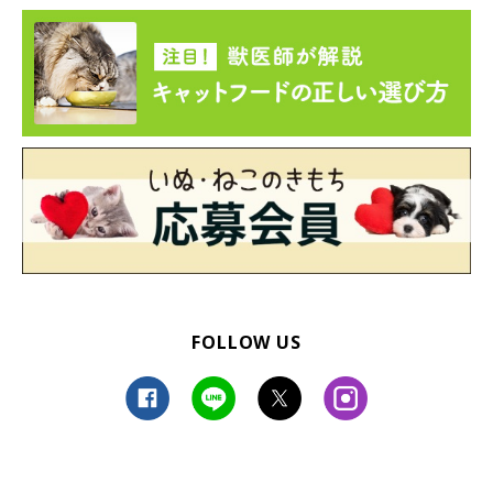
一方の海くんは、活発で遊び好きな性格で、「じっとしているの
はお膝にいるか寝てるときくらいかと思うほど」なのだとか。
飼い主さん：
「高所に置いてあるおもちゃを見ながら、甘え鳴きとまんまる目
線で『遊んでほしい』と言わんばかりに催促してくるのがかわい
くて、忙しくてもついつい遊んであげちゃいます」
また、航くんと海くんには共通していることもあるそうで…
FOLLOW US
飼い主さん：
「2匹とも壁や家具などの爪とぎをまったくしません！あとは、
どこでも嫌がらずに触らせてくれるので爪切りも楽勝です」