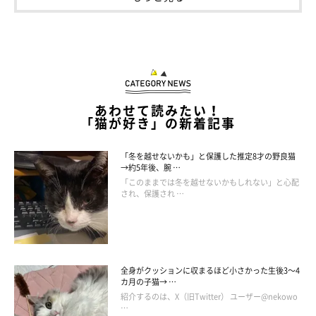
あわせて読みたい！
「猫が好き」の新着記事
「冬を越せないかも」と保護した推定8才の野良猫
→約5年後、腕 …
「このままでは冬を越せないかもしれない」と心配
され、保護され …
全身がクッションに収まるほど小さかった生後3～4
カ月の子猫→ …
紹介するのは、X（旧Twitter） ユーザー@nekowo
…