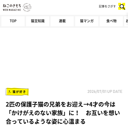
記事をさがす
TOP
猫豆知識
連載
猫マンガ
食べ物
猫が好き
2026/07/01
UP DATE
2匹の保護子猫の兄弟をお迎え→4才の今は
「かけがえのない家族」に！ お互いを想い
合っているような姿に心温まる