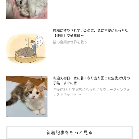
ハンモックでくつろぐ航くんと海くん
寝顔に癒やされていたのに、急に不安になった話
@mokoriko_cat
【連載】交通事故 …
猫の寝顔は世界を救う
また、立派な成猫になった愛猫たちの見た目や行動面での変化に
ついては、次のように話します。
飼い主さん：
お迎え初日、家に着くなり走り回った生後3カ月の
子猫 すぐに家 …
「航くんは主人のことが苦手で近づこうとしませんでしたが、今
生後約3カ月で家族になったノルウェージャンフォ
では隣で“ヘソ天”で寝ています。“おしりトントン”が大好きで足
レストキャット …
元で寝転がって催促してくるので、かわいくてトントンしてあげ
るしかないです。
海くんは目つきが鋭く、警戒心がとても強かったですが、今では
新着記事をもっと見る
朝甘えながらふみふみして起こしてくれて、“お膝だっこ”を催促