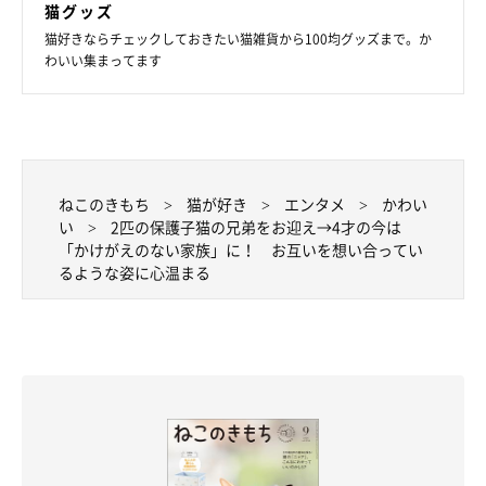
猫グッズ
猫好きならチェックしておきたい猫雑貨から100均グッズまで。か
飼い主さん：
わいい集まってます
「甘え上手で愛され上手です。甘えるときは床にコロンコロン転
がります。食べることが大好きで、ゴハンが用意できるとまっし
ぐらです！
ねこのきもち
猫が好き
エンタメ
かわい
あざといポーズが得意でシャッターチャンスは航くんの方が多い
い
2匹の保護子猫の兄弟をお迎え→4才の今は
印象です。今ではすっかりパパっ子になり、主人の帰宅時には駆
「かけがえのない家族」に！ お互いを想い合ってい
けつけてかわいい声でお出迎えをします」
るような姿に心温まる