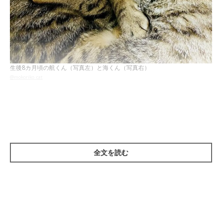
生後8カ月頃の航くん（写真左）と海くん（写真右）
@mokoriko_cat
こちらは、2匹が初めて飼い主さんの家に来たときの一枚。この
ときはまだ警戒している様子で、ずっとくっついて過ごしていた
そうです。
全文を読む
航くんと海くんのお迎えを決めた理由について、飼い主さんはこ
う話します。
飼い主さん：
「昔実家で猫を飼っていたこともあり猫が好きで飼いたいと思っ