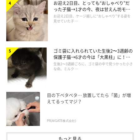
お迎え2日目、とっても“おしゃべり”だ
います」
った子猫→1才の今、夜は甘えん坊モー
ドになるコに成長！
お迎え2日目、ケージ越しに“おしゃべり”する姿を
見せていた子 …
航くんと海くんが一緒にいるところを見ると、飼い主さんは「や
っぱり兄弟！お互い想いあってるんだなあ」とほっこり温かい気
持ちになるといいます。
ゴミ袋に入れられていた生後2〜3週齢の
保護子猫→6才の今は「大黒柱」に！
飼い主さん：
美しい黒猫に成長した姿にグッとくる
生後2〜3週齢ごろに、ゴミ袋の中で見つかった小さ
「特に、航くんの方から海くんの毛づくろいをしてあげているこ
な命。ミルク …
とが多いです。同い年だけど航くんの方が体格も大きく、海くん
の枕替わりになることも多いので勝手にお兄ちゃん認定してま
す」
目の下ベタベタ… 放置してたら「菌」が増
えてるってマジ？
PR(AIGATE株式会社)
もっと見る