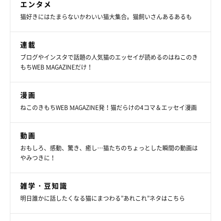
エンタメ
猫好きにはたまらないかわいい猫大集合。猫飼いさんあるあるも
連載
ブログやインスタで話題の人気猫のエッセイが読めるのはねこのき
もちWEB MAGAZINEだけ！
漫画
ねこのきもちWEB MAGAZINE発！猫だらけの4コマ＆エッセイ漫画
動画
おもしろ、感動、驚き、癒し…猫たちのちょっとした瞬間の動画は
やみつきに！
眠っている航くん
@mokoriko_cat
雑学・豆知識
明日誰かに話したくなる猫にまつわる”あれこれ”ネタはこちら
飼い主さん曰く、航くんはおっとりとしていて大人しい性格なの
だそう。