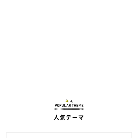
してくるくらい甘えん坊になりました」
人気テーマ
航くんと海くんってどんなコたち？