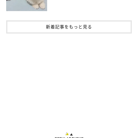
新着記事をもっと見る
「なんか息苦しいなと思ったら、鼻と口に思いっきり手押し付けられてた今
日の昼寝。」
@____tukimineko
つきみくんの行動について、
「“毎日欠かさずやること”のうちの
ひとつなのかなとも思います」
と飼い主さん。ふみふみしてもら
ったときは、
「『今日も一緒にお昼寝できるの幸せだなぁ』とい
う気持ちになる」
と話していました。