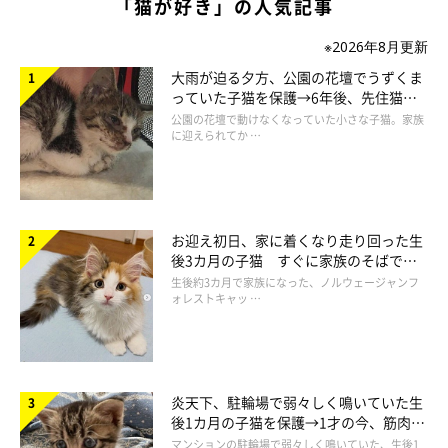
「猫が好き」の人気記事
飼い主さんのお腹でふみふみ……。
@____tukimineko
※2026年8月更新
飼い主さんのお腹の上に乗って、“ふみふみ”を
し始めたのだと
大雨が迫る夕方、公園の花壇でうずくま
っていた子猫を保護→6年後、先住猫
か！
と“姉妹”のような関係に
公園の花壇で動けなくなっていた小さな子猫。家族
に迎えられてか …
飼い主さんによると、つきみくんのこの行動は
生後4カ月のころ
からほぼ毎日見られる
とのこと。ふみふみしてから飼い主さんの
膝の上で寝るのが好きだったというつきみくんは、しだいに飼い
お迎え初日、家に着くなり走り回った生
主さんが横になった瞬間にお腹の上に乗ってくるようになったそ
後3カ月の子猫 すぐに家族のそばで落
う。
ち着く姿に「迎えてよかった」
生後約3カ月で家族になった、ノルウェージャンフ
ォレストキャッ …
しばらくふみふみをした後に、ゴロゴロのどを鳴らしながら飼い
主さんの横で寝るのが日課になったといいます。
炎天下、駐輪場で弱々しく鳴いていた生
後1カ月の子猫を保護→1才の今、筋肉質
でツンデレなコに成長
マンションの駐輪場で弱々しく鳴いていた、生後1