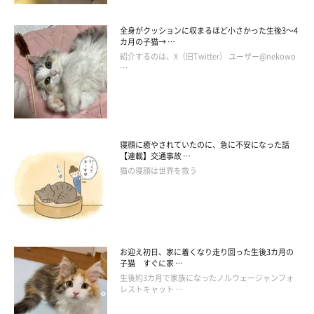
私が横になった瞬間にここぞとばかりに甘えてくれるんだと思い
ます」
全身がクッションに収まるほど小さかった生後3～4
カ月の子猫→ …
紹介するのは、X（旧Twitter） ユーザー@nekowo
…
寝顔に癒やされていたのに、急に不安になった話
【連載】交通事故 …
猫の寝顔は世界を救う
お迎え初日、家に着くなり走り回った生後3カ月の
子猫 すぐに家 …
生後約3カ月で家族になったノルウェージャンフォ
レストキャット …