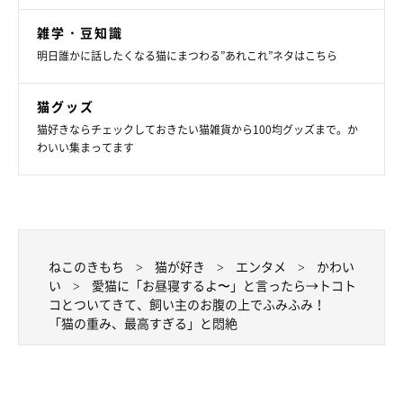
— つきみねこ (@____tukimineko)
July 21, 2025
雑学・豆知識
明日誰かに話したくなる猫にまつわる”あれこれ”ネタはこちら
猫グッズ
関連記事:
猫好きならチェックしておきたい猫雑貨から100均グッズまで。か
飼い主の“異変”にすぐ反応！ そばを離れず見
わいい集まってます
守る猫の健気さに「優しいジェントルニャン」
「天使」と話題に
飼い主の“鼻ずるずる”に気づいて駆け寄った猫の優しさに胸がじん
わり。そばを離れず寄り添ってくれた行動と、普段からの健気なエ
ピソードを紹介します。
関連記事:
見守りカメラ越しに愛猫の名前を呼ぶと→“きゅ
ねこのきもち
猫が好き
エンタメ
かわい
るきゅる”した目で一生懸命反応する姿が愛おし
い
愛猫に「お昼寝するよ〜」と言ったら→トコト
い！
紹介するのは、X（旧Twitter）ユーザー@____tukiminekoさんが投
稿していた動画。見守りカメラが捉えた愛猫・つきみくん（撮影時
コとついてきて、飼い主のお腹の上でふみふみ！
2才5カ月／ラガマフィン）です。飼い主さんに話を聞くと、出先で
「猫の重み、最高すぎる」と悶絶
見守りカメラを使って留守番中のつきみくんの様子を確認したのだ
そう。名前を呼んだところ、つきみくんはキャットタワーにタタタ
写真提供・取材協力／
@____tukimineko
さん／X（旧Twitter）
ッ……と登ってきて、見守りカメラから聞こえてくる飼い主さんの
取材・文／雨宮カイ
言葉を一生懸命聞いているような様子だったのだとか！
※この記事は投稿者さまに取材し、了承の上制作したものです。