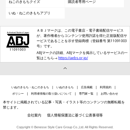
ねこのきもちクイズ
購読者専用ページ
いぬ・ねこのきもちアプリ
ＡＢＪマークは、この電子書店・電子書籍配信サービス
が、著作権者からコンテンツ使用許諾を得た正規版配信サ
ービスであることを示す登録商標（登録番号 第11091003
号）です。
ABJマークの詳細、ABJマークを掲示しているサービスの一
覧はこちら→
https://aebs.or.jp/
いぬのきもち・ねこのきもち
いぬのきもち
広告掲載
利用規約
ポリシー
利用者情報の取り扱いについて
専門家一覧
お問い合わせ
本サイトに掲載されている記事・写真・イラスト等のコンテンツの無断転載を
禁じます。
会社案内
個人情報保護法に基づく公表事項等
Copyright © Benesse Style Care Group Co.,Ltd. All Rights Reserved.