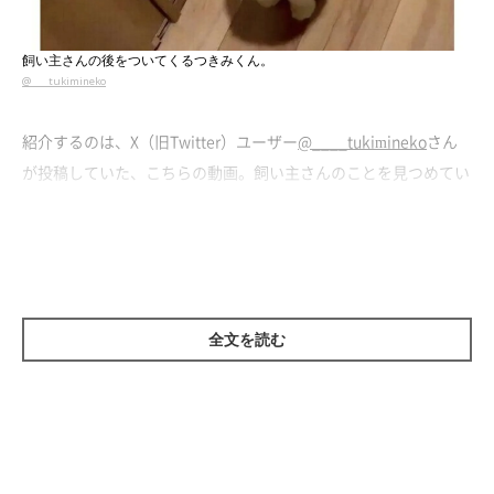
飼い主さんの後をついてくるつきみくん。
@____tukimineko
紹介するのは、X（旧Twitter）ユーザー
@____tukimineko
さん
が投稿していた、こちらの動画。飼い主さんのことを見つめてい
る愛猫・つきみくん（取材時2才7カ月／ラガマフィン）が映って
います。
飼い主さんが
｢お昼寝するよ〜」
と言ったところ、つきみくんは
胸キュンな姿を見せてくれたそうです。
全文を読む