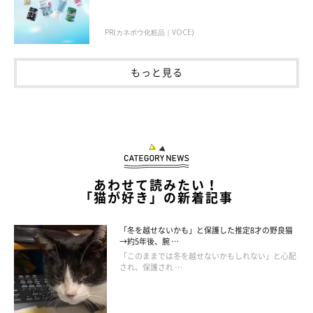
別の日のつきみくん。「横になると『んにゃっ』って言いながらすぐお腹の
上に来てふみふみが始まる。猫の重み、最高すぎる。」
PR(カネボウ化粧品｜VOCE)
@____tukimineko
もっと見る
「昼夜問わず『一緒に寝るよ〜』の呼びかけに反応して、毎日来
るようになった」
という、つきみくん。愛らしいルーティンにつ
いて、飼い主さんは次のように話しています。
飼い主さん：
「ベッドを『コロコロ』で掃除してから横になるのですが、つき
あわせて読みたい！
「猫が好き」の新着記事
みはその様子を見て
『はやくはやく！』
と言わんばかりに鳴い
て、私が横になるのをいつも待っています。
『ふみふみでき
「冬を越せないかも」と保護した推定8才の野良猫
る！ このときを待ってた！』
という気持ちなのでしょうか
→約5年後、腕 …
「このままでは冬を越せないかもしれない」と心配
（笑）
され、保護され …
つきみは
自分からはグイグイいけないタイプの甘えん坊
なので、