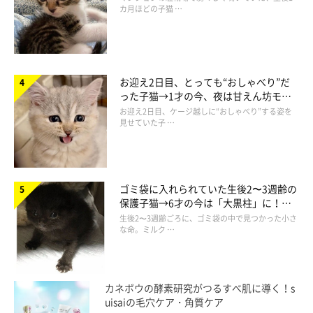
カ月ほどの子猫 …
お迎え2日目、とっても“おしゃべり”だ
った子猫→1才の今、夜は甘えん坊モー
ドになるコに成長！
お迎え2日目、ケージ越しに“おしゃべり”する姿を
見せていた子 …
ゴミ袋に入れられていた生後2〜3週齢の
保護子猫→6才の今は「大黒柱」に！
美しい黒猫に成長した姿にグッとくる
生後2〜3週齢ごろに、ゴミ袋の中で見つかった小さ
な命。ミルク …
カネボウの酵素研究がつるすべ肌に導く！s
uisaiの毛穴ケア・角質ケア