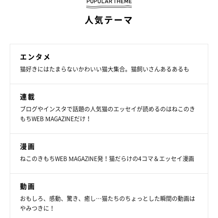
人気テーマ
エンタメ
猫好きにはたまらないかわいい猫大集合。猫飼いさんあるあるも
「ぎゅってしながら寝てくれてる」
連載
@____tukimineko
ブログやインスタで話題の人気猫のエッセイが読めるのはねこのき
もちWEB MAGAZINEだけ！
つきみくんと飼い主さんは、今日も幸せな時間を過ごしているこ
とでしょうね！
漫画
ねこのきもちWEB MAGAZINE発！猫だらけの4コマ＆エッセイ漫画
動画
｢お昼寝するよ〜」って言うと、鳴きながら急いでついてき
おもしろ、感動、驚き、癒し…猫たちのちょっとした瞬間の動画は
て、横になった瞬間、お腹に乗ってふみふみし始めるの、ほん
やみつきに！
と可愛い。
pic.twitter.com/3VaiGjDGCy