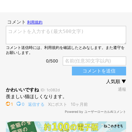
トコトコ……。
@____tukimineko
鳴きながら急いで飼い主さんの後をついてきたという、つきみく
ん。飼い主さんがベッドに横になった瞬間……