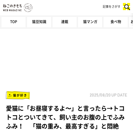
記事をさがす
TOP
猫豆知識
連載
猫マンガ
食べ物
猫が好き
2025/08/20
UP DATE
愛猫に「お昼寝するよ〜」と言ったら→トコ
トコとついてきて、飼い主のお腹の上でふみ
ふみ！ 「猫の重み、最高すぎる」と悶絶