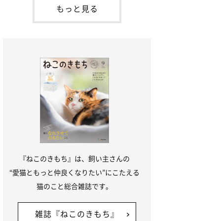
本名：ドミトリー・ドンスコイ）。ドンち
もっと見る
ゃんは、保護猫でした。ドンちゃんが見つ
かったのは、飼い主さんの姉の勤め先の敷
地内でした。ゴミ袋に入れられている
『ねこのきもち』は、飼い主さんの
“愛猫ともっと仲良くなりたい”にこたえる
猫のこと総合雑誌です。
雑誌『ねこのきもち』