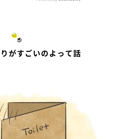
M
u
t
e
入りがすごいのよって話