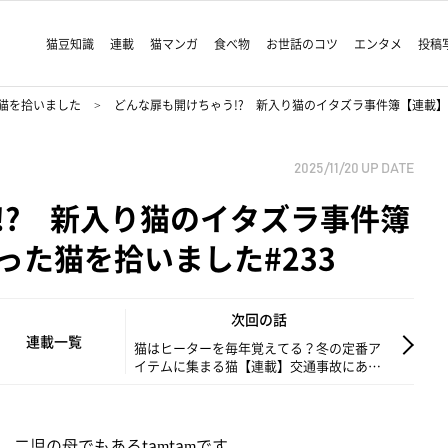
猫豆知識
連載
猫マンガ
食べ物
お世話のコツ
エンタメ
投稿
猫を拾いました
どんな扉も開けちゃう!? 新入り猫のイタズラ事件簿【連載】
2025/11/20
UP DATE
!? 新入り猫のイタズラ事件簿
った猫を拾いました#233
次回の話
連載一覧
猫はヒーターを毎年覚えてる？冬の定番ア
イテムに集まる猫【連載】交通事故にあっ
た猫を拾いました#234
二児の母でもあるtamtamです。