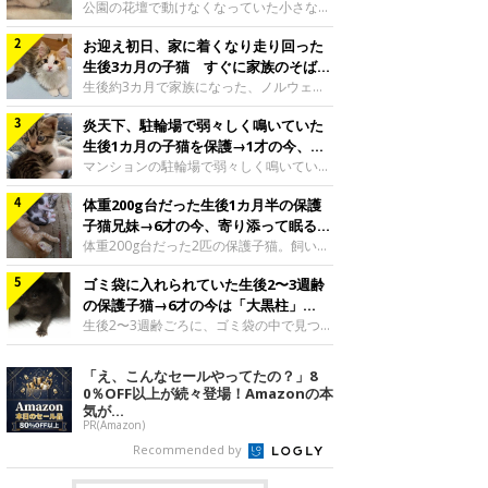
と“姉妹”のような関係に
公園の花壇で動けなくなっていた小さな子
猫。家族に迎えられてから6年、先住猫と
お迎え初日、家に着くなり走り回った
の間には深い絆が育まれていました。保護
当時のティダちゃん。
生後3カ月の子猫 すぐに家族のそばで
@muumuu62197189紹介するのは、
落ち着く姿に「迎えてよかった」
生後約3カ月で家族になった、ノルウェー
X（旧Twitter）ユーザー
ジャンフォレストキャットの子猫。お迎え
@muumuu62197189さんの愛猫・ティダ
炎天下、駐輪場で弱々しく鳴いていた
翌日には、すでに家でくつろぐ様子を見せ
ちゃん（取材時6才）の成長記録です。こ
ていました。お迎え翌日、ベッドでうとう
生後1カ月の子猫を保護→1才の今、筋
ちらは、生後3カ月ごろのティダちゃん。
とするむうちゃんお迎え翌日のむうちゃ
肉質でツンデレなコに成長
マンションの駐輪場で弱々しく鳴いてい
飼い主さんが出会ったのは、夜から大雨に
ん。@umimugi0304紹介するのは、
た、生後1カ月ほどの子猫。家族に迎えら
なると予報されていた日の夕方でした。花
Instagramユーザー@umimugi0304さんの
体重200g台だった生後1カ月半の保護
れてから1年、体も行動も大きく成長しま
壇で動けずにいた子猫保護したばかりのテ
愛猫・むうちゃん（撮影時、生後約3カ月
した。炎天下の駐輪場で鳴いていた小さな
子猫兄妹→6才の今、寄り添って眠る姿
ィダちゃん。@muumuu62197189飼い主
／ノルウェージャンフォレストキャッ
子猫保護当時のモモちゃん。@Kingponzu
にほっこり！
体重200g台だった2匹の保護子猫。飼い主
さんは、公園の
ト）。こちらは、お迎え翌日に撮影された
紹介するのは、X（旧Twitter）ユーザー
さんの家族になってから6年、ともに成長
一枚。ゴハンをお腹いっぱい食べたむうち
@Kingponzuさんの愛猫・モモちゃん（取
ゴミ袋に入れられていた生後2〜3週齢
するなかで、2匹の関係にも少しずつ変化
ゃんは眠くなり、飼い主さん夫婦のベッド
材時1才）の成長記録です。こちらは、モ
が見られました。家族になったばかりの小
の保護子猫→6才の今は「大黒柱」
でうとうとし始めたのだとか。飼い主さ
モちゃんが生後1カ月ごろに撮影された一
さな兄妹猫（写真上から）妹猫・てんちゃ
に！ 美しい黒猫に成長した姿にグッ
生後2〜3週齢ごろに、ゴミ袋の中で見つか
枚。飼い主さんの自宅マンションの駐輪場
ん、兄猫・ラムくん。@ten_ramu紹介す
った小さな命。ミルクから育てられたその
とくる
で鳴いていたところを保護された当時の姿
るのは、X（旧Twitter）ユーザー
子猫は今、家族に欠かせない存在へと成長
「え、こんなセールやってたの？」8
です。子猫時代のモモちゃん。
@ten_ramuさんの愛猫・ラムくんとてん
しました。ゴミ袋の中で見つかった、ミニ
0％OFF以上が続々登場！Amazonの本
@Kingponzuその日は気温が35℃を
ちゃん（ともに取材時6才）の成長記録で
モグラのような子猫よちよち歩きをしてい
気が...
す。この写真は、お迎えして間もない生後
たころの、生後2〜3週齢ごろのドンちゃ
PR(Amazon)
1カ月半ごろの2匹。当時、ラムくんは260
ん。@doddou_1今回紹介するのは、
Recommended by
グラム、てんちゃんは209グラムと、どち
X（旧Twitter）ユーザー@doddou_1さん
らもとても小さな体でした。2匹
の愛猫・ドンちゃん（取材時、推定6才／