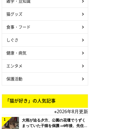
雑学・豆知識
猫グッズ
食事・フード
しぐさ
健康・病気
エンタメ
保護活動
「猫が好き」の人気記事
※2026年8月更新
大雨が迫る夕方、公園の花壇でうずく
まっていた子猫を保護→6年後、先住猫