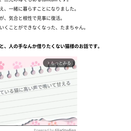
え、一緒に暮らすことになりました。
が、気合と根性で見事に復活。
いくことができなくなった、たまちゃん。
と、人の手なんか借りたくない猫様のお話です。
もっとみる
arrow_forward_ios
Powered by 
GliaStudios