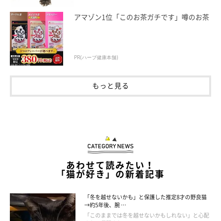
アマゾン1位「このお茶ガチです」噂のお茶
飼い主のこともそんな風に熱烈に愛してほしい、と切に願うおか
ーさんなのでした。
PR(ハーブ健康本舗)
もっと見る
あわせて読みたい！
「猫が好き」の新着記事
「冬を越せないかも」と保護した推定8才の野良猫
→約5年後、腕 …
「このままでは冬を越せないかもしれない」と心配