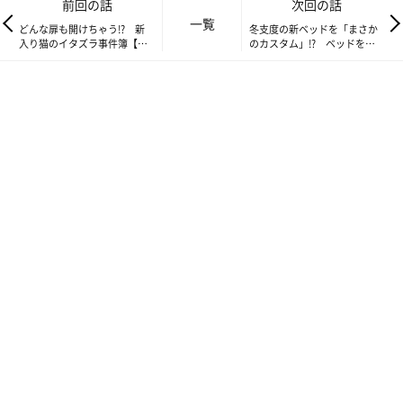
前回の話
次回の話
一覧
少しずつ寒くなってきて、冬の訪れを感じる今日この頃。
どんな扉も開けちゃう!? 新
冬支度の新ベッドを「まさか
入り猫のイタズラ事件簿【連
のカスタム」!? ベッドを潰
載】交通事故にあった猫を拾
して仕上げるたまちゃんの流
いました#233
儀【連載】交通事故にあった
エアコンだけではもうすぐ耐えられなくなりそうなので、ちょっ
猫を拾いました#235
と早めに冬支度を始めました。
毎年使っているヒーターを所定の場所に設置。
夏用のラグは冬仕様にホットカーペットに移行しました。
その様子を見つめていた我が家の猫様達。何やらゾロゾロと動き
始めました。