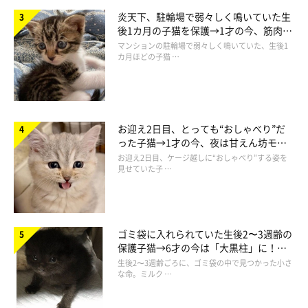
炎天下、駐輪場で弱々しく鳴いていた生
後1カ月の子猫を保護→1才の今、筋肉質
でツンデレなコに成長
マンションの駐輪場で弱々しく鳴いていた、生後1
カ月ほどの子猫 …
お迎え2日目、とっても“おしゃべり”だ
った子猫→1才の今、夜は甘えん坊モー
ドになるコに成長！
お迎え2日目、ケージ越しに“おしゃべり”する姿を
見せていた子 …
ヒーターのことを毎年ちゃんと覚えているんですね。かしこい！
ゴミ袋に入れられていた生後2〜3週齢の
春が来るといつも方付けてしまうんですが、片付けたときもヒー
保護子猫→6才の今は「大黒柱」に！
ターを探していたりするんです。うちの子達。
美しい黒猫に成長した姿にグッとくる
生後2〜3週齢ごろに、ゴミ袋の中で見つかった小さ
な命。ミルク …
もうどんだけ好きやねん！！って。どんだけ一途やねん！って言
いたくなりますよね。