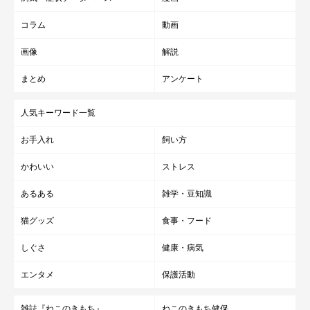
コラム
動画
画像
解説
まとめ
アンケート
人気キーワード一覧
お手入れ
飼い方
かわいい
ストレス
あるある
雑学・豆知識
猫グッズ
食事・フード
しぐさ
健康・病気
エンタメ
保護活動
雑誌『ねこのきもち』
ねこのきもち健保