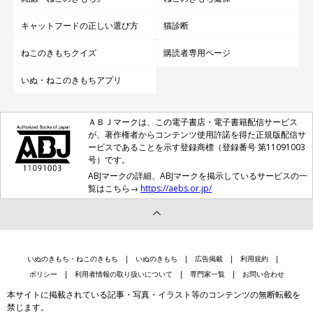
キャットフードの正しい選び方
猫診断
ねこのきもちクイズ
購読者専用ページ
いぬ・ねこのきもちアプリ
ＡＢＪマークは、この電子書店・電子書籍配信サービス
が、著作権者からコンテンツ使用許諾を得た正規版配信サ
ービスであることを示す登録商標（登録番号 第11091003
号）です。
ABJマークの詳細、ABJマークを掲示しているサービスの一
覧はこちら→
https://aebs.or.jp/
いぬのきもち・ねこのきもち
いぬのきもち
広告掲載
利用規約
ポリシー
利用者情報の取り扱いについて
専門家一覧
お問い合わせ
本サイトに掲載されている記事・写真・イラスト等のコンテンツの無断転載を
禁じます。