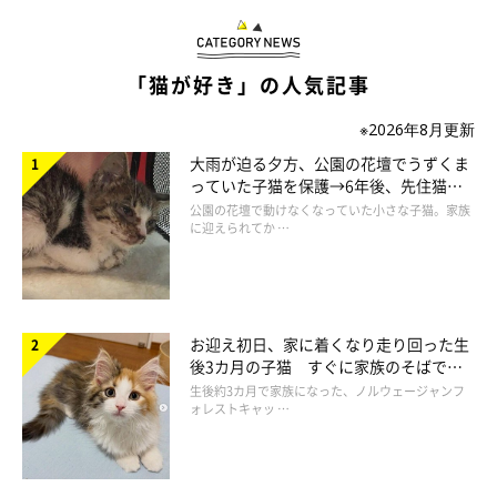
「猫が好き」の人気記事
※2026年8月更新
大雨が迫る夕方、公園の花壇でうずくま
っていた子猫を保護→6年後、先住猫
と“姉妹”のような関係に
公園の花壇で動けなくなっていた小さな子猫。家族
に迎えられてか …
ヒーターの存在を毎年しっかり覚えている猫
お迎え初日、家に着くなり走り回った生
様
後3カ月の子猫 すぐに家族のそばで落
ち着く姿に「迎えてよかった」
生後約3カ月で家族になった、ノルウェージャンフ
ォレストキャッ …