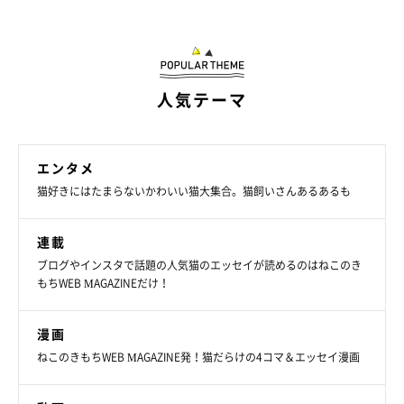
動物病院で動物看護士として勤務後、現在は個人で犬猫を預かり
里親を探す「一時預かりボランティア」を続けている。犬猫の保
護や介護について、大変な現実だけでなく、楽しさ・幸せをSNS
で発信し大きな話題に。
人気テーマ
2022年
「たまさんちのホゴイヌ」（世界文化社）
、2023年
「た
まさんちのホゴネコ」（世界文化社）
を出版。著者印税を動物福
エンタメ
祉活動に充てている。
猫好きにはたまらないかわいい猫大集合。猫飼いさんあるあるも
instagram：
@tamtam__111
連載
ブログやインスタで話題の人気猫のエッセイが読めるのはねこのき
もちWEB MAGAZINEだけ！
漫画
ねこのきもちWEB MAGAZINE発！猫だらけの4コマ＆エッセイ漫画