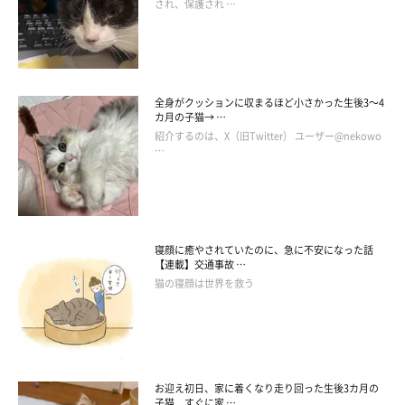
され、保護され …
たまちゃん本日の一言
全身がクッションに収まるほど小さかった生後3～4
カ月の子猫→ …
紹介するのは、X（旧Twitter） ユーザー@nekowo
…
寝顔に癒やされていたのに、急に不安になった話
【連載】交通事故 …
猫の寝顔は世界を救う
お迎え初日、家に着くなり走り回った生後3カ月の
年中置いといてほしいねん
子猫 すぐに家 …