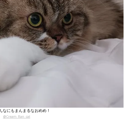
んなにもまんまるなおめめ！
@Cream_Ran_cat