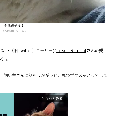
不機嫌そう？
@Cream_Ran_cat
X（旧Twitter）ユーザー
@Cream_Ran_cat
さんの愛
ン）。
。飼い主さんに話をうかがうと、思わずクスッとしてしま
もっとみる
arrow_forward_ios