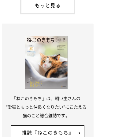
本名：ドミトリー・ドンスコイ）。ドンち
もっと見る
ゃんは、保護猫でした。ドンちゃんが見つ
かったのは、飼い主さんの姉の勤め先の敷
地内でした。ゴミ袋に入れられている
『ねこのきもち』は、飼い主さんの
“愛猫ともっと仲良くなりたい”にこたえる
猫のこと総合雑誌です。
雑誌『ねこのきもち』