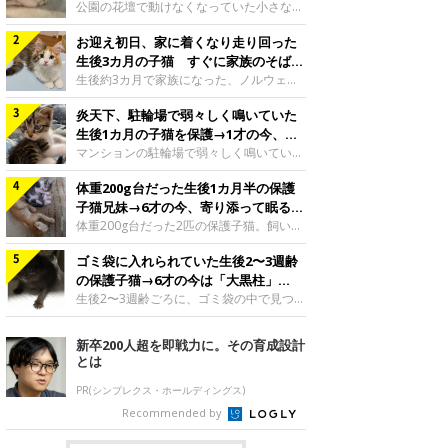
と“姉妹”のような関係に
公園の花壇で動けなくなっていた小さな子
猫。家族に迎えられてから6年、先住猫と
お迎え初日、家に着くなり走り回った
の間には深い絆が育まれていました。保護
当時のティダちゃん。
生後3カ月の子猫 すぐに家族のそばで
@muumuu62197189紹介するのは、
落ち着く姿に「迎えてよかった」
生後約3カ月で家族になった、ノルウェー
X（旧Twitter）ユーザー
ジャンフォレストキャットの子猫。お迎え
@muumuu62197189さんの愛猫・ティダ
炎天下、駐輪場で弱々しく鳴いていた
翌日には、すでに家でくつろぐ様子を見せ
ちゃん（取材時6才）の成長記録です。こ
ていました。お迎え翌日、ベッドでうとう
生後1カ月の子猫を保護→1才の今、筋
ちらは、生後3カ月ごろのティダちゃん。
とするむうちゃんお迎え翌日のむうちゃ
肉質でツンデレなコに成長
マンションの駐輪場で弱々しく鳴いてい
飼い主さんが出会ったのは、夜から大雨に
ん。@umimugi0304紹介するのは、
た、生後1カ月ほどの子猫。家族に迎えら
なると予報されていた日の夕方でした。花
Instagramユーザー@umimugi0304さんの
体重200g台だった生後1カ月半の保護
れてから1年、体も行動も大きく成長しま
壇で動けずにいた子猫保護したばかりのテ
愛猫・むうちゃん（撮影時、生後約3カ月
した。炎天下の駐輪場で鳴いていた小さな
子猫兄妹→6才の今、寄り添って眠る姿
ィダちゃん。@muumuu62197189飼い主
／ノルウェージャンフォレストキャッ
子猫保護当時のモモちゃん。@Kingponzu
にほっこり！
体重200g台だった2匹の保護子猫。飼い主
さんは、公園の
ト）。こちらは、お迎え翌日に撮影された
紹介するのは、X（旧Twitter）ユーザー
さんの家族になってから6年、ともに成長
一枚。ゴハンをお腹いっぱい食べたむうち
@Kingponzuさんの愛猫・モモちゃん（取
ゴミ袋に入れられていた生後2〜3週齢
するなかで、2匹の関係にも少しずつ変化
ゃんは眠くなり、飼い主さん夫婦のベッド
材時1才）の成長記録です。こちらは、モ
が見られました。家族になったばかりの小
の保護子猫→6才の今は「大黒柱」
でうとうとし始めたのだとか。飼い主さ
モちゃんが生後1カ月ごろに撮影された一
さな兄妹猫（写真上から）妹猫・てんちゃ
に！ 美しい黒猫に成長した姿にグッ
生後2〜3週齢ごろに、ゴミ袋の中で見つか
枚。飼い主さんの自宅マンションの駐輪場
ん、兄猫・ラムくん。@ten_ramu紹介す
った小さな命。ミルクから育てられたその
とくる
で鳴いていたところを保護された当時の姿
るのは、X（旧Twitter）ユーザー
子猫は今、家族に欠かせない存在へと成長
新卒200人超を即戦力に。その育成設計
です。子猫時代のモモちゃん。
@ten_ramuさんの愛猫・ラムくんとてん
しました。ゴミ袋の中で見つかった、ミニ
とは
@Kingponzuその日は気温が35℃を
ちゃん（ともに取材時6才）の成長記録で
モグラのような子猫よちよち歩きをしてい
す。この写真は、お迎えして間もない生後
たころの、生後2〜3週齢ごろのドンちゃ
PR(シンプレクス・ホールディングス)
1カ月半ごろの2匹。当時、ラムくんは260
ん。@doddou_1今回紹介するのは、
Recommended by
グラム、てんちゃんは209グラムと、どち
X（旧Twitter）ユーザー@doddou_1さん
らもとても小さな体でした。2匹
の愛猫・ドンちゃん（取材時、推定6才／