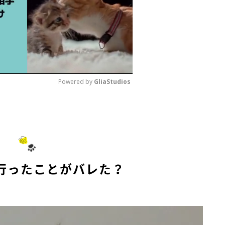
Powered by 
GliaStudios
M
u
t
e
行ったことがバレた？