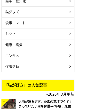
雑学・豆知識
猫グッズ
食事・フード
しぐさ
健康・病気
エンタメ
保護活動
「猫が好き」の人気記事
※2026年8月更新
大雨が迫る夕方、公園の花壇でうずく
まっていた子猫を保護→6年後、先住猫