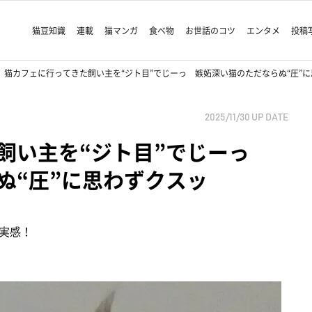
猫豆知識
連載
猫マンガ
食べ物
お世話のコツ
エンタメ
投稿
猫カフェに行ってきた飼い主を“ジト目”でじーっ 嫉妬深い猫のただならぬ“圧”
2025/11/30
UP DATE
飼い主を“ジト目”でじーっ
ぬ“圧”に思わずクスッ
実感！