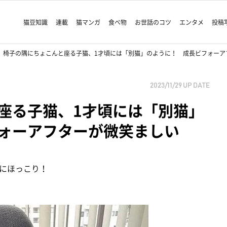
猫豆知識
連載
猫マンガ
食べ物
お世話のコツ
エンタメ
投稿
椅子の隅にちょこんと座る子猫、1才頃には「別猫」のように！ 成長ビフォーア
2023/11/29
UP DATE
座る子猫、1才頃には「別猫」
ォーアフターが微笑ましい
にほっこり！