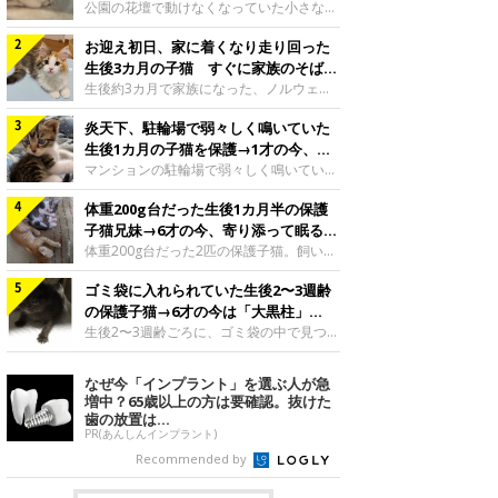
と“姉妹”のような関係に
公園の花壇で動けなくなっていた小さな子
猫。家族に迎えられてから6年、先住猫と
お迎え初日、家に着くなり走り回った
の間には深い絆が育まれていました。保護
当時のティダちゃん。
生後3カ月の子猫 すぐに家族のそばで
@muumuu62197189紹介するのは、
落ち着く姿に「迎えてよかった」
生後約3カ月で家族になった、ノルウェー
X（旧Twitter）ユーザー
ジャンフォレストキャットの子猫。お迎え
@muumuu62197189さんの愛猫・ティダ
炎天下、駐輪場で弱々しく鳴いていた
翌日には、すでに家でくつろぐ様子を見せ
ちゃん（取材時6才）の成長記録です。こ
ていました。お迎え翌日、ベッドでうとう
生後1カ月の子猫を保護→1才の今、筋
ちらは、生後3カ月ごろのティダちゃん。
とするむうちゃんお迎え翌日のむうちゃ
肉質でツンデレなコに成長
マンションの駐輪場で弱々しく鳴いてい
飼い主さんが出会ったのは、夜から大雨に
ん。@umimugi0304紹介するのは、
た、生後1カ月ほどの子猫。家族に迎えら
なると予報されていた日の夕方でした。花
Instagramユーザー@umimugi0304さんの
体重200g台だった生後1カ月半の保護
れてから1年、体も行動も大きく成長しま
壇で動けずにいた子猫保護したばかりのテ
愛猫・むうちゃん（撮影時、生後約3カ月
した。炎天下の駐輪場で鳴いていた小さな
子猫兄妹→6才の今、寄り添って眠る姿
ィダちゃん。@muumuu62197189飼い主
／ノルウェージャンフォレストキャッ
子猫保護当時のモモちゃん。@Kingponzu
にほっこり！
体重200g台だった2匹の保護子猫。飼い主
さんは、公園の
ト）。こちらは、お迎え翌日に撮影された
紹介するのは、X（旧Twitter）ユーザー
さんの家族になってから6年、ともに成長
一枚。ゴハンをお腹いっぱい食べたむうち
@Kingponzuさんの愛猫・モモちゃん（取
ゴミ袋に入れられていた生後2〜3週齢
するなかで、2匹の関係にも少しずつ変化
ゃんは眠くなり、飼い主さん夫婦のベッド
材時1才）の成長記録です。こちらは、モ
が見られました。家族になったばかりの小
の保護子猫→6才の今は「大黒柱」
でうとうとし始めたのだとか。飼い主さ
モちゃんが生後1カ月ごろに撮影された一
さな兄妹猫（写真上から）妹猫・てんちゃ
に！ 美しい黒猫に成長した姿にグッ
生後2〜3週齢ごろに、ゴミ袋の中で見つか
枚。飼い主さんの自宅マンションの駐輪場
ん、兄猫・ラムくん。@ten_ramu紹介す
った小さな命。ミルクから育てられたその
とくる
で鳴いていたところを保護された当時の姿
るのは、X（旧Twitter）ユーザー
子猫は今、家族に欠かせない存在へと成長
なぜ今「インプラント」を選ぶ人が急
です。子猫時代のモモちゃん。
@ten_ramuさんの愛猫・ラムくんとてん
しました。ゴミ袋の中で見つかった、ミニ
増中？65歳以上の方は要確認。抜けた
@Kingponzuその日は気温が35℃を
ちゃん（ともに取材時6才）の成長記録で
モグラのような子猫よちよち歩きをしてい
歯の放置は...
す。この写真は、お迎えして間もない生後
たころの、生後2〜3週齢ごろのドンちゃ
PR(あんしんインプラント)
1カ月半ごろの2匹。当時、ラムくんは260
ん。@doddou_1今回紹介するのは、
Recommended by
グラム、てんちゃんは209グラムと、どち
X（旧Twitter）ユーザー@doddou_1さん
らもとても小さな体でした。2匹
の愛猫・ドンちゃん（取材時、推定6才／