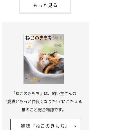
本名：ドミトリー・ドンスコイ）。ドンち
もっと見る
ゃんは、保護猫でした。ドンちゃんが見つ
かったのは、飼い主さんの姉の勤め先の敷
地内でした。ゴミ袋に入れられている
『ねこのきもち』は、飼い主さんの
“愛猫ともっと仲良くなりたい”にこたえる
猫のこと総合雑誌です。
雑誌『ねこのきもち』