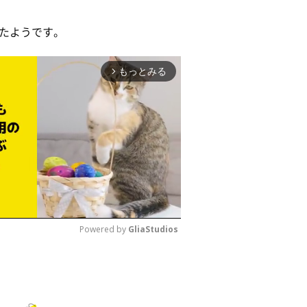
たようです。
もっとみる
arrow_forward_ios
Powered by 
GliaStudios
M
u
t