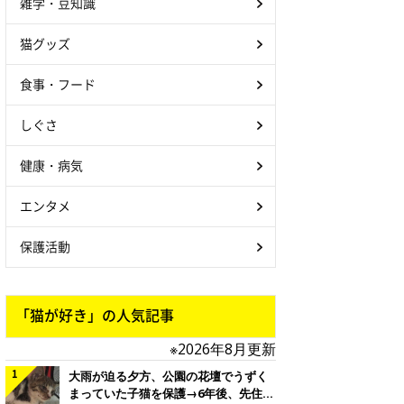
雑学・豆知識
猫グッズ
食事・フード
しぐさ
健康・病気
エンタメ
保護活動
「猫が好き」の人気記事
※2026年8月更新
大雨が迫る夕方、公園の花壇でうずく
まっていた子猫を保護→6年後、先住猫