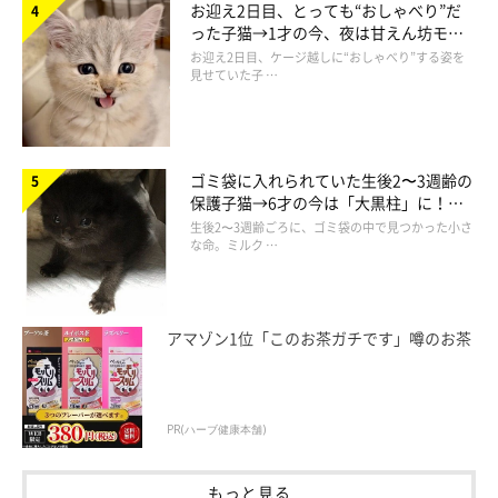
お迎え2日目、とっても“おしゃべり”だ
った子猫→1才の今、夜は甘えん坊モー
ドになるコに成長！
お迎え2日目、ケージ越しに“おしゃべり”する姿を
見せていた子 …
ポイント１：すぐに飛びかかれるように、前
ゴミ袋に入れられていた生後2〜3週齢の
足を前に出している
保護子猫→6才の今は「大黒柱」に！
美しい黒猫に成長した姿にグッとくる
生後2〜3週齢ごろに、ゴミ袋の中で見つかった小さ
な命。ミルク …
前足は、適したタイミングで一気に飛びかかれるよう、
片足は一
歩前、もう片方は浮かせたり後ろに引いたりして、バランスを取
っています。
アマゾン1位「このお茶ガチです」噂のお茶
音が出ないように、爪はしまっています。
PR(ハーブ健康本舗)
もっと見る