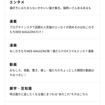
エンタメ
猫好きにはたまらないかわいい猫大集合。猫飼いさんあるあるも
連載
ブログやインスタで話題の人気猫のエッセイが読めるのはねこのき
まいにちのねこのきもちアプリ投稿写真より
もちWEB MAGAZINEだけ！
ちょっと難しかったでしょうか？ 正解できていたら、猫の気持
漫画
ちがわかっているということ！
ねこのきもちWEB MAGAZINE発！猫だらけの4コマ＆エッセイ漫画
猫の気持ちを知るためには、「しっぽ」「体勢」「耳」「ひげ」
動画
「足」に注目してみるといいですよ♪
おもしろ、感動、驚き、癒し…猫たちのちょっとした瞬間の動画は
やみつきに！
出典／「ねこのきもち」2016年4月号『表情が見えなくても、体
雑学・豆知識
の"カタチ"だけで愛猫の気持ち、わかるかな？ ＼やってみよう
明日誰かに話したくなる猫にまつわる”あれこれ”ネタはこちら
／ シルエットクイズ』