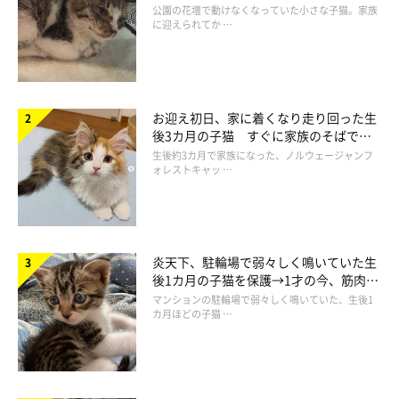
と“姉妹”のような関係に
公園の花壇で動けなくなっていた小さな子猫。家族
ーズ。
飼い猫も、おもちゃなど狩猟本能が刺激されることがある
に迎えられてか …
と、この体勢になります。
「飛びかかりたい！」という気持ちが表れていますね。
お迎え初日、家に着くなり走り回った生
後3カ月の子猫 すぐに家族のそばで落
ち着く姿に「迎えてよかった」
生後約3カ月で家族になった、ノルウェージャンフ
続いて、
「足」「耳」「体勢」
のポイントを説明します。
ォレストキャッ …
炎天下、駐輪場で弱々しく鳴いていた生
後1カ月の子猫を保護→1才の今、筋肉質
でツンデレなコに成長
マンションの駐輪場で弱々しく鳴いていた、生後1
カ月ほどの子猫 …