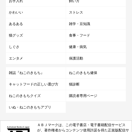
お手入れ
飼い方
かわいい
ストレス
あるある
雑学・豆知識
猫グッズ
食事・フード
しぐさ
健康・病気
エンタメ
保護活動
雑誌『ねこのきもち』
ねこのきもち健保
キャットフードの正しい選び方
猫診断
ねこのきもちクイズ
購読者専用ページ
いぬ・ねこのきもちアプリ
ＡＢＪマークは、この電子書店・電子書籍配信サービス
が、著作権者からコンテンツ使用許諾を得た正規版配信サ