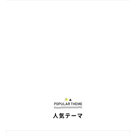
ポイント３：頭を下げて、伏せの体勢に
伏せの体勢になるのは、野生時代、
獲物に見つからないように草
むらなどに身を潜めていた名残。
このときお尻を振るのは、足踏みをして飛びかかるタイミングを
計っているから。
人気テーマ