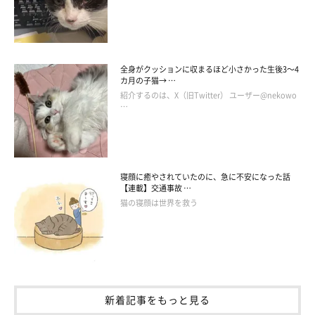
警戒しているものに耳を向けるときは、どんな小さな音でも拾お
うとぴくぴく動かします。
全身がクッションに収まるほど小さかった生後3～4
カ月の子猫→ …
紹介するのは、X（旧Twitter） ユーザー@nekowo
…
寝顔に癒やされていたのに、急に不安になった話
【連載】交通事故 …
猫の寝顔は世界を救う
新着記事をもっと見る