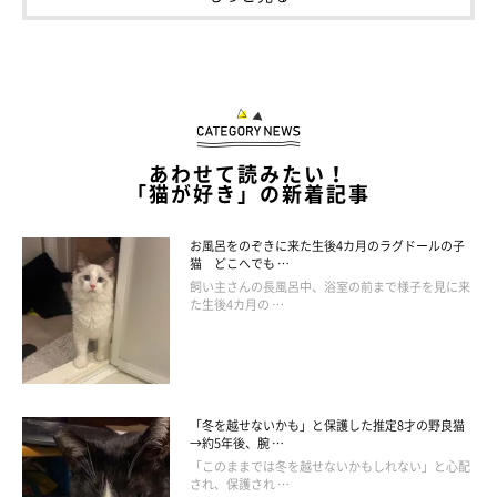
あわせて読みたい！
「猫が好き」の新着記事
お風呂をのぞきに来た生後4カ月のラグドールの子
猫 どこへでも …
飼い主さんの長風呂中、浴室の前まで様子を見に来
た生後4カ月の …
ポイント２：耳を興味の対象に向けている
狩りをするときの名残で、猫は興味の対象の情報を集めようと、
「冬を越せないかも」と保護した推定8才の野良猫
→約5年後、腕 …
耳をピンと正面に向けます。
「このままでは冬を越せないかもしれない」と心配
され、保護され …