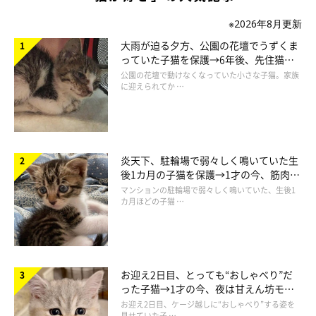
「当時、先住猫のハクは夕方までひとりでお留守番をすることが
※2026年8月更新
多かったので、
『ハクが寂しくないように妹か弟を……』
と考え
大雨が迫る夕方、公園の花壇でうずくま
ていました。
っていた子猫を保護→6年後、先住猫
と“姉妹”のような関係に
公園の花壇で動けなくなっていた小さな子猫。家族
に迎えられてか …
そんな思いで家から近い猫の保護施設を訪問したところ、
たくさ
ん子猫がいる中で『ニャャャ！』と走って寄ってきてくれたの
が、うた
でした。その場にいた家族全員が
『うたちゃんをお迎え
したい！』
となり、ウチのコにお迎えすることになったんです」
炎天下、駐輪場で弱々しく鳴いていた生
後1カ月の子猫を保護→1才の今、筋肉質
でツンデレなコに成長
マンションの駐輪場で弱々しく鳴いていた、生後1
カ月ほどの子猫 …
お迎え2日目、とっても“おしゃべり”だ
った子猫→1才の今、夜は甘えん坊モー
ドになるコに成長！
お迎え2日目、ケージ越しに“おしゃべり”する姿を
見せていた子 …