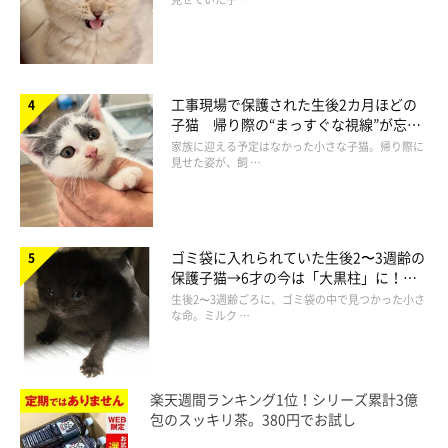
工事現場で保護された生後2カ月ほどの
子猫 帰り際の“まっすぐな視線”が忘れ
られず、家族の一員に
家族に迎える予定はなかった小さな子猫。帰り際に
見せた姿が、飼 …
ゴミ袋に入れられていた生後2〜3週齢の
保護子猫→6才の今は「大黒柱」に！
美しい黒猫に成長した姿にグッとくる
生後2〜3週齢ごろに、ゴミ袋の中で見つかった小さ
な命。ミルク …
ハクくんにじゃれつくうたちゃん。
@ai_haku1215
楽天週間ランキング1位！シリーズ累計3億
包のスッキリ茶。380円でお試し
無邪気で愛らしい姿で飼い主さん家族を魅了した、うたちゃん。