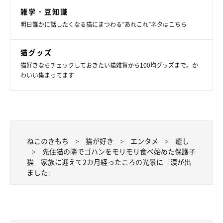
おっとりのんびり屋で、誰にでもスリスリ寄っていく社交的な猫
雑学・豆知識
のハクくん。人見知りだけれど、とにかく飼い主さんにベッタリ
明日誰かに話したくなる猫にまつわる”あれこれ”ネタはこちら
な甘えん坊だという、うたちゃん。
猫グッズ
普段の2匹は、あまりベッタリせずにいい距離感で過ごしている
猫好きならチェックしておきたい猫雑貨から100均グッズまで。か
わいい集まってます
そうですが、うたちゃんが困っているとハクくんがサッと現れて
助けるような素振りを見せているのだそう。うたちゃんはそんな
ハクくんのことを頼りにしている様子だといい、飼い主さんは見
ていてほっこりするそうです。
ねこのきもち
猫が好き
エンタメ
癒し
先住猫の隣でゴハンをモリモリ食べ始めた保護子
猫 家族に迎えて2カ月経ったころの光景に「涙が出
ました」