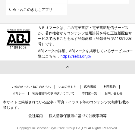
いぬ・ねこのきもちアプリ
ＡＢＪマークは、この電子書店・電子書籍配信サービス
が、著作権者からコンテンツ使用許諾を得た正規版配信サ
ービスであることを示す登録商標（登録番号 第11091003
号）です。
ABJマークの詳細、ABJマークを掲示しているサービスの一
覧はこちら→
https://aebs.or.jp/
いぬのきもち・ねこのきもち
いぬのきもち
広告掲載
利用規約
ポリシー
利用者情報の取り扱いについて
専門家一覧
お問い合わせ
本サイトに掲載されている記事・写真・イラスト等のコンテンツの無断転載を
禁じます。
会社案内
個人情報保護法に基づく公表事項等
Copyright © Benesse Style Care Group Co.,Ltd. All Rights Reserved.