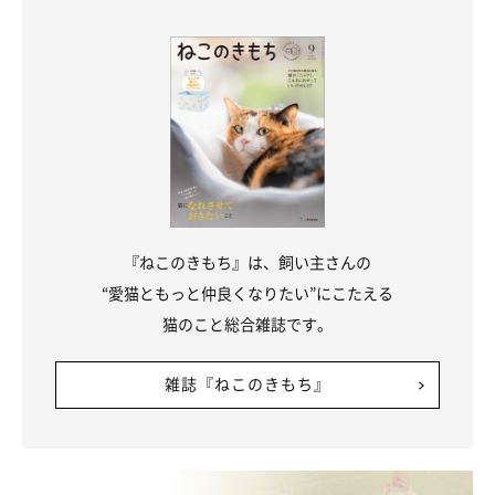
可愛らしい2匹について、「冷蔵庫の護り神」と飼い主さん。
@ai_haku1215
2匹の存在について、
「かけがえのない宝物であり、大切な家
『ねこのきもち』は、飼い主さんの
族」
と話す飼い主さん。最後に、2匹へこんな思いを語っていま
“愛猫ともっと仲良くなりたい”にこたえる
した。
猫のこと総合雑誌です。
雑誌『ねこのきもち』
飼い主さん：
「やんちゃだったうたも、のんびり屋のハクと過ごすことで穏や
かな猫に育ったのかもしれません。食いしん坊のハクに倣って、
今ではゴハンをモリモリ食べてくれます。人もそうですが、
『一