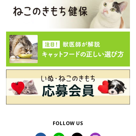
緒に食べるとおいしいね』
ということを、あらためて猫たちに教
えてもらった気がします。
ハクとうたからもらうあたたかい気持ちや笑顔に、日々感謝の気
持ちでいっぱいです」
写真提供・取材協力／
@ai_haku1215
さん／X（旧Twitter）
取材・文／雨宮カイ
※この記事は投稿者さまに取材し、了承の上制作したものです。
2025年4月時点の情報であり、現在と異なる場合があります。
FOLLOW US