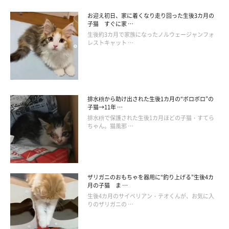
お迎え初日、家に着くなり走り回った生後3カ月の
子猫 すぐに家 …
生後約3カ月で家族になったノルウェージャンフォ
レストキャット …
おとなになったうたちゃん。
@ai_haku1215
排水枡から助け出された生後1カ月の“ボロボロ”の
そんなやんちゃな時期を経て、うたちゃんは3才のおとなの猫に
子猫→11年 …
なりました。だんだんと落ち着いてきたといい、今は
「おしとや
排水枡で保護された生後1カ月ほどの子猫・すてら
ちゃん。猫風邪 …
かなお姉さん」
になったそうです。
ザリガニのおもちゃを器用に“釣り上げる”生後4カ
月の子猫 ま …
生後4カ月のサイベリアン・テオくんが、お気に入
りのザリガニの …