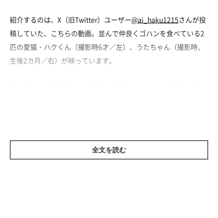
紹介するのは、X（旧Twitter）ユーザー
@ai_haku1215
さんが投
稿していた、こちらの動画。並んで仲良くゴハンを食べている2
匹の愛猫・ハクくん（撮影時6才／左）、うたちゃん（撮影時、
生後2カ月／右）が映っています。
飼い主さんに話を聞くと、動画は子猫のうたちゃんを家族に迎え
て2カ月が経ったころに撮ったものだそう。飼い主さんは、
「と
ても嬉しい瞬間で涙が出ました」
と話しています。
飼い主さん：
全文を読む
「ミルクからカリカリやウエットフードに移行したいなと思い、
うたは食べる練習をしていました。しかし、食べることにまった
く興味がないうたは、ミルクばかり欲しがっていて……。
しっかり食べて大きくなってもらいたい気持ちが先行して、飼い