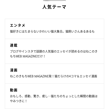
人気テーマ
エンタメ
猫好きにはたまらないかわいい猫大集合。猫飼いさんあるあるも
連載
ブログやインスタで話題の人気猫のエッセイが読めるのはねこのき
もちWEB MAGAZINEだけ！
漫画
ねこのきもちWEB MAGAZINE発！猫だらけの4コマ＆エッセイ漫画
動画
（写真下から）ニャルソックをするハクくん、うたちゃん。ハクくんは、取
材時10才に。
おもしろ、感動、驚き、癒し…猫たちのちょっとした瞬間の動画は
@ai_haku1215
やみつきに！