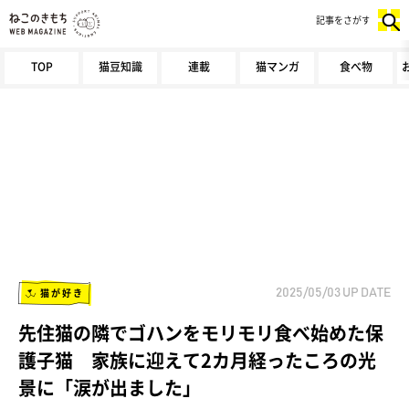
記事をさがす
TOP
猫豆知識
連載
猫マンガ
食べ物
猫が好き
2025/05/03
UP DATE
先住猫の隣でゴハンをモリモリ食べ始めた保
護子猫 家族に迎えて2カ月経ったころの光
景に「涙が出ました」