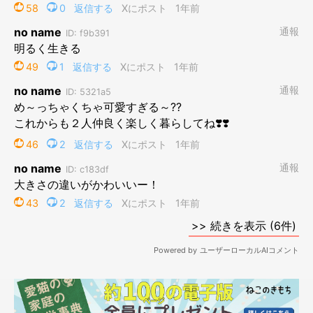
うたが家に来て2ヶ月の頃。どうやってもご飯を食べてくれな
くて悩んでたけど、ハクと並べてあげたらモリモリ食べてくれ
た日の動画。この日は嬉しくて母ちゃん泣いちゃった🥲
pic.twitter.com/RlQQ86UBJr
— ai (@ai_haku1215)
July 22, 2024
保護猫だったうたちゃんは3才に！ どんな
コに成長した？