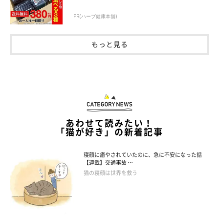
お迎え当時は
「網戸に登る、走りまくる、ハクくんにじゃれつ
PR(ハーブ健康本舗)
く」
などのかなりのやんちゃっぷりを発揮していたといい、穏や
かでのんびり屋なハクくんは困惑している様子だったそう。
もっと見る
あわせて読みたい！
「猫が好き」の新着記事
寝顔に癒やされていたのに、急に不安になった話
【連載】交通事故 …
猫の寝顔は世界を救う