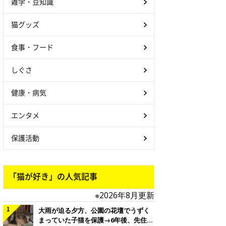
雑学・豆知識
猫グッズ
食事・フード
しぐさ
健康・病気
エンタメ
保護活動
「猫が好き」の人気記事
※2026年8月更新
大雨が迫る夕方、公園の花壇でうずく
まっていた子猫を保護→6年後、先住猫