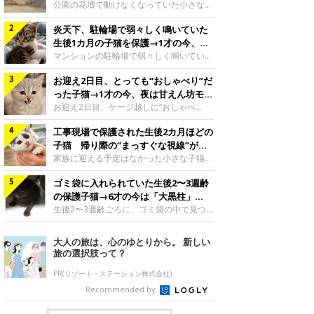
と“姉妹”のような関係に
公園の花壇で動けなくなっていた小さな子
猫。家族に迎えられてから6年、先住猫と
炎天下、駐輪場で弱々しく鳴いていた
の間には深い絆が育まれていました。保護
当時のティダちゃん。
生後1カ月の子猫を保護→1才の今、筋
@muumuu62197189紹介するのは、
肉質でツンデレなコに成長
マンションの駐輪場で弱々しく鳴いてい
X（旧Twitter）ユーザー
た、生後1カ月ほどの子猫。家族に迎えら
@muumuu62197189さんの愛猫・ティダ
お迎え2日目、とっても“おしゃべり”だ
れてから1年、体も行動も大きく成長しま
ちゃん（取材時6才）の成長記録です。こ
した。炎天下の駐輪場で鳴いていた小さな
った子猫→1才の今、夜は甘えん坊モー
ちらは、生後3カ月ごろのティダちゃん。
子猫保護当時のモモちゃん。@Kingponzu
ドになるコに成長！
お迎え2日目、ケージ越しに“おしゃべ
飼い主さんが出会ったのは、夜から大雨に
紹介するのは、X（旧Twitter）ユーザー
り”する姿を見せていた子猫。1才になった
なると予報されていた日の夕方でした。花
@Kingponzuさんの愛猫・モモちゃん（取
工事現場で保護された生後2カ月ほどの
今も見せる愛らしい姿にキュンとします。
壇で動けずにいた子猫保護したばかりのテ
材時1才）の成長記録です。こちらは、モ
お迎え2日目、ケージ越しに何かを伝える
子猫 帰り際の“まっすぐな視線”が忘
ィダちゃん。@muumuu62197189飼い主
モちゃんが生後1カ月ごろに撮影された一
ももちゃん“おしゃべり”なももちゃん。
れられず、家族の一員に
家族に迎える予定はなかった小さな子猫。
さんは、公園の
枚。飼い主さんの自宅マンションの駐輪場
@poocoonyan紹介するのは、Instagram
帰り際に見せた姿が、飼い主さんの心に残
で鳴いていたところを保護された当時の姿
ユーザー@poocoonyanさんの愛猫・もも
ゴミ袋に入れられていた生後2〜3週齢
りました。保護当時の夏目ちゃん。
です。子猫時代のモモちゃん。
ちゃん（取材時1才／マンチカン）です。
@shibainu_rintaro紹介するのは、
の保護子猫→6才の今は「大黒柱」
@Kingponzuその日は気温が35℃を
こちらの動画は、ももちゃんが生後2カ月
Instagramユーザー@shibainu_rintaroさ
に！ 美しい黒猫に成長した姿にグッ
生後2〜3週齢ごろに、ゴミ袋の中で見つか
を過ぎたころ、お迎え2日目に撮影された
んの愛猫・夏目（なつめ）ちゃん（取材時
った小さな命。ミルクから育てられたその
とくる
もの。新しい環境にゆっくり慣れてもらう
3才）。工事現場で親猫とはぐれたとみら
子猫は今、家族に欠かせない存在へと成長
大人の旅は、心のゆとりから。 新しい
ため、当時はケージの中で過ごしていまし
れ、保護された当時は生後2カ月ほどだっ
しました。ゴミ袋の中で見つかった、ミニ
旅の選択肢って？
た。鳴いてアピールするももち
たといいます。新しい飼い主を探すつもり
モグラのような子猫よちよち歩きをしてい
が……保護されてケージに入っている夏目
たころの、生後2〜3週齢ごろのドンちゃ
PR(リゾート・ステーション株式会社)
ちゃん。@shibainu_rintaro夏目ちゃんを
ん。@doddou_1今回紹介するのは、
Recommended by
保護したのは、以前、飼い主さんの愛猫・
X（旧Twitter）ユーザー@doddou_1さん
ちくわく
の愛猫・ドンちゃん（取材時、推定6才／