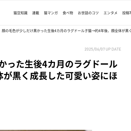
猫豆知識
連載
猫マンガ
食べ物
お世話のコツ
エンタメ
投稿
顔の毛色が少しだけ黒かった生後4カ月のラグドール子猫→約4年後、顔全体が黒
2025/06/07
UP DATE
かった生後4カ月のラグドール
体が黒く成長した可愛い姿にほ