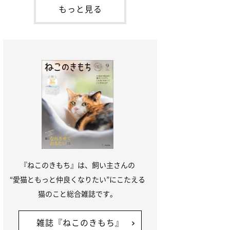
本名：ドミトリー・ドンスコイ）。ドンち
もっと見る
ゃんは、保護猫でした。ドンちゃんが見つ
かったのは、飼い主さんの姉の勤め先の敷
地内でした。ゴミ袋に入れられている
『ねこのきもち』は、飼い主さんの
“愛猫ともっと仲良くなりたい”にこたえる
猫のこと総合雑誌です。
雑誌『ねこのきもち』