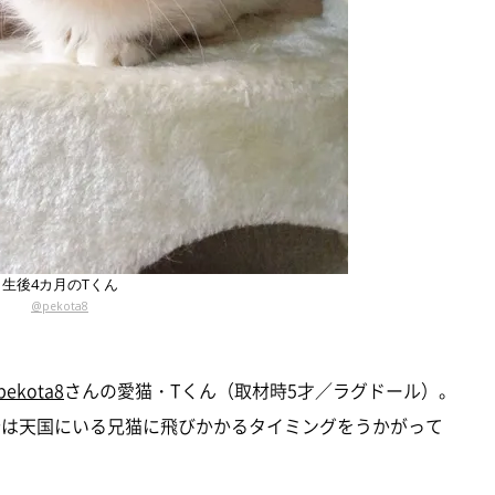
生後4カ月のTくん
@pekota8
pekota8
さんの愛猫・Tくん（取材時5才／ラグドール）。
今は天国にいる兄猫に飛びかかるタイミングをうかがって