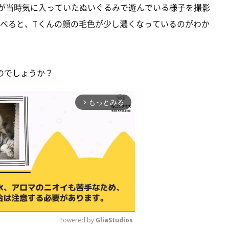
んが当時気に入っていたぬいぐるみで遊んでいる様子を撮影
比べると、Tくんの顔の毛色が少し濃くなっているのがわか
のでしょうか？
もっとみる
arrow_forward_ios
Powered by 
GliaStudios