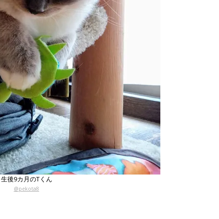
生後9カ月のTくん
@pekota8