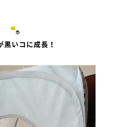
M
u
t
e
が黒いコに成長！