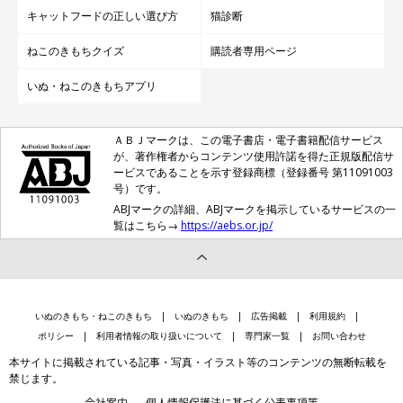
キャットフードの正しい選び方
猫診断
ねこのきもちクイズ
購読者専用ページ
いぬ・ねこのきもちアプリ
ＡＢＪマークは、この電子書店・電子書籍配信サービス
が、著作権者からコンテンツ使用許諾を得た正規版配信サ
ービスであることを示す登録商標（登録番号 第11091003
号）です。
ABJマークの詳細、ABJマークを掲示しているサービスの一
覧はこちら→
https://aebs.or.jp/
いぬのきもち・ねこのきもち
いぬのきもち
広告掲載
利用規約
ポリシー
利用者情報の取り扱いについて
専門家一覧
お問い合わせ
本サイトに掲載されている記事・写真・イラスト等のコンテンツの無断転載を
禁じます。
会社案内
個人情報保護法に基づく公表事項等