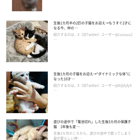
がりな一面もあるそうです。
飼い主さん：
生後1カ月半の2匹の子猫をお迎え→もうすぐ2才に
「チコは食べるのが遅いので、モモとぷくにごはんをとられてし
なる今、仲の …
まいます。すると、空になったお皿を一枚一枚、器用に持ち上
紹介するのは、X（旧Twitter）ユーザー@curumu2
…
げ、もう片方の前足で落ちているカリカリを探すことも……。私
に、『おなか空いた』と目で訴えてくるので、優しいチコにこっ
そりカリカリをあげています」
生後1カ月の子猫をお迎え→“ダイナミックな体”に
飼い主さんによると、チコちゃんには、大事にしている宝物があ
なった10才 …
紹介するのは、X（旧Twitter）ユーザー@AQdyfy9
るのだとか。一体、それはどのようなものなのでしょうか……？
…
飼い主さん：
「『チココレ（チココレクション）』と呼んでいる小さなぬいぐ
遊びの途中で「電池切れ」した生後3カ月の保護子
るみをいくつも持っていて、大切にしています。日中、家族がい
猫 1年後も変 …
ないとき、そのぬいぐるみを運んで私のバックや布団の中に入れ
生後3カ月のころから、遊びの途中で眠ってしまう
姿が愛らしい神 …