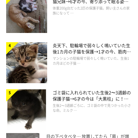
猫兄妹→6才の今、寄り添って眠る姿に
“お兄ちゃん”とは仲良し！ 隠れんぼをする
ほっこり！
体重200g台だった2匹の保護子猫。飼い主さんの家
ことも
族になって …
炎天下、駐輪場で弱々しく鳴いていた生
後1カ月の子猫を保護→1才の今、筋肉質
でツンデレなコに成長
マンションの駐輪場で弱々しく鳴いていた、生後1
カ月ほどの子猫 …
ゴミ袋に入れられていた生後2〜3週齢の
保護子猫→6才の今は「大黒柱」に！
美しい黒猫に成長した姿にグッとくる
生後2〜3週齢ごろに、ゴミ袋の中で見つかった小さ
な命。ミルク …
目の下ベタベタ… 放置してたら「菌」が増