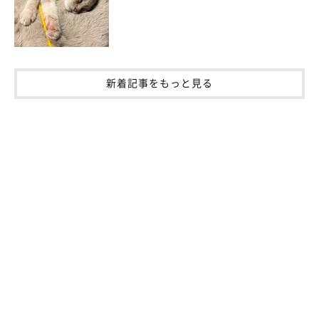
たり、くわえて持ち歩き、一緒に箱の中で眠ったり、玄関に置い
てあるときも。『甘えたい』『さみしい』という気持ちの表れな
のかなと思います」
息子さんにみつからないよう、よく隠れんぼをするというチコち
新着記事をもっと見る
ゃん。上手に隠れたものの、息子さんが近づくと「ニャ〜（嫌
だ〜）」と鳴いてしまうため、すぐにみつかってしまうそうで
す。
飼い主さん：
「チコは、気持ちのわかりやすい女のコだと思います。とてもか
わいらしいです」
写真提供・取材協力／
@neikoneikou
さん／X（旧Twitter）
取材・文／佐東みかん
※この記事は投稿者さまにご了承をいただいたうえで制作してい