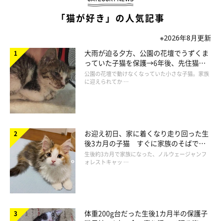
「実は、よく見る光景です。このときも、『またやってるな』と
「猫が好き」の人気記事
微笑ましく思いながら見ていました」
※2026年8月更新
大雨が迫る夕方、公園の花壇でうずくま
っていた子猫を保護→6年後、先住猫
と“姉妹”のような関係に
公園の花壇で動けなくなっていた小さな子猫。家族
に迎えられてか …
お迎え初日、家に着くなり走り回った生
後3カ月の子猫 すぐに家族のそばで落
ち着く姿に「迎えてよかった」
生後約3カ月で家族になった、ノルウェージャンフ
ォレストキャッ …
体重200g台だった生後1カ月半の保護子