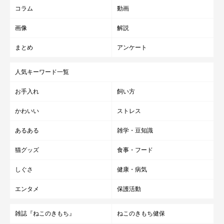
コラム
動画
画像
解説
まとめ
アンケート
人気キーワード一覧
お手入れ
飼い方
かわいい
ストレス
あるある
雑学・豆知識
猫グッズ
食事・フード
しぐさ
健康・病気
エンタメ
保護活動
雑誌『ねこのきもち』
ねこのきもち健保