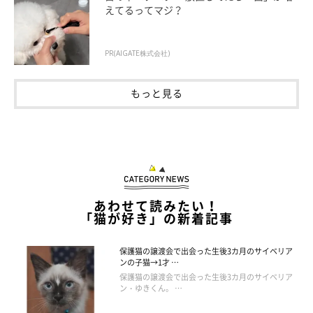
えてるってマジ？
膝の上でくつろぐチコちゃん
PR(AIGATE株式会社)
https://x.com/neikoneikou
もっと見る
気になるのは、このあとの様子。チコちゃんは、どうなったので
しょうか……？
飼い主さん：
「ピーンと体を伸ばしたポーズのまま、しばらくフリーズ。息子
から解放されると、私のところに駆け寄って来て、ぎゅっとしが
あわせて読みたい！
みついていました。何か起こると、必ず、私のところにやって来
「猫が好き」の新着記事
て、抱っこをせがみます」
保護猫の譲渡会で出会った生後3カ月のサイベリア
ンの子猫→1才 …
チコちゃんは、モモちゃんとぷくちゃん、2匹の猫と一緒に暮ら
保護猫の譲渡会で出会った生後3カ月のサイベリア
ン・ゆきくん。 …
しています。性格は、とてもおとなしく穏やか。甘えんぼで、怖