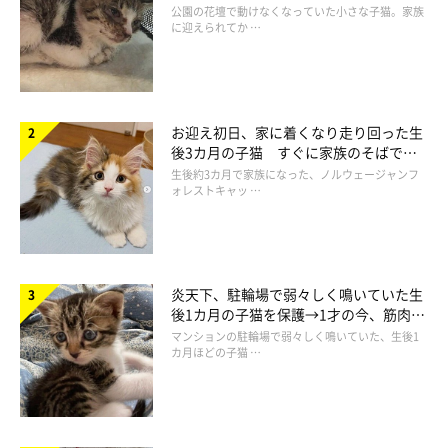
と“姉妹”のような関係に
公園の花壇で動けなくなっていた小さな子猫。家族
に迎えられてか …
飼い主さんによると、抱き合っているような2匹の姿はたまに見
られるのだそう。おもに夜の時間帯だそうですが、2匹は眠くな
ったタイミングで揺り椅子にやってきて、今回のような抱き合う
姿が見られるそうです。
お迎え初日、家に着くなり走り回った生
後3カ月の子猫 すぐに家族のそばで落
ち着く姿に「迎えてよかった」
ただ、今回のような寝落ちはとても珍しかったようで、飼い主さ
生後約3カ月で家族になった、ノルウェージャンフ
ォレストキャッ …
んはこんなエピソードも話しています。
飼い主さん：
「ポポが先に揺り椅子にいるとぺぺは追い返されたり、ちょっか
炎天下、駐輪場で弱々しく鳴いていた生
後1カ月の子猫を保護→1才の今、筋肉質
いを出してケンカになったりするので、
お互いだいぶ眠いか寒い
でツンデレなコに成長
マンションの駐輪場で弱々しく鳴いていた、生後1
ときにハグしていることが多い
です。
カ月ほどの子猫 …
今回のポポは相当眠かったようで、
こんなに明らかな寝落ちは珍
しい
です。ぺぺもこのときはだいぶ眠かった様子で、2匹でくっ