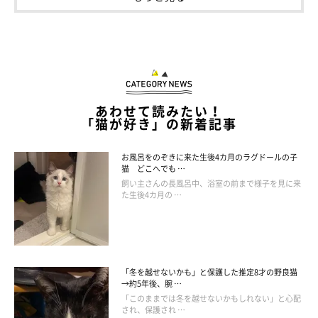
あわせて読みたい！
「猫が好き」の新着記事
仲良し兄妹の2匹は保護猫だった
お風呂をのぞきに来た生後4カ月のラグドールの子
猫 どこへでも …
飼い主さんの長風呂中、浴室の前まで様子を見に来
た生後4カ月の …
「冬を越せないかも」と保護した推定8才の野良猫
→約5年後、腕 …
「このままでは冬を越せないかもしれない」と心配
され、保護され …