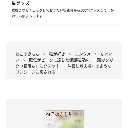
猫グッズ
そんな感じの2匹ですが、
ときには抱き合って毛づくろいする仲
猫好きならチェックしておきたい猫雑貨から100均グッズまで。か
良し
でもありますね」
わいい集まってます
ねこのきもち
猫が好き
エンタメ
かわい
い
眠気がピークに達した保護猫兄妹、「頭ガクガ
ク→寝落ち」にクスッ！ 「仲良し老夫婦」のような
ワンシーンに癒される