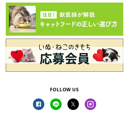
カーテンの後ろに隠れていたペペくん、ポポちゃん
@pepepopocat
ペペくんとポポちゃんと一緒に、楽しい日々を過ごしている飼い
主さん。2匹をお迎えしてから
「毎日がエンターテイメントショ
ーのよう」
だといい、家の中は笑いと元気、癒しで溢れていると
のこと。
FOLLOW US
「可愛い我が子のような存在」
だという2匹へ、飼い主さんはこ
んな思いを語っています。
飼い主さん：
「可愛くて大切な2匹が痛い思いや悲しい思いをしないように、