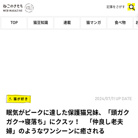
記事をさがす
TOP
猫豆知識
連載
猫マンガ
食べ物
猫が好き
2024/07/11
UP DATE
眠気がピークに達した保護猫兄妹、「頭ガク
ガク→寝落ち」にクスッ！ 「仲良し老夫
婦」のようなワンシーンに癒される