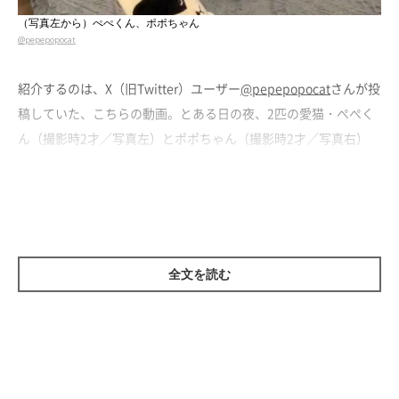
（写真左から）ぺぺくん、ポポちゃん
@pepepopocat
紹介するのは、X（旧Twitter）ユーザー
@pepepopocat
さんが投
稿していた、こちらの動画。とある日の夜、2匹の愛猫・ぺぺく
ん（撮影時2才／写真左）とポポちゃん（撮影時2才／写真右）
が、リビングの揺り椅子で眠たそうにしながら抱き合っていた様
子が映っています。
その姿がおもしろ可愛くて、動画を撮影していたと話す飼い主さ
ん。2匹の仲良しぶりがうかがえる光景に癒されますが、この直
全文を読む
後にさらにキュンとする展開が待っていたようです。