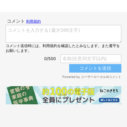
ポポちゃんは相当眠かったのか、頭を
ガクガクッ
と揺らすのでし
た（笑） 可愛い寝落ちの瞬間を目撃した飼い主さんに、当時の
出来事を聞いてみることに。
飼い主さん：
「見た瞬間、
『仲良し老夫婦みたい！』
と。お互い猫背で、何と
なくしょぼんと首が下を向いていて……それぞれがそこはかとな
く老人ちっくなフォルムで寄り添っており、
『ポポおばあちゃん
なの？ ぺぺおじいちゃんなの？』
と、思わず口に出していまし
た（笑）
それと、ポポの頭の上にあごを乗せていたぺぺまでガクガクッて
なっているのも、おもしろかったですね」