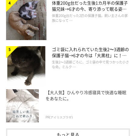
体重200g台だった生後1カ月半の保護子
ついて安心したかったのかなと思います」
猫兄妹→6才の今、寄り添って眠る姿に
ほっこり！
体重200g台だった2匹の保護子猫。飼い主さんの家
族になって …
眠くて頭ガクガクってなっちゃった
#ぺぺとポポ
#猫のいる暮ら
し
pic.twitter.com/DFN6bbJGrV
ゴミ袋に入れられていた生後2〜3週齢の
— ぺぺとポポ (@pepepopocat)
May 26, 2024
保護子猫→6才の今は「大黒柱」に！
美しい黒猫に成長した姿にグッとくる
生後2〜3週齢ごろに、ゴミ袋の中で見つかった小さ
な命。ミルク …
【大人気】ひんやり冷感寝具で快適な睡眠
をあなたに。
PR(アイリスプラザ)
もっと見る