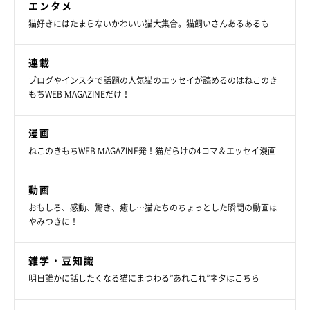
エンタメ
猫好きにはたまらないかわいい猫大集合。猫飼いさんあるあるも
ポポちゃんに抱きつくぺぺくん
@pepepopocat
連載
ブログやインスタで話題の人気猫のエッセイが読めるのはねこのき
兄妹離れることなく、一緒に飼い主さんの家に迎えられたペペく
もちWEB MAGAZINEだけ！
んとポポちゃん。日常では、2匹のこんな姿が見られるそうで
す。
漫画
ねこのきもちWEB MAGAZINE発！猫だらけの4コマ＆エッセイ漫画
飼い主さん：
「ポポはやんちゃな“切り込み隊長”ですが、人に優しく『ぺぺに
動画
だけ厳しいコ』です。行動が猫らしくて比較的わかりやすいで
おもしろ、感動、驚き、癒し…猫たちのちょっとした瞬間の動画は
す。ぺぺは少しビビりですがたまに大胆になる“不思議ちゃ
やみつきに！
ん”で、何を考えているかわからないことが多いです。
雑学・豆知識
明日誰かに話したくなる猫にまつわる”あれこれ”ネタはこちら
ポポのあとをついてきて、何でも真似するぺぺ。ポポと遊びたく
てちょっかいを出し続けるも、毎日シャーシャー怒られるぺぺ。