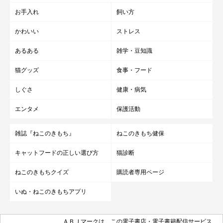
お手入れ
飼い方
かわいい
ストレス
あるある
雑学・豆知識
猫グッズ
食事・フード
しぐさ
健康・病気
エンタメ
保護活動
雑誌『ねこのきもち』
ねこのきもち健保
キャットフードの正しい選び方
猫診断
ねこのきもちクイズ
購読者専用ページ
いぬ・ねこのきもちアプリ
ＡＢＪマークは、この電子書店・電子書籍配信サービス