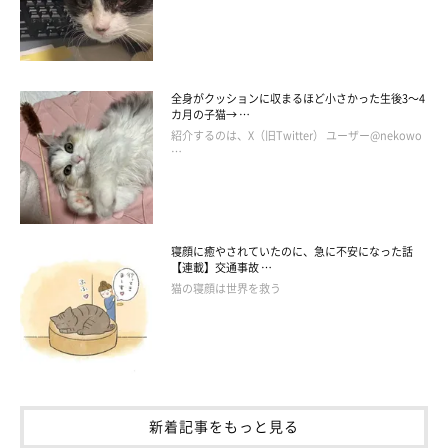
全身がクッションに収まるほど小さかった生後3～4
カ月の子猫→ …
紹介するのは、X（旧Twitter） ユーザー@nekowo
…
お迎え当時のぺぺくん、ポポちゃん
@pepepopocat
寝顔に癒やされていたのに、急に不安になった話
【連載】交通事故 …
微笑ましいやりとりを繰り広げていたぺぺくんとポポちゃんは、
猫の寝顔は世界を救う
元保護猫で実の兄妹猫なのだそう。今からおよそ3年前、飼い主
さんは
「きょうだい猫をお迎えしたい」
と考えていたときに、里
親募集サイトで2匹のことを見つけたのだとか。
その後、飼い主さんは2匹がいた保護団体に連絡をとり、2匹と正
新着記事をもっと見る
式に家族になることができたといいます。