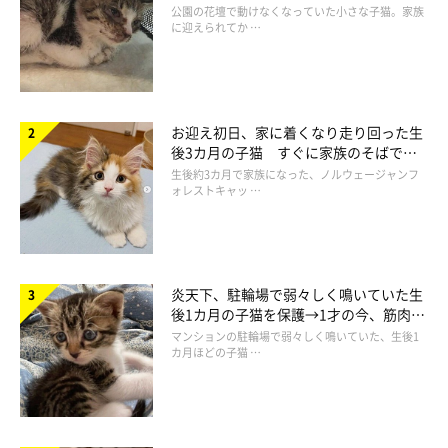
と“姉妹”のような関係に
公園の花壇で動けなくなっていた小さな子猫。家族
に迎えられてか …
お迎え初日、家に着くなり走り回った生
後3カ月の子猫 すぐに家族のそばで落
ち着く姿に「迎えてよかった」
生後約3カ月で家族になった、ノルウェージャンフ
ォレストキャッ …
炎天下、駐輪場で弱々しく鳴いていた生
後1カ月の子猫を保護→1才の今、筋肉質
でツンデレなコに成長
マンションの駐輪場で弱々しく鳴いていた、生後1
カ月ほどの子猫 …