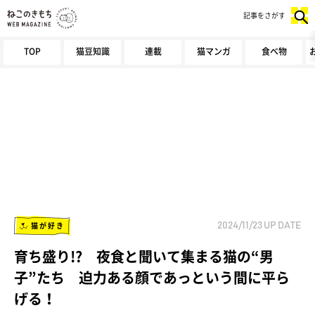
記事をさがす
TOP
猫豆知識
連載
猫マンガ
食べ物
猫が好き
2024/11/23
UP DATE
育ち盛り!? 夜食と聞いて集まる猫の“男
子”たち 迫力ある顔であっという間に平ら
げる！