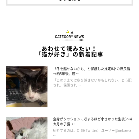
あわせて読みたい！
「猫が好き」の新着記事
「冬を越せないかも」と保護した推定8才の野良猫
→約5年後、腕 …
「このままでは冬を越せないかもしれない」と心配
され、保護され …
全身がクッションに収まるほど小さかった生後3～4
カ月の子猫→ …
紹介するのは、X（旧Twitter） ユーザー@nekowo
…