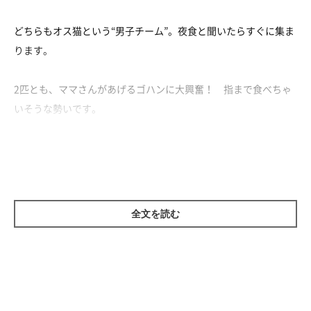
どちらもオス猫という“男子チーム”。夜食と聞いたらすぐに集ま
ります。
2匹とも、ママさんがあげるゴハンに大興奮！ 指まで食べちゃ
いそうな勢いです。
お腹が満たされたら、満足そうに毛づくろいをする2匹でした♪
全文を読む