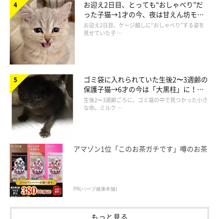
お迎え2日目、とっても“おしゃべり”だ
った子猫→1才の今、夜は甘えん坊モー
ドになるコに成長！
お迎え2日目、ケージ越しに“おしゃべり”する姿を
見せていた子 …
ゴミ袋に入れられていた生後2〜3週齢の
保護子猫→6才の今は「大黒柱」に！
美しい黒猫に成長した姿にグッとくる
生後2〜3週齢ごろに、ゴミ袋の中で見つかった小さ
な命。ミルク …
アマゾン1位「このお茶ガチです」噂のお茶
PR(ハーブ健康本舗)
もっと見る