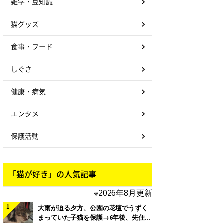
雑学・豆知識
猫グッズ
食事・フード
しぐさ
健康・病気
エンタメ
保護活動
「猫が好き」の人気記事
※2026年8月更新
大雨が迫る夕方、公園の花壇でうずく
まっていた子猫を保護→6年後、先住猫