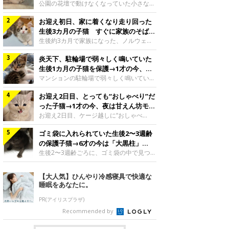
と“姉妹”のような関係に
公園の花壇で動けなくなっていた小さな子
猫。家族に迎えられてから6年、先住猫と
お迎え初日、家に着くなり走り回った
の間には深い絆が育まれていました。保護
当時のティダちゃん。
生後3カ月の子猫 すぐに家族のそばで
@muumuu62197189紹介するのは、
落ち着く姿に「迎えてよかった」
生後約3カ月で家族になった、ノルウェー
X（旧Twitter）ユーザー
ジャンフォレストキャットの子猫。お迎え
@muumuu62197189さんの愛猫・ティダ
炎天下、駐輪場で弱々しく鳴いていた
翌日には、すでに家でくつろぐ様子を見せ
ちゃん（取材時6才）の成長記録です。こ
ていました。お迎え翌日、ベッドでうとう
生後1カ月の子猫を保護→1才の今、筋
ちらは、生後3カ月ごろのティダちゃん。
とするむうちゃんお迎え翌日のむうちゃ
肉質でツンデレなコに成長
マンションの駐輪場で弱々しく鳴いてい
飼い主さんが出会ったのは、夜から大雨に
ん。@umimugi0304紹介するのは、
た、生後1カ月ほどの子猫。家族に迎えら
なると予報されていた日の夕方でした。花
Instagramユーザー@umimugi0304さんの
お迎え2日目、とっても“おしゃべり”だ
れてから1年、体も行動も大きく成長しま
壇で動けずにいた子猫保護したばかりのテ
愛猫・むうちゃん（撮影時、生後約3カ月
した。炎天下の駐輪場で鳴いていた小さな
った子猫→1才の今、夜は甘えん坊モー
ィダちゃん。@muumuu62197189飼い主
／ノルウェージャンフォレストキャッ
子猫保護当時のモモちゃん。@Kingponzu
ドになるコに成長！
お迎え2日目、ケージ越しに“おしゃべ
さんは、公園の
ト）。こちらは、お迎え翌日に撮影された
紹介するのは、X（旧Twitter）ユーザー
り”する姿を見せていた子猫。1才になった
一枚。ゴハンをお腹いっぱい食べたむうち
@Kingponzuさんの愛猫・モモちゃん（取
ゴミ袋に入れられていた生後2〜3週齢
今も見せる愛らしい姿にキュンとします。
ゃんは眠くなり、飼い主さん夫婦のベッド
材時1才）の成長記録です。こちらは、モ
お迎え2日目、ケージ越しに何かを伝える
の保護子猫→6才の今は「大黒柱」
でうとうとし始めたのだとか。飼い主さ
モちゃんが生後1カ月ごろに撮影された一
ももちゃん“おしゃべり”なももちゃん。
に！ 美しい黒猫に成長した姿にグッ
生後2〜3週齢ごろに、ゴミ袋の中で見つか
枚。飼い主さんの自宅マンションの駐輪場
@poocoonyan紹介するのは、Instagram
った小さな命。ミルクから育てられたその
とくる
で鳴いていたところを保護された当時の姿
ユーザー@poocoonyanさんの愛猫・もも
子猫は今、家族に欠かせない存在へと成長
【大人気】ひんやり冷感寝具で快適な
です。子猫時代のモモちゃん。
ちゃん（取材時1才／マンチカン）です。
しました。ゴミ袋の中で見つかった、ミニ
睡眠をあなたに。
@Kingponzuその日は気温が35℃を
こちらの動画は、ももちゃんが生後2カ月
モグラのような子猫よちよち歩きをしてい
を過ぎたころ、お迎え2日目に撮影された
たころの、生後2〜3週齢ごろのドンちゃ
PR(アイリスプラザ)
もの。新しい環境にゆっくり慣れてもらう
ん。@doddou_1今回紹介するのは、
Recommended by
ため、当時はケージの中で過ごしていまし
X（旧Twitter）ユーザー@doddou_1さん
た。鳴いてアピールするももち
の愛猫・ドンちゃん（取材時、推定6才／