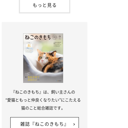
本名：ドミトリー・ドンスコイ）。ドンち
もっと見る
ゃんは、保護猫でした。ドンちゃんが見つ
かったのは、飼い主さんの姉の勤め先の敷
地内でした。ゴミ袋に入れられている
『ねこのきもち』は、飼い主さんの
“愛猫ともっと仲良くなりたい”にこたえる
猫のこと総合雑誌です。
雑誌『ねこのきもち』