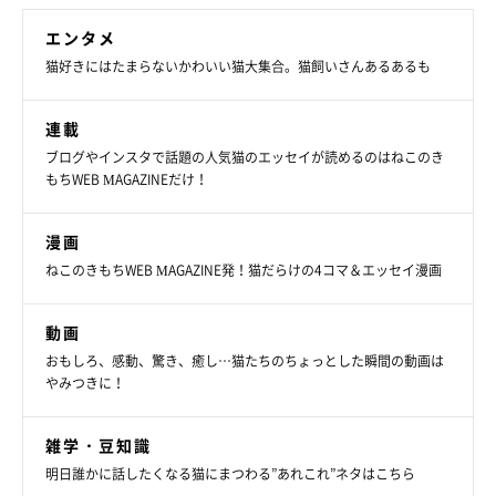
あと思います（笑）」
エンタメ
猫好きにはたまらないかわいい猫大集合。猫飼いさんあるあるも
連載
ブログやインスタで話題の人気猫のエッセイが読めるのはねこのき
もちWEB MAGAZINEだけ！
漫画
ねこのきもちWEB MAGAZINE発！猫だらけの4コマ＆エッセイ漫画
動画
おもしろ、感動、驚き、癒し…猫たちのちょっとした瞬間の動画は
やみつきに！
雑学・豆知識
飼い主さんにしか見せないしぐさも
明日誰かに話したくなる猫にまつわる”あれこれ”ネタはこちら