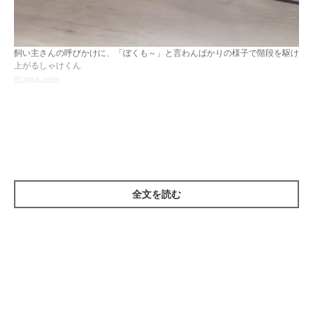
飼い主さんの呼びかけに、「ぼくも～」と言わんばかりの様子で階段を駆け
上がるしゃけくん
＠ragga_syake
階段を駆け上がっているのは、Instagramユーザー
＠
ragga_syake
さんの愛猫でラガマフィンのしゃけくん（取材時生
後4カ月）です。
全文を読む
飼い主さんが寝室へ向かう途中、
2階から「しゃけ～寝るよ～」
と声をかける
と、一直線に階段を駆け上がってきたのだとか。
飼い主さんの呼びかけに反応し、階段を駆け