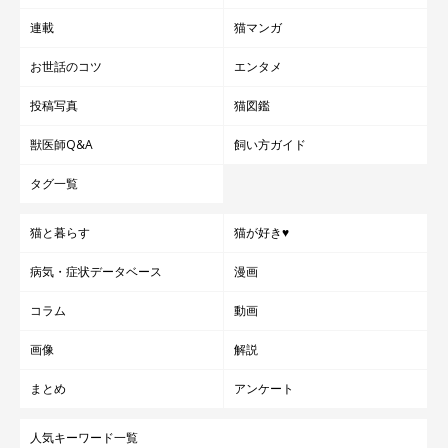
けくんをお迎えした当初の写真と現在の姿を見比べて、その成長
連載
猫マンガ
の早さに驚いてしまうといいます。
お世話のコツ
エンタメ
飼い主さん：
投稿写真
猫図鑑
「しゃけを迎えて生活の質が格段に上がりました。たくさんの癒
獣医師Q&A
飼い方ガイド
やしと幸せをくれるしゃけに感謝です」
タグ一覧
猫と暮らす
猫が好き♥
病気・症状データベース
漫画
コラム
動画
画像
解説
まとめ
アンケート
人気キーワード一覧