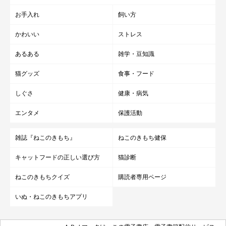
お手入れ
飼い方
かわいい
ストレス
眠そうな表情で“ヘソ天”するしゃけくん（飼い主さん提供）
写真提供／＠ragga_syake
あるある
雑学・豆知識
猫グッズ
食事・フード
しゃけくんと飼い主さんの幸せな暮らしが末永く続きますよう
に。
しぐさ
健康・病気
エンタメ
保護活動
写真提供・取材協力／
＠ragga_syake
さん／Instagram
取材・文／長谷部サチ
雑誌『ねこのきもち』
ねこのきもち健保
※この記事は投稿者さまに取材し、了承の上制作したものです。
キャットフードの正しい選び方
猫診断
2024年5月時点の情報であり、現在と異なる場合があります。
ねこのきもちクイズ
購読者専用ページ
いぬ・ねこのきもちアプリ