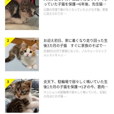
っていた子猫を保護→6年後、先住猫
と“姉妹”のような関係に
公園の花壇で動けなくなっていた小さな子猫。家族
に迎えられてか …
別の日 飼い主さんに甘えるしゃけくん
＠ragga_syake
最近では、寝室へ向かう際に飼い主さんが階段を上っていると、
お迎え初日、家に着くなり走り回った生
後3カ月の子猫 すぐに家族のそばで落
しゃけくんは追いかけてくるようになったのだとか。
ち着く姿に「迎えてよかった」
生後約3カ月で家族になった、ノルウェージャンフ
ォレストキャッ …
飼い主さん：
「今では追い越されてしまいます（笑）しゃけは階段を駆け上が
るとそのまま寝室に入り、飼い主夫婦の枕の間にすっぽりと収ま
炎天下、駐輪場で弱々しく鳴いていた生
って、グルグルとのどを鳴らしたり、ふみふみ・ちゅぱちゅぱし
後1カ月の子猫を保護→1才の今、筋肉質
たりするのですが、そんな愛しいしゃけをなでながら、みんなで
でツンデレなコに成長
マンションの駐輪場で弱々しく鳴いていた、生後1
寝落ちするのがとても幸せなんです」
カ月ほどの子猫 …