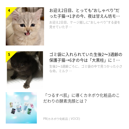
お迎え2日目、とっても“おしゃべり”だ
った子猫→1才の今、夜は甘えん坊モー
ドになるコに成長！
お迎え2日目、ケージ越しに“おしゃべり”する姿を
見せていた子 …
ゴミ袋に入れられていた生後2〜3週齢の
保護子猫→6才の今は「大黒柱」に！
美しい黒猫に成長した姿にグッとくる
生後2〜3週齢ごろに、ゴミ袋の中で見つかった小さ
この投稿をInstagramで見る
な命。ミルク …
「つるすべ肌」に導くカネボウ化粧品のこ
だわりの酵素洗顔とは？
PR(カネボウ化粧品｜VOCE)