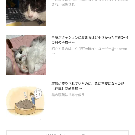
人のことが大好きなしゃけくん
され、保護され …
全身がクッションに収まるほど小さかった生後3～4
カ月の子猫→ …
紹介するのは、X（旧Twitter） ユーザー@nekowo
…
寝顔に癒やされていたのに、急に不安になった話
【連載】交通事故 …
猫の寝顔は世界を救う