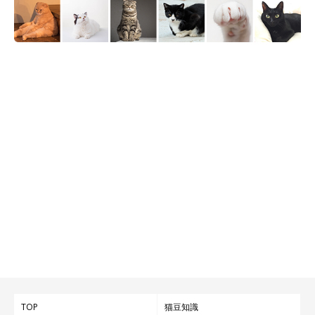
“えあぺろ”するしゃけくん（飼い主さん提供）
写真提供／＠ragga_syake
TOP
猫豆知識
もうすぐ生後5カ月になる
というしゃけくん。飼い主さんはしゃ