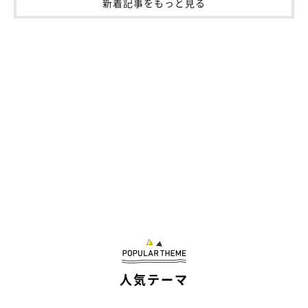
新着記事をもっと見る
チャームポイントは長い“耳毛”だというしゃけくん
＠ragga_syake
飼い主さんの「寝るよ～」という呼びかけに反応していたしゃけ
くん。ふだんはどのように過ごしているのでしょうか。
飼い主さん：
「しゃけは名前を呼ぶと必ず返事をして近寄ってきます。基本的
に、飼い主の足元かひざの上にいることが多く、いつも飼い主が
視界に入る距離にいるようです。また、『本当に猫なの？』と思
人気テーマ
うほど人が大好きで、お客さんが来ても隠れることなく、自ら近
寄って遊んでアピールをしています。感情がわかりやすい猫だな