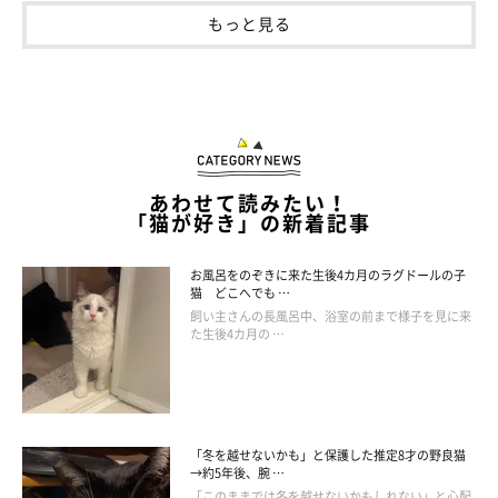
もっと見る
しゃけᗦ↞◃(@ragga_syake)がシェアした投稿
あわせて読みたい！
「猫が好き」の新着記事
お風呂をのぞきに来た生後4カ月のラグドールの子
猫 どこへでも …
飼い主さんの長風呂中、浴室の前まで様子を見に来
た生後4カ月の …
「冬を越せないかも」と保護した推定8才の野良猫
→約5年後、腕 …
「このままでは冬を越せないかもしれない」と心配