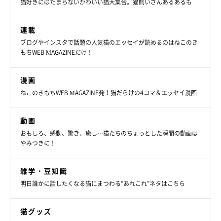
猫好きにはたまらないかわいい猫大集合。猫飼いさんあるあるも
連載
ブログやインスタで話題の人気猫のエッセイが読めるのはねこのき
もちWEB MAGAZINEだけ！
漫画
ねこのきもちWEB MAGAZINE発！猫だらけの4コマ＆エッセイ漫画
なんとも物憂げで気になる横座り❤
動画
猫がよくするポーズではないので、パッと目に留まります。
おもしろ、感動、驚き、癒し…猫たちのちょっとした瞬間の動画は
やみつきに！
毛色のクリーム色とイスの緑色も見事にマッチしていて、まるで
絵画のような仕上がりなのはもちろん、
雑学・豆知識
「悩みを聞いてくれそう、懐の深さを感じる」「姐さん！ って
明日誰かに話したくなる猫にまつわる”あれこれ”ネタはこちら
感じ」といった声もあり、
想像を掻き立ててくれるところも魅力の１枚といえそうです。
猫グッズ