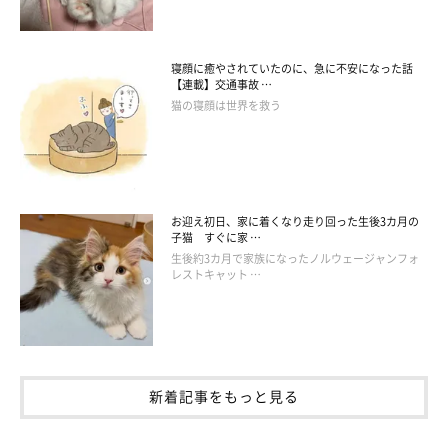
だとしたらＯＫですね！
寝顔に癒やされていたのに、急に不安になった話
【連載】交通事故 …
猫の寝顔は世界を救う
お迎え初日、家に着くなり走り回った生後3カ月の
子猫 すぐに家 …
生後約3カ月で家族になったノルウェージャンフォ
レストキャット …
新着記事をもっと見る
３．セクシーキュート❤