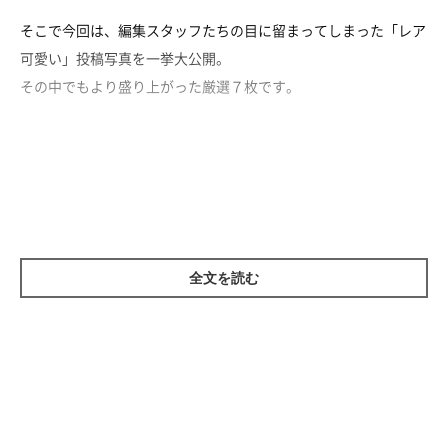
そこで今回は、編集スタッフたちの目に留まってしまった「レア
可愛い」投稿写真を一挙大公開。
その中でもより盛り上がった厳選７枚です。
１．チャーミングすぎる表情
編集室に寄せられた「レア可愛い」写真のうち、「チャーミング
全文を読む
すぎる表情」が理由で編集スタッフたちの心を掴んで離さなかっ
た写真を２枚ご紹介します。
ではさっそくご覧ください！