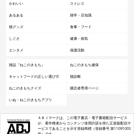
かわいい
ストレス
あるある
雑学・豆知識
猫グッズ
食事・フード
しぐさ
健康・病気
エンタメ
保護活動
雑誌『ねこのきもち』
ねこのきもち健保
キャットフードの正しい選び方
猫診断
ねこのきもちクイズ
購読者専用ページ
いぬ・ねこのきもちアプリ
ＡＢＪマークは、この電子書店・電子書籍配信サービス
が、著作権者からコンテンツ使用許諾を得た正規版配信サ
ービスであることを示す登録商標（登録番号 第11091003
号）です。