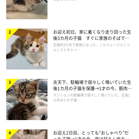
２．よくわからないほどに脱力
お次は、これまで紹介してきた「全力」猫とは真逆の、「脱力」
猫たちです。
お迎え初日、家に着くなり走り回った生
不思議なほどに「脱力」している猫たちをご紹介！
後3カ月の子猫 すぐに家族のそばで落
ち着く姿に「迎えてよかった」
生後約3カ月で家族になった、ノルウェージャンフ
ォレストキャッ …
炎天下、駐輪場で弱々しく鳴いていた生
後1カ月の子猫を保護→1才の今、筋肉質
でツンデレなコに成長
マンションの駐輪場で弱々しく鳴いていた、生後1
カ月ほどの子猫 …
お迎え2日目、とっても“おしゃべり”だ
った子猫→1才の今、夜は甘えん坊モー