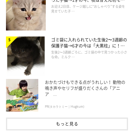
ドになるコに成長！
お迎え2日目、ケージ越しに“おしゃべり”する姿を
見せていた子 …
ゴミ袋に入れられていた生後2〜3週齢の
保護子猫→6才の今は「大黒柱」に！
美しい黒猫に成長した姿にグッとくる
生後2〜3週齢ごろに、ゴミ袋の中で見つかった小さ
ケージの柵にお顔が食い込んでるよ～。せっかくのお顔が～。
な命。ミルク …
「ほっぺのところが！！！」「体が見えないのが余計にイイ！」
などの声が寄せられています。
おかたづけもできる点がうれしい！ 動物の
鳴き声やセリフが盛りだくさんの「アニ
ア ...
はい、もう１枚！
PR(タカラトミー｜Hugkum)
もっと見る