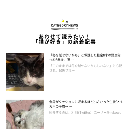
あわせて読みたい！
「猫が好き」の新着記事
「冬を越せないかも」と保護した推定8才の野良猫
→約5年後、腕 …
「このままでは冬を越せないかもしれない」と心配
され、保護され …
全身がクッションに収まるほど小さかった生後3～4
カ月の子猫→ …
こちらはソファに食い込むようにＺＺＺＺＺ……。
紹介するのは、X（旧Twitter） ユーザー@nekowo
安定感があるのかないのか、よくわからないけど脱力！
…
動物行動学では「熟睡は安心できている証」らしいです。