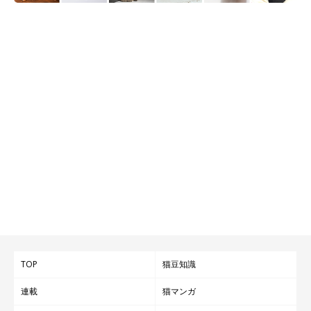
夏ならではの「レア可愛い」写真でした！
いかがでしたでしょうか？
編集スタッフをアッと驚かせる猫の「レア可愛い」写真、引き続
きお寄せください。
楽しみにお待ちしています！
文／Ｍａｒｇｏｔ
※写真はスマホアプリ「まいにちのいぬ・ねこのきもち」で投稿
されたものです。
※記事と一部写真に関連性はありませんので予めご了承くださ
い。
TOP
猫豆知識
連載
猫マンガ