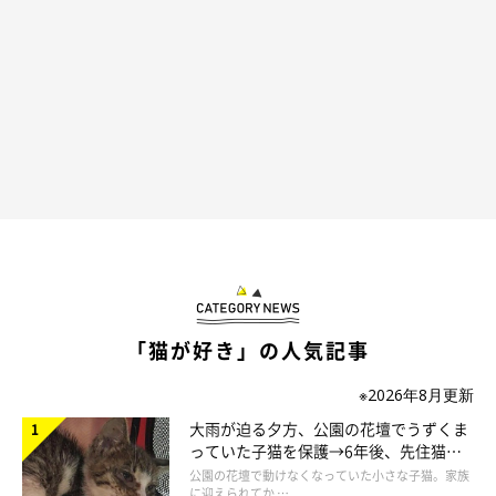
表情もチャーミングながら、猫の「全力」な姿に心打たれ、愛お
しいと思えるのかもしれません。
「猫が好き」の人気記事
※2026年8月更新
大雨が迫る夕方、公園の花壇でうずくま
っていた子猫を保護→6年後、先住猫
と“姉妹”のような関係に
公園の花壇で動けなくなっていた小さな子猫。家族
に迎えられてか …