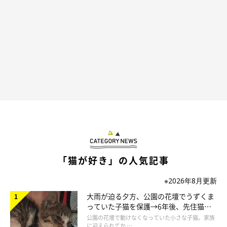
またあるときは……
「猫が好き」の人気記事
※2026年8月更新
大雨が迫る夕方、公園の花壇でうずくま
っていた子猫を保護→6年後、先住猫
と“姉妹”のような関係に
公園の花壇で動けなくなっていた小さな子猫。家族
に迎えられてか …