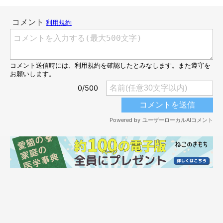
＠pandakomachi
すっぽりっヾ(ΦωΦ)/☆