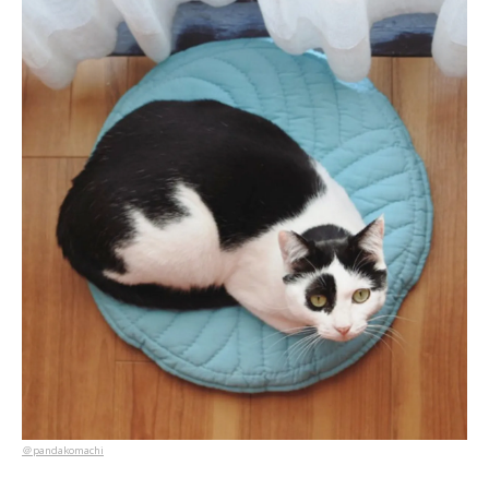
＠pandakomachi