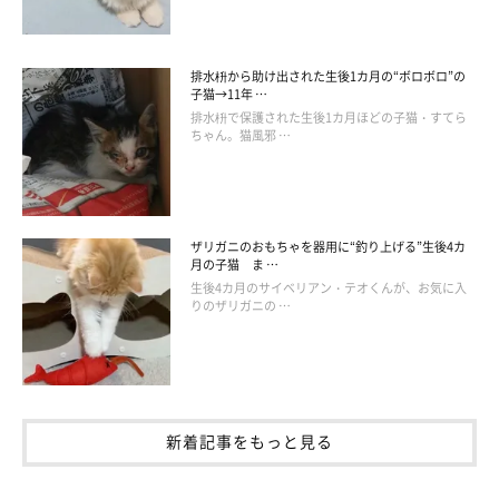
もその姿に注目したいですねっ♡
排水枡から助け出された生後1カ月の“ボロボロ”の
子猫→11年 …
排水枡で保護された生後1カ月ほどの子猫・すてら
参照／Instagram（
＠pandakomachi
）
ちゃん。猫風邪 …
文／雨宮カイ
ザリガニのおもちゃを器用に“釣り上げる”生後4カ
月の子猫 ま …
生後4カ月のサイベリアン・テオくんが、お気に入
りのザリガニの …
新着記事をもっと見る