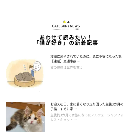
あわせて読みたい！
「猫が好き」の新着記事
寝顔に癒やされていたのに、急に不安になった話
【連載】交通事故 …
猫の寝顔は世界を救う
＠pandakomachi
お迎え初日、家に着くなり走り回った生後3カ月の
子猫 すぐに家 …
「ふつうに入るだけじゃ、つまらないもんにゃ！」
生後約3カ月で家族になったノルウェージャンフォ
レストキャット …
アグレッシブに挑み続ける、かわいいパンきゅん(・∀・) 今後