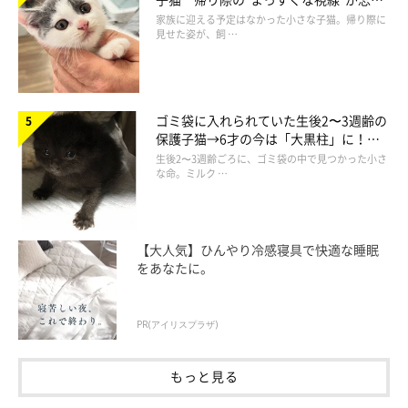
られず、家族の一員に
家族に迎える予定はなかった小さな子猫。帰り際に
見せた姿が、飼 …
ゴミ袋に入れられていた生後2〜3週齢の
保護子猫→6才の今は「大黒柱」に！
＠pandakomachi
美しい黒猫に成長した姿にグッとくる
生後2〜3週齢ごろに、ゴミ袋の中で見つかった小さ
な命。ミルク …
うにゃ〜〜〜！(ﾉФωФ)ﾉ
【大人気】ひんやり冷感寝具で快適な睡眠
をあなたに。
前が見えないまま、ズルズルと袋を押していきます！
PR(アイリスプラザ)
もっと見る