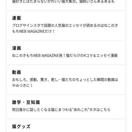
猫好きにはたまらないかわいい猫大集合。猫飼いさんあるあるも
連載
ブログやインスタで話題の人気猫のエッセイが読めるのはねこのき
もちWEB MAGAZINEだけ！
漫画
ねこのきもちWEB MAGAZINE発！猫だらけの4コマ＆エッセイ漫画
動画
おもしろ、感動、驚き、癒し…猫たちのちょっとした瞬間の動画は
やみつきに！
雑学・豆知識
明日誰かに話したくなる猫にまつわる”あれこれ”ネタはこちら
猫グッズ