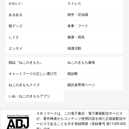
かわいい
ストレス
あるある
雑学・豆知識
猫グッズ
食事・フード
しぐさ
健康・病気
エンタメ
保護活動
雑誌『ねこのきもち』
ねこのきもち健保
キャットフードの正しい選び方
猫診断
ねこのきもちクイズ
購読者専用ページ
いぬ・ねこのきもちアプリ
ＡＢＪマークは、この電子書店・電子書籍配信サービス
が、著作権者からコンテンツ使用許諾を得た正規版配信サ
ービスであることを示す登録商標（登録番号 第11091003
号）です。