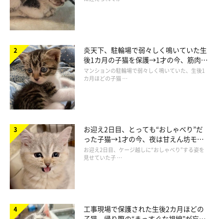
＠pandakomachi
炎天下、駐輪場で弱々しく鳴いていた生
後1カ月の子猫を保護→1才の今、筋肉質
でツンデレなコに成長
袋の中に頭をつっ込むパンきゅん。
マンションの駐輪場で弱々しく鳴いていた、生後1
カ月ほどの子猫 …
お迎え2日目、とっても“おしゃべり”だ
った子猫→1才の今、夜は甘えん坊モー
ドになるコに成長！
お迎え2日目、ケージ越しに“おしゃべり”する姿を
見せていた子 …
工事現場で保護された生後2カ月ほどの
子猫 帰り際の“まっすぐな視線”が忘れ