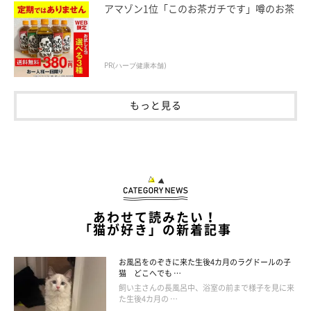
アマゾン1位「このお茶ガチです」噂のお茶
PR(ハーブ健康本舗)
もっと見る
あわせて読みたい！
「猫が好き」の新着記事
お風呂をのぞきに来た生後4カ月のラグドールの子
猫 どこへでも …
飼い主さんの長風呂中、浴室の前まで様子を見に来
た生後4カ月の …