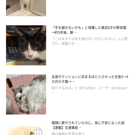
「冬を越せないかも」と保護した推定8才の野良猫
→約5年後、腕 …
「このままでは冬を越せないかもしれない」と心配
され、保護され …
全身がクッションに収まるほど小さかった生後3～4
カ月の子猫→ …
紹介するのは、X（旧Twitter） ユーザー@nekowo
…
寝顔に癒やされていたのに、急に不安になった話
【連載】交通事故 …
猫の寝顔は世界を救う