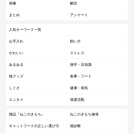
画像
解説
まとめ
アンケート
人気キーワード一覧
お手入れ
飼い方
かわいい
ストレス
あるある
雑学・豆知識
猫グッズ
食事・フード
しぐさ
健康・病気
エンタメ
保護活動
雑誌『ねこのきもち』
ねこのきもち健保
キャットフードの正しい選び方
猫診断