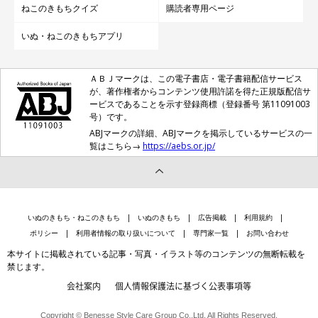
ねこのきもちクイズ
購読者専用ページ
いぬ・ねこのきもちアプリ
ＡＢＪマークは、この電子書店・電子書籍配信サービス
が、著作権者からコンテンツ使用許諾を得た正規版配信サ
ービスであることを示す登録商標（登録番号 第11091003
号）です。
ABJマークの詳細、ABJマークを掲示しているサービスの一
覧はこちら→
https://aebs.or.jp/
いぬのきもち・ねこのきもち
いぬのきもち
広告掲載
利用規約
ポリシー
利用者情報の取り扱いについて
専門家一覧
お問い合わせ
本サイトに掲載されている記事・写真・イラスト等のコンテンツの無断転載を
禁じます。
会社案内
個人情報保護法に基づく公表事項等
Copyright © Benesse Style Care Group Co.,Ltd. All Rights Reserved.