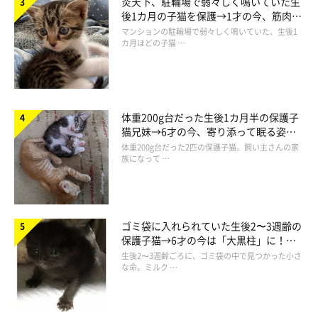
炎天下、駐輪場で弱々しく鳴いていた生
後1カ月の子猫を保護→1才の今、筋肉質
でツンデレなコに成長
マンションの駐輪場で弱々しく鳴いていた、生後1
カ月ほどの子猫 …
体重200g台だった生後1カ月半の保護子
猫兄妹→6才の今、寄り添って眠る姿に
ほっこり！
体重200g台だった2匹の保護子猫。飼い主さんの家
族になって …
ゴミ袋に入れられていた生後2〜3週齢の
保護子猫→6才の今は「大黒柱」に！
美しい黒猫に成長した姿にグッとくる
生後2〜3週齢ごろに、ゴミ袋の中で見つかった小さ
な命。ミルク …