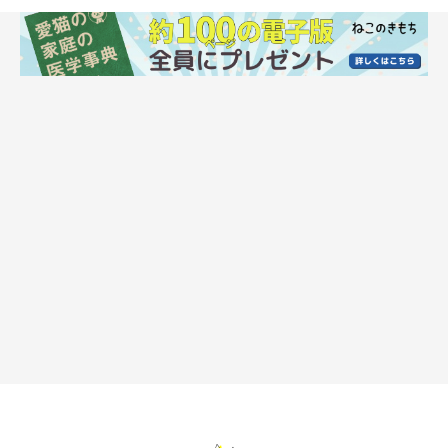
instagramアカウント
https://www.instagram.com/kemamire15/
ホームページ
https://www.creema.jp/c/kemamire15
X（旧Twitter）アカウント