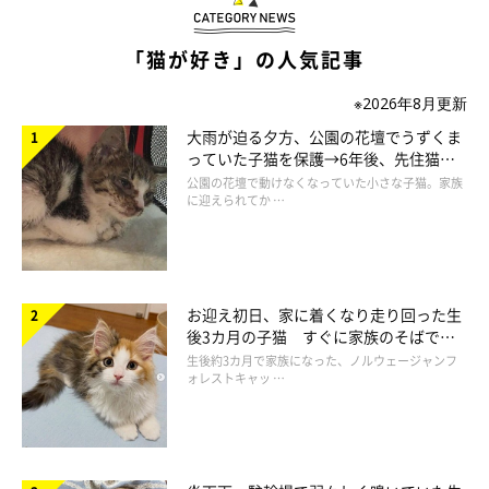
https://x.com/monatanu15
「猫が好き」の人気記事
※2026年8月更新
大雨が迫る夕方、公園の花壇でうずくま
っていた子猫を保護→6年後、先住猫
と“姉妹”のような関係に
公園の花壇で動けなくなっていた小さな子猫。家族
に迎えられてか …
お迎え初日、家に着くなり走り回った生
後3カ月の子猫 すぐに家族のそばで落
ち着く姿に「迎えてよかった」
生後約3カ月で家族になった、ノルウェージャンフ
ォレストキャッ …