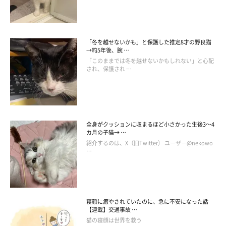
「冬を越せないかも」と保護した推定8才の野良猫
→約5年後、腕 …
「このままでは冬を越せないかもしれない」と心配
され、保護され …
全身がクッションに収まるほど小さかった生後3～4
カ月の子猫→ …
紹介するのは、X（旧Twitter） ユーザー@nekowo
…
寝顔に癒やされていたのに、急に不安になった話
【連載】交通事故 …
猫の寝顔は世界を救う