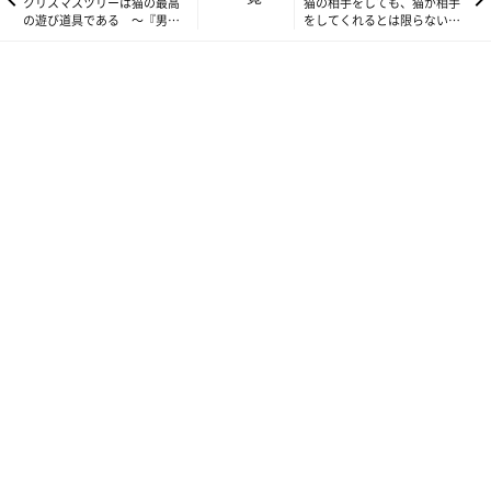
クリスマスツリーは猫の最高
猫の相手をしても、猫が相手
の遊び道具である ～『男の
をしてくれるとは限らない
猫道』vol.41 ～
～『男の猫道』vol.43～