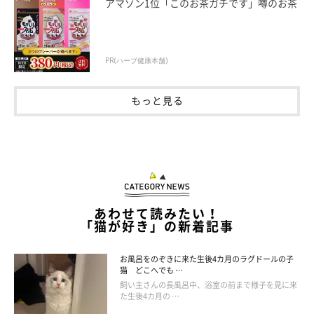
アマゾン1位「このお茶ガチです」噂のお茶
PR(ハーブ健康本舗)
もっと見る
あわせて読みたい！
「猫が好き」の新着記事
お風呂をのぞきに来た生後4カ月のラグドールの子
猫 どこへでも …
飼い主さんの長風呂中、浴室の前まで様子を見に来
た生後4カ月の …