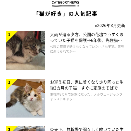
https://www.chiharunikaido.com/
「猫が好き」の人気記事
※2026年8月更新
大雨が迫る夕方、公園の花壇でうずくま
っていた子猫を保護→6年後、先住猫
と“姉妹”のような関係に
公園の花壇で動けなくなっていた小さな子猫。家族
に迎えられてか …
お迎え初日、家に着くなり走り回った生
後3カ月の子猫 すぐに家族のそばで落
ち着く姿に「迎えてよかった」
生後約3カ月で家族になった、ノルウェージャンフ
ォレストキャッ …
炎天下、駐輪場で弱々しく鳴いていた生