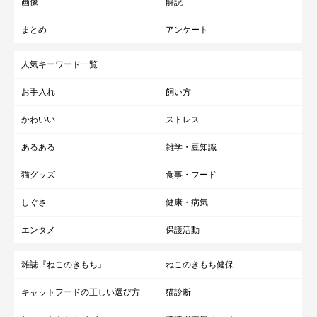
画像
解説
まとめ
アンケート
人気キーワード一覧
お手入れ
飼い方
かわいい
ストレス
あるある
雑学・豆知識
猫グッズ
食事・フード
しぐさ
健康・病気
エンタメ
保護活動
雑誌『ねこのきもち』
ねこのきもち健保
キャットフードの正しい選び方
猫診断