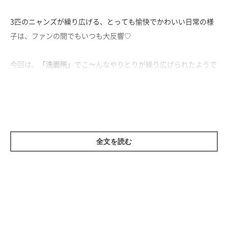
3匹のニャンズが繰り広げる、とっても愉快でかわいい日常の様
子は、ファンの間でもいつも大反響♡
今回は、
「洗面所」
でこ〜んなやりとりが繰り広げられたようで
す(o・ω・o)↓↓
全文を読む