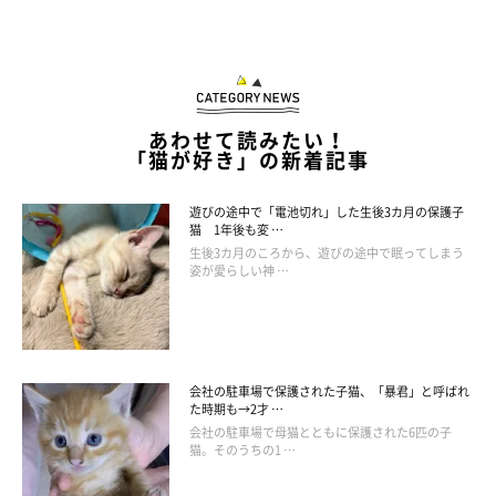
鏡を
じ〜っ
と見つめて……
あわせて読みたい！
「猫が好き」の新着記事
遊びの途中で「電池切れ」した生後3カ月の保護子
猫 1年後も変 …
生後3カ月のころから、遊びの途中で眠ってしまう
姿が愛らしい神 …
会社の駐車場で保護された子猫、「暴君」と呼ばれ
た時期も→2才 …
会社の駐車場で母猫とともに保護された6匹の子
猫。そのうちの1 …