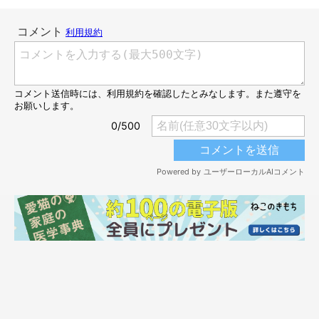
＠hmrr2418