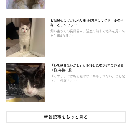
お風呂をのぞきに来た生後4カ月のラグドールの子
猫 どこへでも …
＠hmrr2418
飼い主さんの長風呂中、浴室の前まで様子を見に来
た生後4カ月の …
「鏡の中に、にゃんかいるよ！」
「冬を越せないかも」と保護した推定8才の野良猫
→約5年後、腕 …
「このままでは冬を越せないかもしれない」と心配
され、保護され …
新着記事をもっと見る