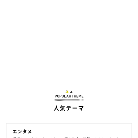
＠hmrr2418
「ねえねえ〜！」
と、とっても不思議そうにするコハダちゃん♡
人気テーマ
飼い主さんは準備をするのを忘れて、ニャンズのかわいいやりと
エンタメ