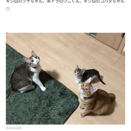
キジ白のツナちゃん、茶トラのウニくん、キジ白のコハダちゃん
♡
＠hmrr2418