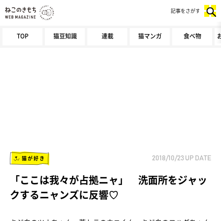
記事をさがす
TOP
猫豆知識
連載
猫マンガ
食べ物
猫が好き
2018/10/23
UP DATE
「ここは我々が占拠ニャ」 洗面所をジャッ
クするニャンズに反響♡