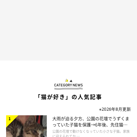
飼い主さんのことは、まったくお構いなし！ どく気配もなく、
洗面所をジャックするニャンズ！（笑）
どうやら、水回りが好きみたいなんです(ﾟ∀ﾟ)
「猫が好き」の人気記事
※2026年8月更新
大雨が迫る夕方、公園の花壇でうずくま
っていた子猫を保護→6年後、先住猫
と“姉妹”のような関係に
公園の花壇で動けなくなっていた小さな子猫。家族
に迎えられてか …