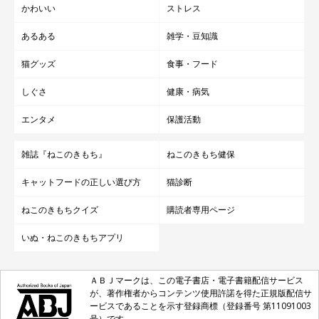
かわいい
ストレス
あるある
雑学・豆知識
猫グッズ
食事・フード
しぐさ
健康・病気
エンタメ
保護活動
雑誌『ねこのきもち』
ねこのきもち健保
キャットフードの正しい選び方
猫診断
ねこのきもちクイズ
購読者専用ページ
いぬ・ねこのきもちアプリ
ＡＢＪマークは、この電子書店・電子書籍配信サービス
が、著作権者からコンテンツ使用許諾を得た正規版配信サ
ービスであることを示す登録商標（登録番号 第11091003
号）です。