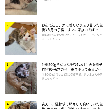
お迎え初日、家に着くなり走り回った生
後3カ月の子猫 すぐに家族のそばで落
ち着く姿に「迎えてよかった」
生後約3カ月で家族になった、ノルウェージャンフ
ォレストキャッ …
＠hmrr2418
「ここは我々が占拠にゃ(ΦωΦ)ﾌﾌﾌ…」
体重200g台だった生後1カ月半の保護子
猫兄妹→6才の今、寄り添って眠る姿に
洗面所がどうも気に入ってしまったご様子！ そんなツナちゃん
ほっこり！
体重200g台だった2匹の保護子猫。飼い主さんの家
族になって …
とウニくんの様子を見て……
炎天下、駐輪場で弱々しく鳴いていた生
後1カ月の子猫を保護→1才の今、筋肉質