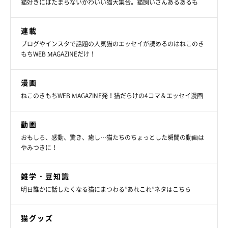
りに、ついつい見入ってしまったよう(*´ω｀*)
猫好きにはたまらないかわいい猫大集合。猫飼いさんあるあるも
連載
インスタユーザーさんたちからも反響のあるワンシーンでした♡
ブログやインスタで話題の人気猫のエッセイが読めるのはねこのき
もちWEB MAGAZINEだけ！
★Instagram、Twitterで「#ねこのきもち」「#ねこのきもち部」
漫画
でご投稿いただいた素敵な写真・動画を紹介しています。
ねこのきもちWEB MAGAZINE発！猫だらけの4コマ＆エッセイ漫画
参照／Instagram（
＠hmrr2418
）
動画
文／雨宮カイ
おもしろ、感動、驚き、癒し…猫たちのちょっとした瞬間の動画は
やみつきに！
雑学・豆知識
明日誰かに話したくなる猫にまつわる”あれこれ”ネタはこちら
猫グッズ