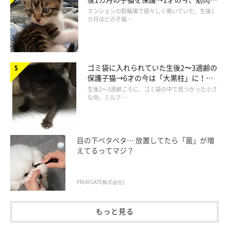
でツンデレなコに成長
マンションの駐輪場で弱々しく鳴いていた、生後1
カ月ほどの子猫 …
ゴミ袋に入れられていた生後2〜3週齢の
保護子猫→6才の今は「大黒柱」に！
美しい黒猫に成長した姿にグッとくる
生後2〜3週齢ごろに、ゴミ袋の中で見つかった小さ
な命。ミルク …
目の下ベタベタ… 放置してたら「菌」が増
えてるってマジ？
PR(AIGATE株式会社)
＠hmrr2418
もっと見る
末っ子のコハダちゃんも、登場〜( ´ ▽ ` )♪