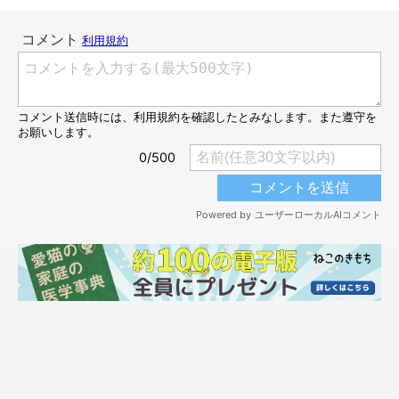
＠shinnosuke0710
「やめろにゃーヾ(ΦωΦ)/」
銀二ちゃん、お兄ちゃんに遊んでもらっていいね〜♡
すると……