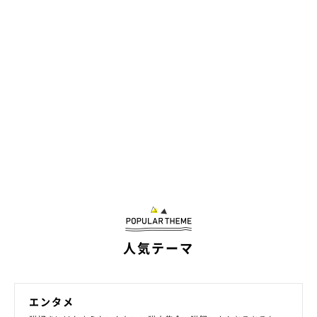
＠shinnosuke0710
「おやすみにゃさい……♡」
人気テーマ
エンタメ
View this post on Instagram