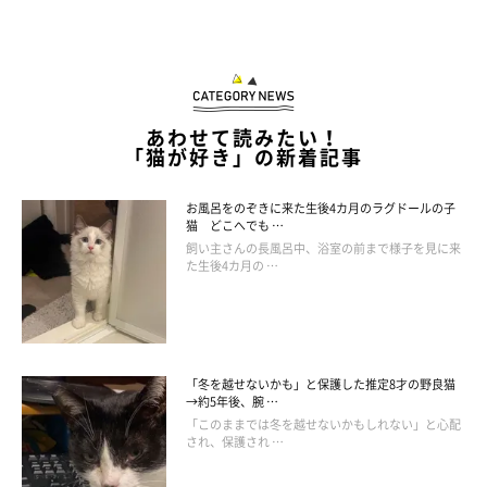
あわせて読みたい！
「猫が好き」の新着記事
お風呂をのぞきに来た生後4カ月のラグドールの子
猫 どこへでも …
飼い主さんの長風呂中、浴室の前まで様子を見に来
た生後4カ月の …
＠shinnosuke0710
すっ……( ˘ω˘)♡
「冬を越せないかも」と保護した推定8才の野良猫
→約5年後、腕 …
「このままでは冬を越せないかもしれない」と心配
され、保護され …
遊び疲れちゃったのかな？ おやすみモードに入る銀二ちゃん♡