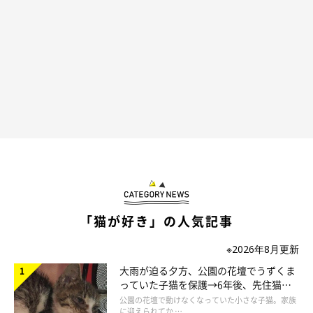
「猫が好き」の人気記事
※2026年8月更新
大雨が迫る夕方、公園の花壇でうずくま
＠shinnosuke0710
っていた子猫を保護→6年後、先住猫
と“姉妹”のような関係に
公園の花壇で動けなくなっていた小さな子猫。家族
に迎えられてか …