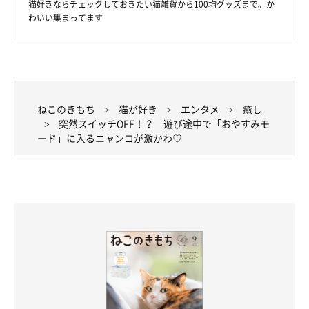
猫好きならチェックしておきたい猫雑貨から100均グッズまで。か
わいい集まってます
★Instagram、Twitterで「#いぬのきもち」「#いぬのきもち部」
「#ねこのきもち」「#ねこのきもち部」でご投稿いただいた素敵
な写真・動画を紹介しています。
ねこのきもち
猫が好き
エンタメ
癒し
突然スイッチOFF！？ 遊び途中で「おやすみモ
参照／Instagram（
＠shinnosuke0710
）
ード」に入るニャンコが激かわ♡
文／雨宮カイ