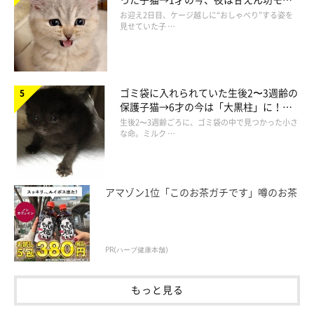
ドになるコに成長！
お迎え2日目、ケージ越しに“おしゃべり”する姿を
見せていた子 …
＠shinnosuke0710
突然スイッチOFF！！！（笑）
ゴミ袋に入れられていた生後2〜3週齢の
保護子猫→6才の今は「大黒柱」に！
しばらくこのまま固まる銀二ちゃん。しんのすけちゃんは、
美しい黒猫に成長した姿にグッとくる
生後2〜3週齢ごろに、ゴミ袋の中で見つかった小さ
「え、なんでこのタイミング？」
という表情ヽ(｀д´；)
な命。ミルク …
そして……
アマゾン1位「このお茶ガチです」噂のお茶
PR(ハーブ健康本舗)
もっと見る