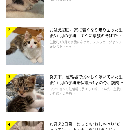
銀二ちゃんのお手てが
だら〜ん
となったと思ったら……
お迎え初日、家に着くなり走り回った生
後3カ月の子猫 すぐに家族のそばで落
ち着く姿に「迎えてよかった」
生後約3カ月で家族になった、ノルウェージャンフ
ォレストキャッ …
炎天下、駐輪場で弱々しく鳴いていた生
後1カ月の子猫を保護→1才の今、筋肉質
でツンデレなコに成長
マンションの駐輪場で弱々しく鳴いていた、生後1
カ月ほどの子猫 …
お迎え2日目、とっても“おしゃべり”だ
った子猫→1才の今、夜は甘えん坊モー