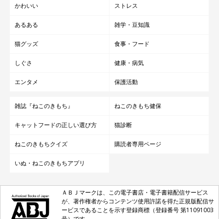
かわいい
ストレス
あるある
雑学・豆知識
猫グッズ
食事・フード
しぐさ
健康・病気
エンタメ
保護活動
雑誌『ねこのきもち』
ねこのきもち健保
キャットフードの正しい選び方
猫診断
ねこのきもちクイズ
購読者専用ページ
いぬ・ねこのきもちアプリ
ＡＢＪマークは、この電子書店・電子書籍配信サービス
が、著作権者からコンテンツ使用許諾を得た正規版配信サ
ービスであることを示す登録商標（登録番号 第11091003
号）です。