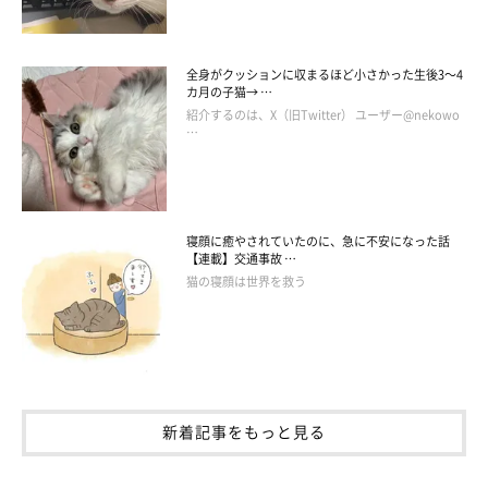
全身がクッションに収まるほど小さかった生後3～4
カ月の子猫→ …
紹介するのは、X（旧Twitter） ユーザー@nekowo
…
寝顔に癒やされていたのに、急に不安になった話
【連載】交通事故 …
猫の寝顔は世界を救う
新着記事をもっと見る