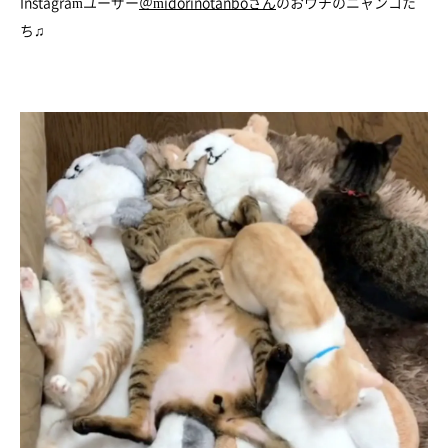
Instagramユーザー
＠midorinotanboさん
のおウチのニャンコた
ち♫