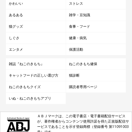
かわいい
ストレス
あるある
雑学・豆知識
猫グッズ
食事・フード
しぐさ
健康・病気
エンタメ
保護活動
雑誌『ねこのきもち』
ねこのきもち健保
キャットフードの正しい選び方
猫診断
ねこのきもちクイズ
購読者専用ページ
いぬ・ねこのきもちアプリ
ＡＢＪマークは、この電子書店・電子書籍配信サービス
が、著作権者からコンテンツ使用許諾を得た正規版配信サ
ービスであることを示す登録商標（登録番号 第11091003
号）です。