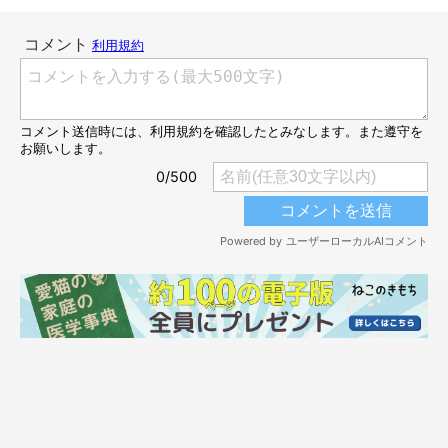
＠midorinotanbo
ふみふみ……♪
そんな中、1匹のニャンコがぬいぐるみでふみふみ(=･ω･=) す
ると……