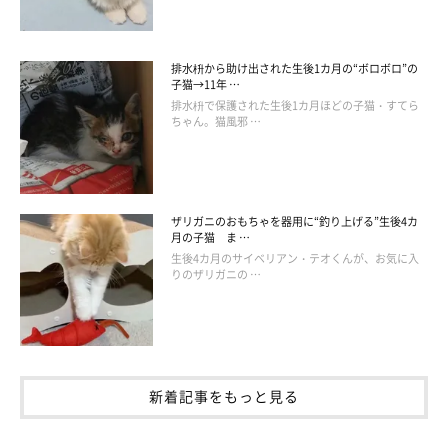
排水枡から助け出された生後1カ月の“ボロボロ”の
子猫→11年 …
排水枡で保護された生後1カ月ほどの子猫・すてら
＠midorinotanbo
ちゃん。猫風邪 …
「やっぱ、あっち行くニャー(=￣ω￣=)」
ザリガニのおもちゃを器用に“釣り上げる”生後4カ
月の子猫 ま …
と、ふみふみはやめて、どこかへ行っちゃった！
生後4カ月のサイベリアン・テオくんが、お気に入
りのザリガニの …
新着記事をもっと見る