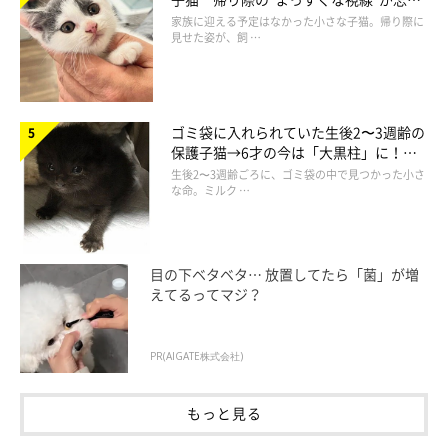
られず、家族の一員に
家族に迎える予定はなかった小さな子猫。帰り際に
見せた姿が、飼 …
ゴミ袋に入れられていた生後2〜3週齢の
保護子猫→6才の今は「大黒柱」に！
美しい黒猫に成長した姿にグッとくる
生後2〜3週齢ごろに、ゴミ袋の中で見つかった小さ
な命。ミルク …
目の下ベタベタ… 放置してたら「菌」が増
えてるってマジ？
＠midorinotanbo
PR(AIGATE株式会社)
よいしょっ！
もっと見る