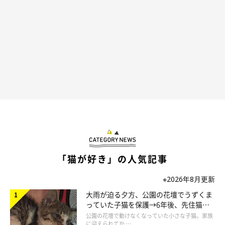
「猫が好き」の人気記事
※2026年8月更新
＠midorinotanbo
大雨が迫る夕方、公園の花壇でうずくま
っていた子猫を保護→6年後、先住猫
と“姉妹”のような関係に
公園の花壇で動けなくなっていた小さな子猫。家族
「コレもふみふみしていいのかニャ？」
に迎えられてか …