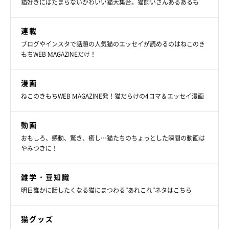
猫好きにはたまらないかわいい猫大集合。猫飼いさんあるあるも
お腹を踏まれたニャンコはまったく動じずに、ぐっすり眠り続け
るのでした♡
連載
ブログやインスタで話題の人気猫のエッセイが読めるのはねこのき
もちWEB MAGAZINEだけ！
漫画
ねこのきもちWEB MAGAZINE発！猫だらけの4コマ＆エッセイ漫画
動画
おもしろ、感動、驚き、癒し…猫たちのちょっとした瞬間の動画は
やみつきに！
雑学・豆知識
明日誰かに話したくなる猫にまつわる”あれこれ”ネタはこちら
View this post on Instagram
猫グッズ