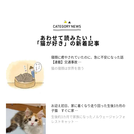
あわせて読みたい！
「猫が好き」の新着記事
寝顔に癒やされていたのに、急に不安になった話
【連載】交通事故 …
猫の寝顔は世界を救う
お迎え初日、家に着くなり走り回った生後3カ月の
子猫 すぐに家 …
生後約3カ月で家族になったノルウェージャンフォ
レストキャット …