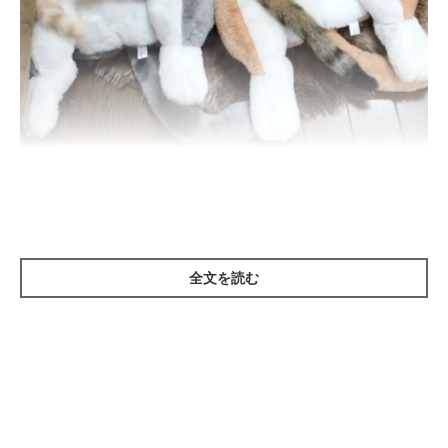
＠midorinotanbo
みんなで仲良く
ごろ〜ん
と寝転がって、くつろいでいるみたい
（＾ｕ＾）
全文を読む
ぬいぐるみも紛れてるっ！？
だけど、よく見てみると……
（笑）