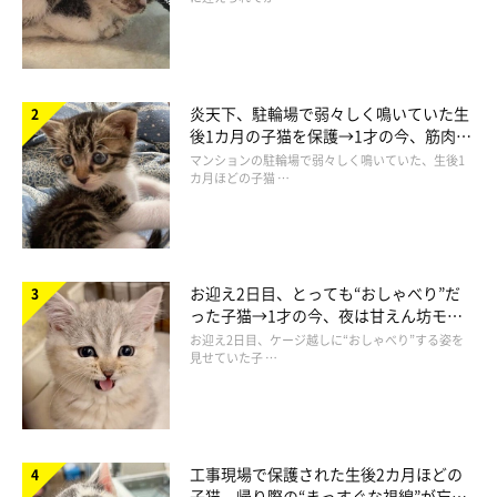
お隣のニャンコのお腹に、
ポンッ
とお手てを置いてみるニャン
コ。もしかして、ニャンコのお腹の上でふみふみしちゃうの……
炎天下、駐輪場で弱々しく鳴いていた生
後1カ月の子猫を保護→1才の今、筋肉質
(*´Д｀)？
でツンデレなコに成長
マンションの駐輪場で弱々しく鳴いていた、生後1
カ月ほどの子猫 …
と、思いきや……
お迎え2日目、とっても“おしゃべり”だ
った子猫→1才の今、夜は甘えん坊モー
ドになるコに成長！
お迎え2日目、ケージ越しに“おしゃべり”する姿を
見せていた子 …
工事現場で保護された生後2カ月ほどの
子猫 帰り際の“まっすぐな視線”が忘れ