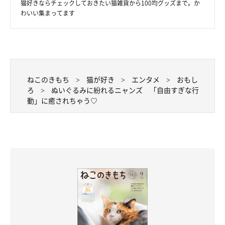
猫好きならチェックしておきたい猫雑貨から100均グッズまで。か
わいい集まってます
. . ハク〜〜、横のピンクのお腹でもやっていいょ〜〜🤣🤣
🤣🤣. . . #ねこ#猫#ねこすたぐらむ #にゃんこ #保護猫 #ペ
ねこのきもち
猫が好き
エンタメ
おもし
ピ友#キジトラ #にゃんすたぐらむ#ふわもこ部 #みんねこ
ろ
ぬいぐるみに紛れるニャンズ 「自由すぎな行
#ピクネコ#スタペ応募#ねこのきもち部#ペコねこ部
動」に癒されちゃう♡
#re_petpark #25祭 #にゃんこの日 #にゃんこ祭
#instagram#catstagram#cats_of_instagram#cat#catsofins
tagram#ilovemycat#pet#catlover#sleepycat#petstagram
midori
さん(@midorinotanbo)がシェアした投稿 -
2018年 9月月24日午後11時08分PDT
とっても自由なニャンコたち。かわいいニャンコだらけの光景
に、癒やされちゃいました(*´ω｀*)