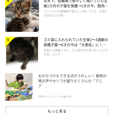
炎天下、駐輪場で弱々しく鳴いていた生
後1カ月の子猫を保護→1才の今、筋肉質
でツンデレなコに成長
マンションの駐輪場で弱々しく鳴いていた、生後1
カ月ほどの子猫 …
ゴミ袋に入れられていた生後2〜3週齢の
保護子猫→6才の今は「大黒柱」に！
美しい黒猫に成長した姿にグッとくる
生後2〜3週齢ごろに、ゴミ袋の中で見つかった小さ
な命。ミルク …
おかたづけもできる点がうれしい！ 動物の
鳴き声やセリフが盛りだくさんの「アニ
ア ...
PR(タカラトミー｜Hugkum)
もっと見る