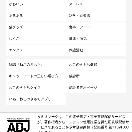
かわいい
ストレス
あるある
雑学・豆知識
猫グッズ
食事・フード
しぐさ
健康・病気
エンタメ
保護活動
雑誌『ねこのきもち』
ねこのきもち健保
キャットフードの正しい選び方
猫診断
ねこのきもちクイズ
購読者専用ページ
いぬ・ねこのきもちアプリ
ＡＢＪマークは、この電子書店・電子書籍配信サービス
が、著作権者からコンテンツ使用許諾を得た正規版配信サ
ービスであることを示す登録商標（登録番号 第11091003