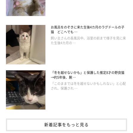
お風呂をのぞきに来た生後4カ月のラグドールの子
猫 どこへでも …
飼い主さんの長風呂中、浴室の前まで様子を見に来
た生後4カ月の …
「冬を越せないかも」と保護した推定8才の野良猫
→約5年後、腕 …
「このままでは冬を越せないかもしれない」と心配
され、保護され …
新着記事をもっと見る