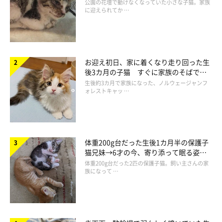
と“姉妹”のような関係に
公園の花壇で動けなくなっていた小さな子猫。家族
に迎えられてか …
お迎え初日、家に着くなり走り回った生
後3カ月の子猫 すぐに家族のそばで落
ち着く姿に「迎えてよかった」
生後約3カ月で家族になった、ノルウェージャンフ
ォレストキャッ …
体重200g台だった生後1カ月半の保護子
猫兄妹→6才の今、寄り添って眠る姿に
ほっこり！
体重200g台だった2匹の保護子猫。飼い主さんの家
族になって …