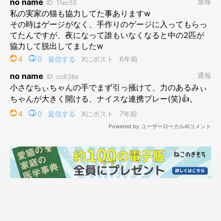
作者プロフィール
二階堂ちはる
東京を拠点に活動する、フリーランスのイラストレーター。
シュールでポップなテイストを得意とする。
ビジネス書からファッション誌の挿絵、メジャーバンドのジャケ
ット・PVイラスト、ウェブ広告のイラスト等、媒体を問わず幅
広く手がける。
https://www.chiharunikaido.com/