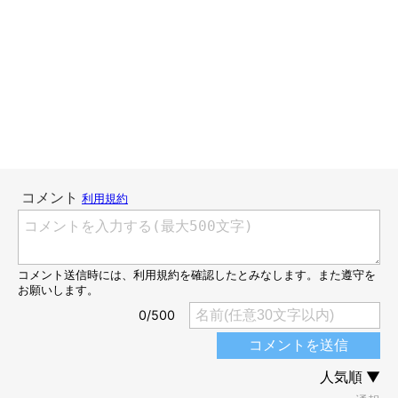
出典／『ねこのきもち』連載 ～二階堂ちはるの男の猫道～