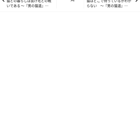
猫との暮らしは抜け毛との戦
猫はどこで待っているかわか
いである ～『男の猫道』
らない ～『男の猫道』
vol.53～
vol.55～