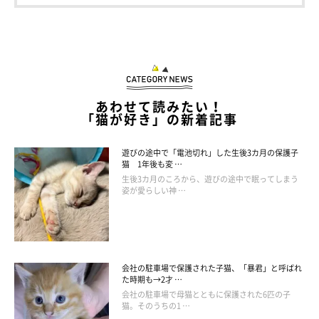
あわせて読みたい！
「猫が好き」の新着記事
遊びの途中で「電池切れ」した生後3カ月の保護子
猫 1年後も変 …
生後3カ月のころから、遊びの途中で眠ってしまう
姿が愛らしい神 …
会社の駐車場で保護された子猫、「暴君」と呼ばれ
た時期も→2才 …
会社の駐車場で母猫とともに保護された6匹の子
猫。そのうちの1 …