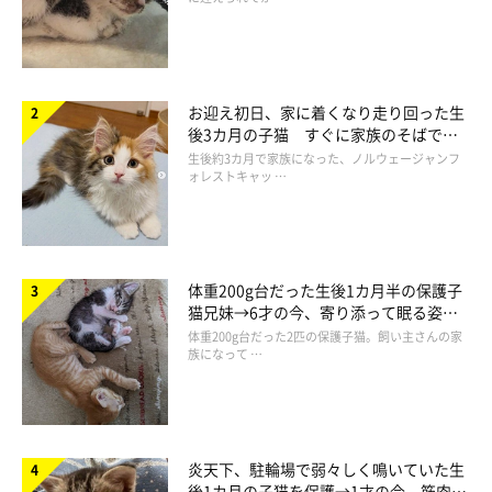
ん。もう、パン職人にしか見えない！（笑）
お迎え初日、家に着くなり走り回った生
後3カ月の子猫 すぐに家族のそばで落
ち着く姿に「迎えてよかった」
生後約3カ月で家族になった、ノルウェージャンフ
ォレストキャッ …
体重200g台だった生後1カ月半の保護子
猫兄妹→6才の今、寄り添って眠る姿に
ほっこり！
体重200g台だった2匹の保護子猫。飼い主さんの家
族になって …
炎天下、駐輪場で弱々しく鳴いていた生
後1カ月の子猫を保護→1才の今、筋肉質