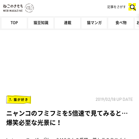
記事をさがす
TOP
猫豆知識
連載
猫マンガ
食べ物
猫が好き
2019/02/18
UP DATE
ニャンコのフミフミを5倍速で見てみると…
爆笑必至な光景に！