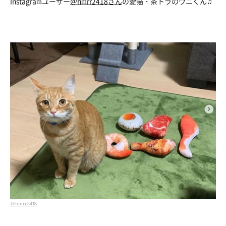
Instagramユーザー
＠hmrr2418さん
の愛猫・茶トラのウニくん♫
＠hmrr2418