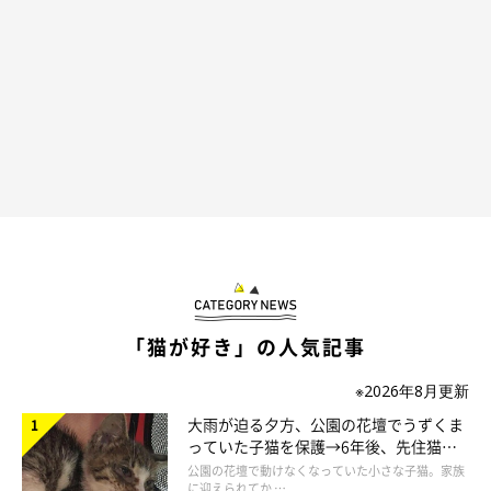
「猫が好き」の人気記事
※2026年8月更新
＠hmrr2418
大雨が迫る夕方、公園の花壇でうずくま
っていた子猫を保護→6年後、先住猫
と“姉妹”のような関係に
公園の花壇で動けなくなっていた小さな子猫。家族
少しずつ移動しながら、まんべんなくパンをこねこねするウニく
に迎えられてか …