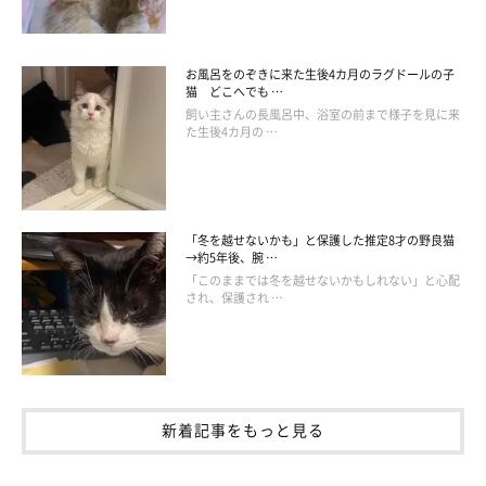
. こねにこねまくって､こねくり回すこと4分半‥🤣 あまり
お風呂をのぞきに来た生後4カ月のラグドールの子
にも長いので5倍速にしてみた(*´∀｀笑) ❄︎ ❄︎ #5倍速 #パン
猫 どこへでも …
職人への道 #まんべんなくこねましょう #こねすぎ注意 #
飼い主さんの長風呂中、浴室の前まで様子を見に来
た生後4カ月の …
長すぎわろた . #猫 #ねこすたぐらむ #ペコねこ部 #猫好き
#ねこばか #にゃんだふるらいふ #猫のいる暮らし #かわい
い #にゃんすたぐらむ #instacat #catstagram #ilovemycat
#instagramcats #petstagram #meow #キジシロ #茶トラ #
「冬を越せないかも」と保護した推定8才の野良猫
ツナ #ウニ #コハダ #サワラ #保護猫 #多頭飼い #猫あるあ
→約5年後、腕 …
る #ねこのきもち
「このままでは冬を越せないかもしれない」と心配
され、保護され …
Mika
さん(@hmrr2418)がシェアした投稿 -
2019年 1月月16日午前2時24分PST
ウニくんの姿は、ぜひぜひ動画でご覧くださいねっ♫↑↑
新着記事をもっと見る