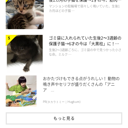
でツンデレなコに成長
マンションの駐輪場で弱々しく鳴いていた、生後1
＠hmrr2418
カ月ほどの子猫 …
このウニくんの姿を見たユーザーさんからは、たくさんのコメン
トが寄せられています(●´ω｀●)
ゴミ袋に入れられていた生後2〜3週齢の
保護子猫→6才の今は「大黒柱」に！
美しい黒猫に成長した姿にグッとくる
生後2〜3週齢ごろに、ゴミ袋の中で見つかった小さ
な命。ミルク …
「かわいすぎて笑いました♡ 美味しいパン作ってくださ
いね」
おかたづけもできる点がうれしい！ 動物の
「時々足も使ってる（笑） もはや職人ですね！」
鳴き声やセリフが盛りだくさんの「アニ
ア ...
「ウニくんが作ったパン食べてみたいなぁ〜♡」
PR(タカラトミー｜Hugkum)
「このこね方うどん職人にもなれるよ(・∀・)」
「最初リアルな速度かと思って笑っちゃいました(>ω<)」
もっと見る