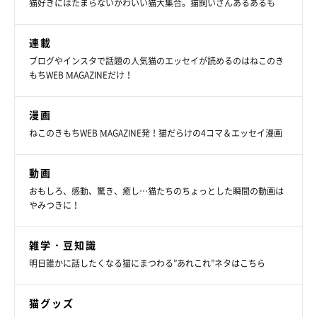
猫好きにはたまらないかわいい猫大集合。猫飼いさんあるあるも
ウニくんのフミフミを5倍速で見てみたら、おもしろかわいさが
倍増していたのでしたヽ(｀▽´)/
連載
ブログやインスタで話題の人気猫のエッセイが読めるのはねこのき
もちWEB MAGAZINEだけ！
★Instagram、Twitterで「#ねこのきもち」「#ねこのきもち部」
漫画
でご投稿いただいた素敵な写真・動画を紹介しています。
ねこのきもちWEB MAGAZINE発！猫だらけの4コマ＆エッセイ漫画
動画
おもしろ、感動、驚き、癒し…猫たちのちょっとした瞬間の動画は
やみつきに！
参照／Instagram（
＠hmrr2418
）
文／雨宮カイ
雑学・豆知識
明日誰かに話したくなる猫にまつわる”あれこれ”ネタはこちら
猫グッズ