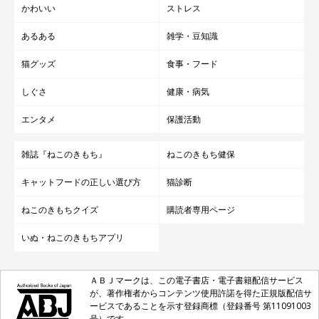
かわいい
ストレス
あるある
雑学・豆知識
猫グッズ
食事・フード
しぐさ
健康・病気
エンタメ
保護活動
雑誌『ねこのきもち』
ねこのきもち健保
キャットフードの正しい選び方
猫診断
ねこのきもちクイズ
購読者専用ページ
いぬ・ねこのきもちアプリ
ＡＢＪマークは、この電子書店・電子書籍配信サービス
が、著作権者からコンテンツ使用許諾を得た正規版配信サ
ービスであることを示す登録商標（登録番号 第11091003
号）です。