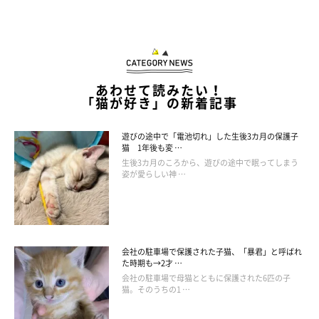
「一心不乱にこねくってますね〜ただただ爆笑( ´ ▽ ` )」
あわせて読みたい！
「猫が好き」の新着記事
遊びの途中で「電池切れ」した生後3カ月の保護子
猫 1年後も変 …
生後3カ月のころから、遊びの途中で眠ってしまう
姿が愛らしい神 …
View this post on Instagram
会社の駐車場で保護された子猫、「暴君」と呼ばれ
た時期も→2才 …
会社の駐車場で母猫とともに保護された6匹の子
猫。そのうちの1 …