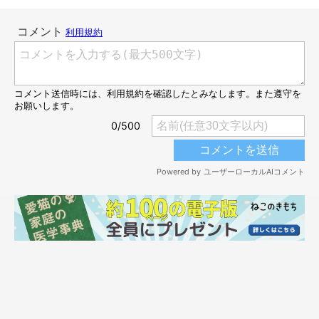
＠hmrr2418
そもそもなぜ5倍速にしたかというと、ウニくんのフミフミが
あ
まりにも長過ぎたから
だそう(；´∀｀)