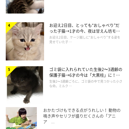
たっくんからも、爪切りを頑張ったご褒美をもらえたみたいです
♪
お迎え2日目、とっても“おしゃべり”だ
った子猫→1才の今、夜は甘えん坊モー
ドになるコに成長！
お迎え2日目、ケージ越しに“おしゃべり”する姿を
見せていた子 …
ゴミ袋に入れられていた生後2〜3週齢の
保護子猫→6才の今は「大黒柱」に！
美しい黒猫に成長した姿にグッとくる
生後2〜3週齢ごろに、ゴミ袋の中で見つかった小さ
な命。ミルク …
おかたづけもできる点がうれしい！ 動物の
鳴き声やセリフが盛りだくさんの「アニ
View this post on Instagram
ア ...