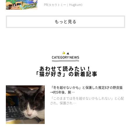
PR(タカラトミー｜Hugkum)
もっと見る
I have to trim your nails ! Toro🐱 #nailtrim #爪切り #最近
の邪魔者はゆうより三男坊 #足触るニャ #ゆうとろ綺麗綺
麗シリーズ #ゆうとろ三男坊 . アメブロ更新しました。 ス
トーリーまたはハイライトから。 良かったら読んで下さい
あわせて読みたい！
☺️
「猫が好き」の新着記事
柴犬ゆうと猫のとろ（ゆうとろ）🇯🇵
さん(@yuandtoro)がシェアした投稿 -
「冬を越せないかも」と保護した推定8才の野良猫
→約5年後、腕 …
「このままでは冬を越せないかもしれない」と心配
どんなに足先を触られても嫌がることなく、とってもお利口さん
され、保護され …
なとろくんなのでした♪