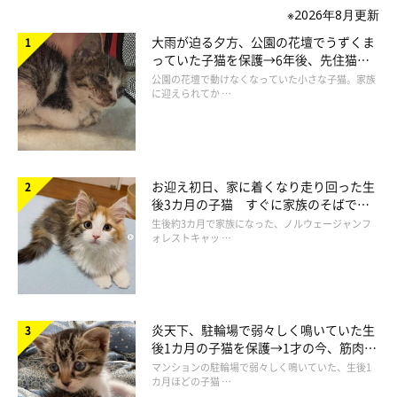
※2026年8月更新
大雨が迫る夕方、公園の花壇でうずくま
@yuandtoro
っていた子猫を保護→6年後、先住猫
と“姉妹”のような関係に
公園の花壇で動けなくなっていた小さな子猫。家族
に迎えられてか …
最後は、飼い主さんからご褒美のおやつ♡ よく頑張ったね！！
お迎え初日、家に着くなり走り回った生
後3カ月の子猫 すぐに家族のそばで落
ち着く姿に「迎えてよかった」
生後約3カ月で家族になった、ノルウェージャンフ
ォレストキャッ …
炎天下、駐輪場で弱々しく鳴いていた生
後1カ月の子猫を保護→1才の今、筋肉質
でツンデレなコに成長
マンションの駐輪場で弱々しく鳴いていた、生後1
@yuandtoro
カ月ほどの子猫 …