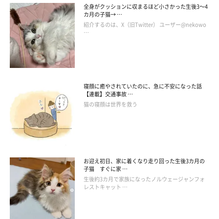
全身がクッションに収まるほど小さかった生後3～4
カ月の子猫→ …
協力／anicas
紹介するのは、X（旧Twitter） ユーザー@nekowo
参照／Instagram（
@yuandtoro
）
…
文／Ayano Yamabuki
寝顔に癒やされていたのに、急に不安になった話
【連載】交通事故 …
猫の寝顔は世界を救う
お迎え初日、家に着くなり走り回った生後3カ月の
子猫 すぐに家 …
生後約3カ月で家族になったノルウェージャンフォ
レストキャット …