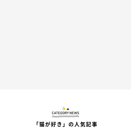
@yuandtoro
とろくんは、
しっぽをふりふり♪
まったりな爪切りタイムにご
機嫌な様子です(*´ω｀*)
「猫が好き」の人気記事