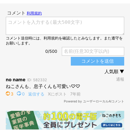
じーーーーーっ。
全然怒らないで、じっとしてお利口なとろくん！ シャーッって
怒っちゃうかと思いました(*´∀｀)
そして、飼い主さんに注意されちゃったたっくんが、後ろ足を触
るのをやめると……