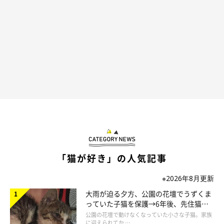
「猫が好き」の人気記事
※2026年8月更新
大雨が迫る夕方、公園の花壇でうずくま
っていた子猫を保護→6年後、先住猫
と“姉妹”のような関係に
公園の花壇で動けなくなっていた小さな子猫。家族
に迎えられてか …