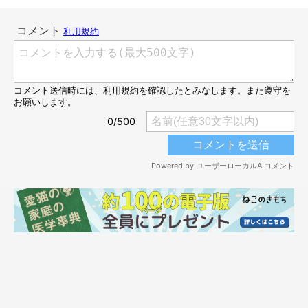
@usako3883
人だけではなく、猫までもダメにしてしまう癒し度MAXなソファ
に、
まーるくんもダメにされちゃった
みたい(*´∀｀*)