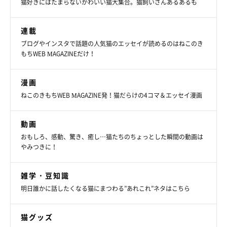
猫好きにはたまらないかわいい猫大集合。猫飼いさんあるあるも
連載
@usako3883
ブログやインスタで話題の人気猫のエッセイが読めるのはねこのき
もちWEB MAGAZINEだけ！
こんなに気持ち良さそうに眠るまーるくんを見ていると、こちら
までうとうとしてきちゃう(*´Д｀)♡
漫画
ねこのきもちWEB MAGAZINE発！猫だらけの4コマ＆エッセイ漫画
動画
おもしろ、感動、驚き、癒し…猫たちのちょっとした瞬間の動画は
やみつきに！
雑学・豆知識
明日誰かに話したくなる猫にまつわる”あれこれ”ネタはこちら
猫グッズ