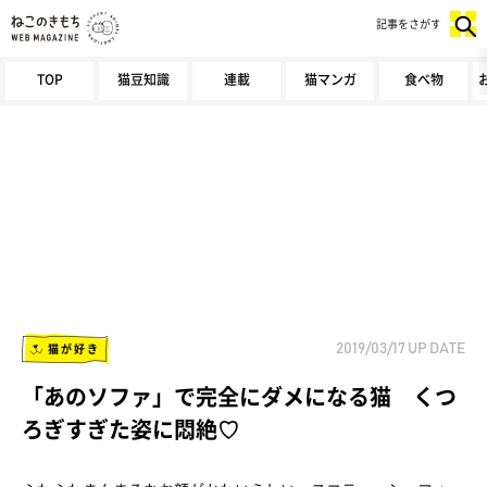
記事をさがす
TOP
猫豆知識
連載
猫マンガ
食べ物
猫が好き
2019/03/17
UP DATE
「あのソファ」で完全にダメになる猫 くつ
ろぎすぎた姿に悶絶♡