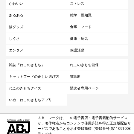
かわいい
ストレス
あるある
雑学・豆知識
猫グッズ
食事・フード
しぐさ
健康・病気
エンタメ
保護活動
雑誌『ねこのきもち』
ねこのきもち健保
キャットフードの正しい選び方
猫診断
ねこのきもちクイズ
購読者専用ページ
いぬ・ねこのきもちアプリ
ＡＢＪマークは、この電子書店・電子書籍配信サービス
が、著作権者からコンテンツ使用許諾を得た正規版配信サ
ービスであることを示す登録商標（登録番号 第11091003
号）です。