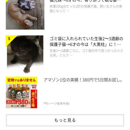
ほっこり！
体重200g台だった2匹の保護子猫。飼い主さんの家
族になって …
ゴミ袋に入れられていた生後2〜3週齢の
保護子猫→6才の今は「大黒柱」に！
@usako3883
美しい黒猫に成長した姿にグッとくる
生後2〜3週齢ごろに、ゴミ袋の中で見つかった小さ
な命。ミルク …
頭がカクッとなっちゃうときも・ω・
アマゾン1位の実績！380円で5日間お試し。
PR(ハーブ健康本舗)
もっと見る