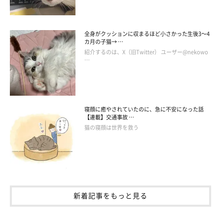
全身がクッションに収まるほど小さかった生後3～4
カ月の子猫→ …
紹介するのは、X（旧Twitter） ユーザー@nekowo
…
寝顔に癒やされていたのに、急に不安になった話
【連載】交通事故 …
猫の寝顔は世界を救う
@usako3883
新着記事をもっと見る
まーるくんの名前にふさわしいほど、
くるっとまんまるになって