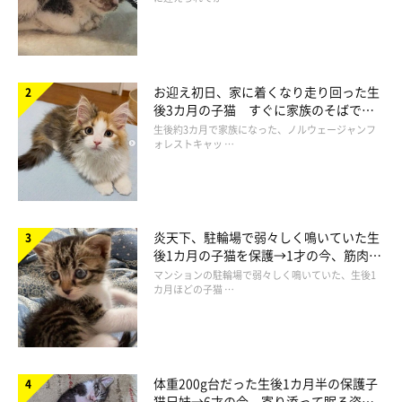
@usako3883
しっぽが
くるんっ
と足にからまっちゃうときもあれば……
お迎え初日、家に着くなり走り回った生
後3カ月の子猫 すぐに家族のそばで落
ち着く姿に「迎えてよかった」
生後約3カ月で家族になった、ノルウェージャンフ
ォレストキャッ …
炎天下、駐輪場で弱々しく鳴いていた生
後1カ月の子猫を保護→1才の今、筋肉質
でツンデレなコに成長
マンションの駐輪場で弱々しく鳴いていた、生後1
カ月ほどの子猫 …
体重200g台だった生後1カ月半の保護子
猫兄妹→6才の今、寄り添って眠る姿に