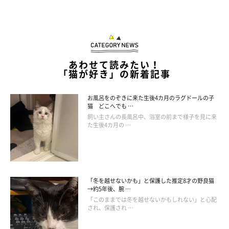
あわせて読みたい！
「猫が好き」の新着記事
お風呂をのぞきに来た生後4カ月のラグドールの子
猫 どこへでも …
飼い主さんの長風呂中、浴室の前まで様子を見に来
た生後4カ月の …
@usako3883
またあるときは、すんでのところで落下を免れながらも、
足がぴ
ーん！
とまっすぐに伸びていたり…
「冬を越せないかも」と保護した推定8才の野良猫
→約5年後、腕 …
「このままでは冬を越せないかもしれない」と心配
され、保護され …