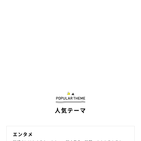
眠っていたり( ˘ω˘ )Zzz…
人気テーマ
エンタメ