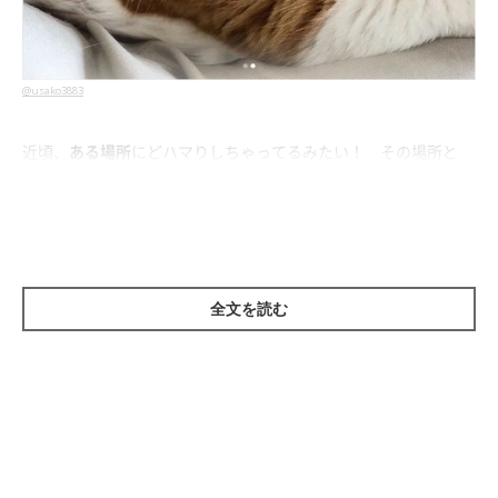
@usako3883
近頃、
ある場所
にどハマりしちゃってるみたい！ その場所と
は……
全文を読む