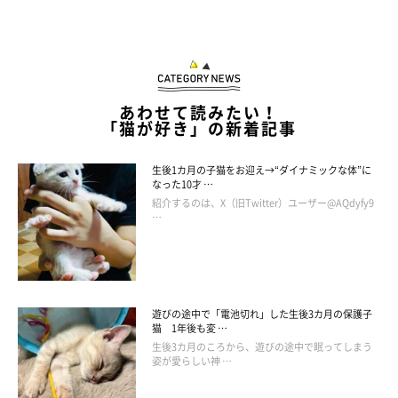
あわせて読みたい！
「猫が好き」の新着記事
生後1カ月の子猫をお迎え→“ダイナミックな体”に
なった10才 …
紹介するのは、X（旧Twitter）ユーザー@AQdyfy9
…
遊びの途中で「電池切れ」した生後3カ月の保護子
猫 1年後も変 …
生後3カ月のころから、遊びの途中で眠ってしまう
姿が愛らしい神 …