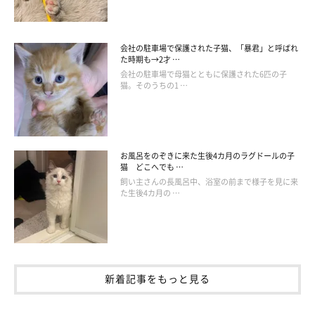
会社の駐車場で保護された子猫、「暴君」と呼ばれ
た時期も→2才 …
会社の駐車場で母猫とともに保護された6匹の子
猫。そのうちの1 …
お風呂をのぞきに来た生後4カ月のラグドールの子
猫 どこへでも …
飼い主さんの長風呂中、浴室の前まで様子を見に来
た生後4カ月の …
新着記事をもっと見る