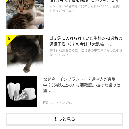
でツンデレなコに成長
マンションの駐輪場で弱々しく鳴いていた、生後1
カ月ほどの子猫 …
ゴミ袋に入れられていた生後2〜3週齢の
保護子猫→6才の今は「大黒柱」に！
美しい黒猫に成長した姿にグッとくる
生後2〜3週齢ごろに、ゴミ袋の中で見つかった小さ
な命。ミルク …
なぜ今「インプラント」を選ぶ人が急増
中？65歳以上の方は要確認。抜けた歯の放
置は...
PR(あんしんインプラント)
もっと見る