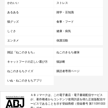
かわいい
ストレス
あるある
雑学・豆知識
猫グッズ
食事・フード
しぐさ
健康・病気
エンタメ
保護活動
雑誌『ねこのきもち』
ねこのきもち健保
キャットフードの正しい選び方
猫診断
ねこのきもちクイズ
購読者専用ページ
いぬ・ねこのきもちアプリ
ＡＢＪマークは、この電子書店・電子書籍配信サービス
が、著作権者からコンテンツ使用許諾を得た正規版配信サ
ービスであることを示す登録商標（登録番号 第11091003
号）です。