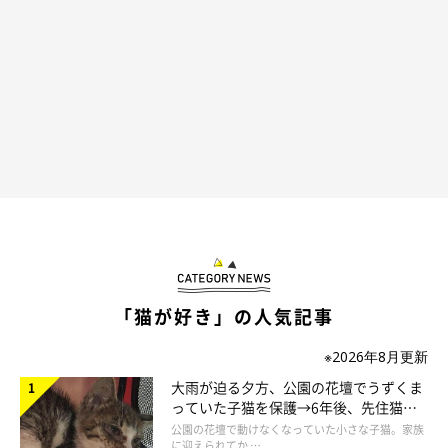
「猫が好き」の人気記事
※2026年8月更新
大雨が迫る夕方、公園の花壇でうずくま
っていた子猫を保護→6年後、先住猫
と“姉妹”のような関係に
公園の花壇で動けなくなっていた小さな子猫。家族
に迎えられてか …