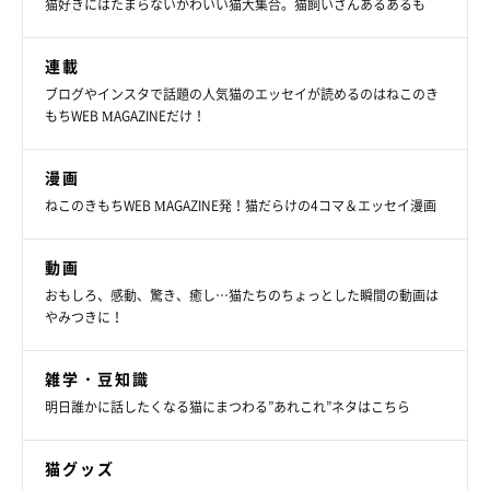
猫好きにはたまらないかわいい猫大集合。猫飼いさんあるあるも
連載
ブログやインスタで話題の人気猫のエッセイが読めるのはねこのき
もちWEB MAGAZINEだけ！
漫画
ねこのきもちWEB MAGAZINE発！猫だらけの4コマ＆エッセイ漫画
動画
おもしろ、感動、驚き、癒し…猫たちのちょっとした瞬間の動画は
やみつきに！
雑学・豆知識
明日誰かに話したくなる猫にまつわる”あれこれ”ネタはこちら
猫グッズ