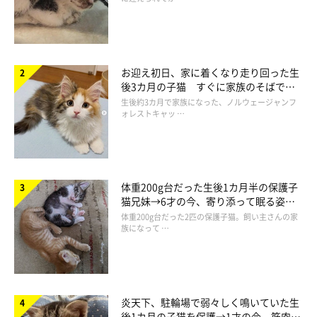
お迎え初日、家に着くなり走り回った生
後3カ月の子猫 すぐに家族のそばで落
ち着く姿に「迎えてよかった」
生後約3カ月で家族になった、ノルウェージャンフ
ォレストキャッ …
体重200g台だった生後1カ月半の保護子
猫兄妹→6才の今、寄り添って眠る姿に
ほっこり！
体重200g台だった2匹の保護子猫。飼い主さんの家
族になって …
炎天下、駐輪場で弱々しく鳴いていた生
後1カ月の子猫を保護→1才の今、筋肉質