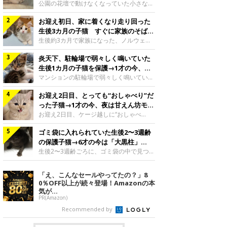
と“姉妹”のような関係に
公園の花壇で動けなくなっていた小さな子
猫。家族に迎えられてから6年、先住猫と
お迎え初日、家に着くなり走り回った
の間には深い絆が育まれていました。保護
当時のティダちゃん。
生後3カ月の子猫 すぐに家族のそばで
@muumuu62197189紹介するのは、
落ち着く姿に「迎えてよかった」
生後約3カ月で家族になった、ノルウェー
X（旧Twitter）ユーザー
ジャンフォレストキャットの子猫。お迎え
@muumuu62197189さんの愛猫・ティダ
炎天下、駐輪場で弱々しく鳴いていた
翌日には、すでに家でくつろぐ様子を見せ
ちゃん（取材時6才）の成長記録です。こ
ていました。お迎え翌日、ベッドでうとう
生後1カ月の子猫を保護→1才の今、筋
ちらは、生後3カ月ごろのティダちゃん。
とするむうちゃんお迎え翌日のむうちゃ
肉質でツンデレなコに成長
マンションの駐輪場で弱々しく鳴いてい
飼い主さんが出会ったのは、夜から大雨に
ん。@umimugi0304紹介するのは、
た、生後1カ月ほどの子猫。家族に迎えら
なると予報されていた日の夕方でした。花
Instagramユーザー@umimugi0304さんの
お迎え2日目、とっても“おしゃべり”だ
れてから1年、体も行動も大きく成長しま
壇で動けずにいた子猫保護したばかりのテ
愛猫・むうちゃん（撮影時、生後約3カ月
した。炎天下の駐輪場で鳴いていた小さな
った子猫→1才の今、夜は甘えん坊モー
ィダちゃん。@muumuu62197189飼い主
／ノルウェージャンフォレストキャッ
子猫保護当時のモモちゃん。@Kingponzu
ドになるコに成長！
お迎え2日目、ケージ越しに“おしゃべ
さんは、公園の
ト）。こちらは、お迎え翌日に撮影された
紹介するのは、X（旧Twitter）ユーザー
り”する姿を見せていた子猫。1才になった
一枚。ゴハンをお腹いっぱい食べたむうち
@Kingponzuさんの愛猫・モモちゃん（取
ゴミ袋に入れられていた生後2〜3週齢
今も見せる愛らしい姿にキュンとします。
ゃんは眠くなり、飼い主さん夫婦のベッド
材時1才）の成長記録です。こちらは、モ
お迎え2日目、ケージ越しに何かを伝える
の保護子猫→6才の今は「大黒柱」
でうとうとし始めたのだとか。飼い主さ
モちゃんが生後1カ月ごろに撮影された一
ももちゃん“おしゃべり”なももちゃん。
に！ 美しい黒猫に成長した姿にグッ
生後2〜3週齢ごろに、ゴミ袋の中で見つか
枚。飼い主さんの自宅マンションの駐輪場
@poocoonyan紹介するのは、Instagram
った小さな命。ミルクから育てられたその
とくる
で鳴いていたところを保護された当時の姿
ユーザー@poocoonyanさんの愛猫・もも
子猫は今、家族に欠かせない存在へと成長
「え、こんなセールやってたの？」8
です。子猫時代のモモちゃん。
ちゃん（取材時1才／マンチカン）です。
しました。ゴミ袋の中で見つかった、ミニ
0％OFF以上が続々登場！Amazonの本
@Kingponzuその日は気温が35℃を
こちらの動画は、ももちゃんが生後2カ月
モグラのような子猫よちよち歩きをしてい
気が...
を過ぎたころ、お迎え2日目に撮影された
たころの、生後2〜3週齢ごろのドンちゃ
PR(Amazon)
もの。新しい環境にゆっくり慣れてもらう
ん。@doddou_1今回紹介するのは、
Recommended by
ため、当時はケージの中で過ごしていまし
X（旧Twitter）ユーザー@doddou_1さん
た。鳴いてアピールするももち
の愛猫・ドンちゃん（取材時、推定6才／