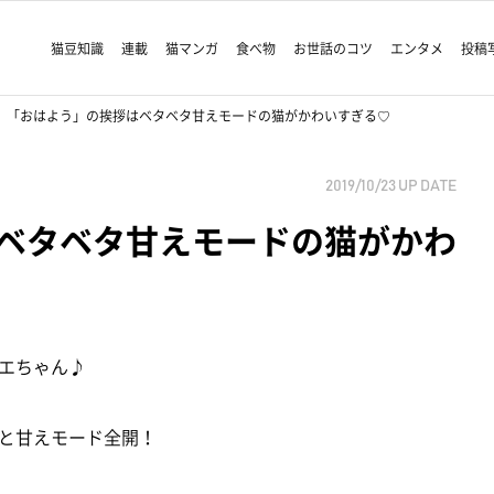
猫豆知識
連載
猫マンガ
食べ物
お世話のコツ
エンタメ
投稿
「おはよう」の挨拶はベタベタ甘えモードの猫がかわいすぎる♡
2019/10/23
UP DATE
ベタベタ甘えモードの猫がかわ
エちゃん♪
と甘えモード全開！