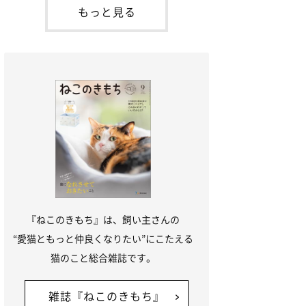
本名：ドミトリー・ドンスコイ）。ドンち
もっと見る
ゃんは、保護猫でした。ドンちゃんが見つ
かったのは、飼い主さんの姉の勤め先の敷
地内でした。ゴミ袋に入れられている
『ねこのきもち』は、飼い主さんの
“愛猫ともっと仲良くなりたい”にこたえる
猫のこと総合雑誌です。
雑誌『ねこのきもち』