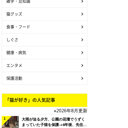
雑学・豆知識
猫グッズ
食事・フード
しぐさ
健康・病気
エンタメ
保護活動
「猫が好き」の人気記事
※2026年8月更新
大雨が迫る夕方、公園の花壇でうずく
まっていた子猫を保護→6年後、先住猫