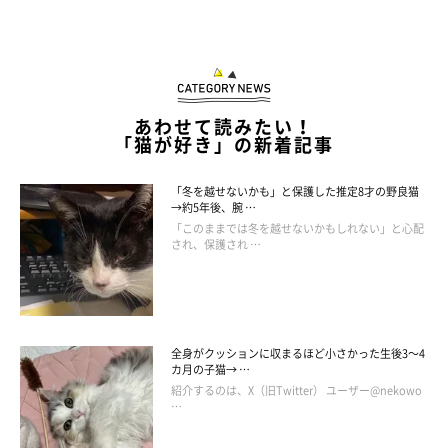
あわせて読みたい！
「猫が好き」の新着記事
「冬を越せないかも」と保護した推定8才の野良猫
→約5年後、腕 …
「このままでは冬を越せないかもしれない」と心配
され、保護され …
全身がクッションに収まるほど小さかった生後3～4
カ月の子猫→ …
紹介するのは、X（旧Twitter） ユーザー@nekowo
…