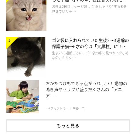
ドになるコに成長！
お迎え2日目、ケージ越しに“おしゃべり”する姿を
見せていた子 …
ゴミ袋に入れられていた生後2〜3週齢の
保護子猫→6才の今は「大黒柱」に！
美しい黒猫に成長した姿にグッとくる
生後2〜3週齢ごろに、ゴミ袋の中で見つかった小さ
な命。ミルク …
おかたづけもできる点がうれしい！ 動物の
鳴き声やセリフが盛りだくさんの「アニ
ア ...
PR(タカラトミー｜Hugkum)
もっと見る