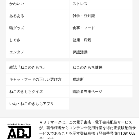
かわいい
ストレス
あるある
雑学・豆知識
猫グッズ
食事・フード
しぐさ
健康・病気
エンタメ
保護活動
雑誌『ねこのきもち』
ねこのきもち健保
キャットフードの正しい選び方
猫診断
ねこのきもちクイズ
購読者専用ページ
いぬ・ねこのきもちアプリ
ＡＢＪマークは、この電子書店・電子書籍配信サービス
が、著作権者からコンテンツ使用許諾を得た正規版配信サ
ービスであることを示す登録商標（登録番号 第11091003
号）です。