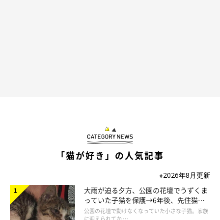
「猫が好き」の人気記事
※2026年8月更新
大雨が迫る夕方、公園の花壇でうずくま
っていた子猫を保護→6年後、先住猫
と“姉妹”のような関係に
公園の花壇で動けなくなっていた小さな子猫。家族
に迎えられてか …