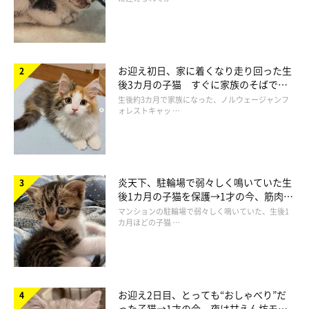
お迎え初日、家に着くなり走り回った生
後3カ月の子猫 すぐに家族のそばで落
ち着く姿に「迎えてよかった」
生後約3カ月で家族になった、ノルウェージャンフ
ォレストキャッ …
炎天下、駐輪場で弱々しく鳴いていた生
後1カ月の子猫を保護→1才の今、筋肉質
でツンデレなコに成長
マンションの駐輪場で弱々しく鳴いていた、生後1
カ月ほどの子猫 …
お迎え2日目、とっても“おしゃべり”だ
った子猫→1才の今、夜は甘えん坊モー