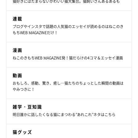
猫好きにはたまらないかわいい猫大集合。猫飼いさんあるあるも
連載
ブログやインスタで話題の人気猫のエッセイが読めるのはねこのき
もちWEB MAGAZINEだけ！
漫画
ねこのきもちWEB MAGAZINE発！猫だらけの4コマ＆エッセイ漫画
動画
おもしろ、感動、驚き、癒し…猫たちのちょっとした瞬間の動画は
やみつきに！
雑学・豆知識
明日誰かに話したくなる猫にまつわる”あれこれ”ネタはこちら
猫グッズ