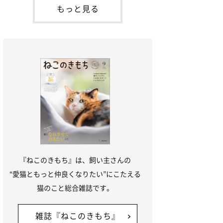
本名：ドミトリー・ドンスコイ）。ドンち
もっと見る
ゃんは、保護猫でした。ドンちゃんが見つ
かったのは、飼い主さんの姉の勤め先の敷
地内でした。ゴミ袋に入れられている
『ねこのきもち』は、飼い主さんの
“愛猫ともっと仲良くなりたい”にこたえる
猫のこと総合雑誌です。
雑誌『ねこのきもち』