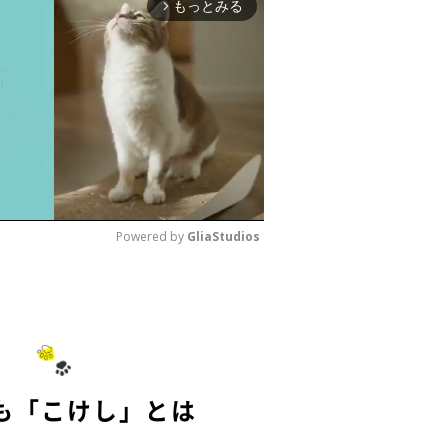
もっとみる
arrow_forward_ios
Powered by 
GliaStudios
M
u
t
e
も「こけし」とは