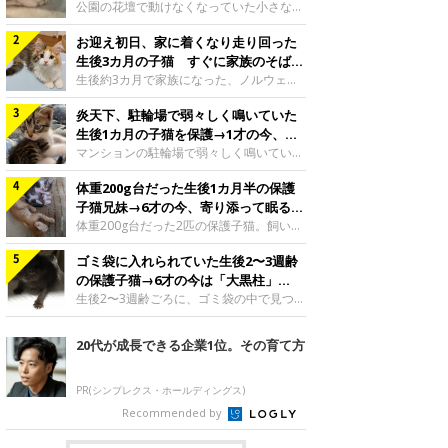
と“姉妹”のような関係に
公園の花壇で動けなくなっていた小さな子
猫。家族に迎えられてから6年、先住猫と
お迎え初日、家に着くなり走り回った
の間には深い絆が育まれていました。保護
当時のティダちゃん。
生後3カ月の子猫 すぐに家族のそばで
@muumuu62197189紹介するのは、
落ち着く姿に「迎えてよかった」
生後約3カ月で家族になった、ノルウェー
X（旧Twitter）ユーザー
ジャンフォレストキャットの子猫。お迎え
@muumuu62197189さんの愛猫・ティダ
炎天下、駐輪場で弱々しく鳴いていた
翌日には、すでに家でくつろぐ様子を見せ
ちゃん（取材時6才）の成長記録です。こ
ていました。お迎え翌日、ベッドでうとう
生後1カ月の子猫を保護→1才の今、筋
ちらは、生後3カ月ごろのティダちゃん。
とするむうちゃんお迎え翌日のむうちゃ
肉質でツンデレなコに成長
マンションの駐輪場で弱々しく鳴いてい
飼い主さんが出会ったのは、夜から大雨に
ん。@umimugi0304紹介するのは、
た、生後1カ月ほどの子猫。家族に迎えら
なると予報されていた日の夕方でした。花
Instagramユーザー@umimugi0304さんの
体重200g台だった生後1カ月半の保護
れてから1年、体も行動も大きく成長しま
壇で動けずにいた子猫保護したばかりのテ
愛猫・むうちゃん（撮影時、生後約3カ月
した。炎天下の駐輪場で鳴いていた小さな
子猫兄妹→6才の今、寄り添って眠る姿
ィダちゃん。@muumuu62197189飼い主
／ノルウェージャンフォレストキャッ
子猫保護当時のモモちゃん。@Kingponzu
にほっこり！
体重200g台だった2匹の保護子猫。飼い主
さんは、公園の
ト）。こちらは、お迎え翌日に撮影された
紹介するのは、X（旧Twitter）ユーザー
さんの家族になってから6年、ともに成長
一枚。ゴハンをお腹いっぱい食べたむうち
@Kingponzuさんの愛猫・モモちゃん（取
ゴミ袋に入れられていた生後2〜3週齢
するなかで、2匹の関係にも少しずつ変化
ゃんは眠くなり、飼い主さん夫婦のベッド
材時1才）の成長記録です。こちらは、モ
が見られました。家族になったばかりの小
の保護子猫→6才の今は「大黒柱」
でうとうとし始めたのだとか。飼い主さ
モちゃんが生後1カ月ごろに撮影された一
さな兄妹猫（写真上から）妹猫・てんちゃ
に！ 美しい黒猫に成長した姿にグッ
生後2〜3週齢ごろに、ゴミ袋の中で見つか
枚。飼い主さんの自宅マンションの駐輪場
ん、兄猫・ラムくん。@ten_ramu紹介す
った小さな命。ミルクから育てられたその
とくる
で鳴いていたところを保護された当時の姿
るのは、X（旧Twitter）ユーザー
子猫は今、家族に欠かせない存在へと成長
20代が成長できる企業1位。その育て方
です。子猫時代のモモちゃん。
@ten_ramuさんの愛猫・ラムくんとてん
しました。ゴミ袋の中で見つかった、ミニ
@Kingponzuその日は気温が35℃を
ちゃん（ともに取材時6才）の成長記録で
モグラのような子猫よちよち歩きをしてい
す。この写真は、お迎えして間もない生後
たころの、生後2〜3週齢ごろのドンちゃ
PR(シンプレクス・ホールディングス)
1カ月半ごろの2匹。当時、ラムくんは260
ん。@doddou_1今回紹介するのは、
Recommended by
グラム、てんちゃんは209グラムと、どち
X（旧Twitter）ユーザー@doddou_1さん
らもとても小さな体でした。2匹
の愛猫・ドンちゃん（取材時、推定6才／