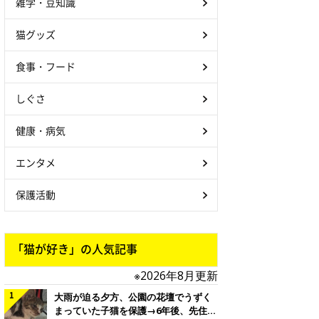
雑学・豆知識
猫グッズ
食事・フード
しぐさ
健康・病気
エンタメ
保護活動
「猫が好き」の人気記事
※2026年8月更新
大雨が迫る夕方、公園の花壇でうずく
まっていた子猫を保護→6年後、先住猫