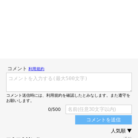
(￣ω￣；)
てんちゃんも暗がりでは見えにくいんですけど、手足が白いので
完全に見えないということはないですし、うにともーちゃんなん
て全身白っぽかったですから、たとえ足元から入ろうとしても、
とても目立つのですぐわかったんですよね。
でもムームーは、ビックリするぐらいに暗がりで見えない！
ものすごい
ステルス能力
なんです！Σ(ﾟ∀ﾟ；)