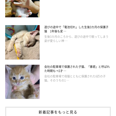
遊びの途中で「電池切れ」した生後3カ月の保護子
猫 1年後も変 …
生後3カ月のころから、遊びの途中で眠ってしまう
姿が愛らしい神 …
会社の駐車場で保護された子猫、「暴君」と呼ばれ
た時期も→2才 …
会社の駐車場で母猫とともに保護された6匹の子
猫。そのうちの1 …
新着記事をもっと見る