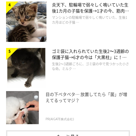
炎天下、駐輪場で弱々しく鳴いていた生
2013年8月1日生まれ(推定)
後1カ月の子猫を保護→1才の今、筋肉質
でツンデレなコに成長
マンションの駐輪場で弱々しく鳴いていた、生後1
カ月ほどの子猫 …
ムームー
我が家初の単色！シャルトリューの男のコ。まだまだ子猫ちゃん
ですが、既に大物の予感がしております！
2019年4月18日生まれ
ゴミ袋に入れられていた生後2〜3週齢の
保護子猫→6才の今は「大黒柱」に！
美しい黒猫に成長した姿にグッとくる
生後2〜3週齢ごろに、ゴミ袋の中で見つかった小さ
な命。ミルク …
目の下ベタベタ… 放置してたら「菌」が増
えてるってマジ？
PR(AIGATE株式会社)