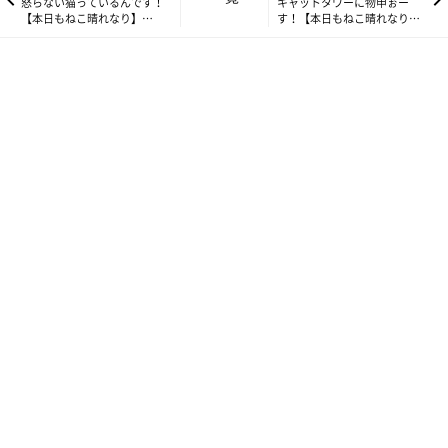
怒らない猫っているんです！
キャットタワーに物申ぉー
【本日もねこ晴れなり】
す！【本日もねこ晴れなり】
vol.240
vol.242
これね、冗談でもなんでもなくて、薄暗がりにひそんでいるムー
ムーは、影の色と馴染んでしまって、本当に見えにくいんですよ