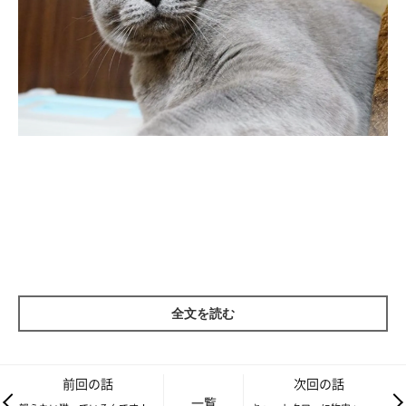
もし足元からスルッとベランダに出て行ってしまったら・・・・
考えるだけで、
ああ！怖いっ！！
((TДT))
そんなことにならないよう、もちろん我々も気を付けてはいるん
です。
全文を読む
気を付けてはいるんですけども・・・・
ムッち君、見えないんです(・ω・；)
なぜなら全身
濃いめのグレー
だから！
前回の話
次回の話
一覧