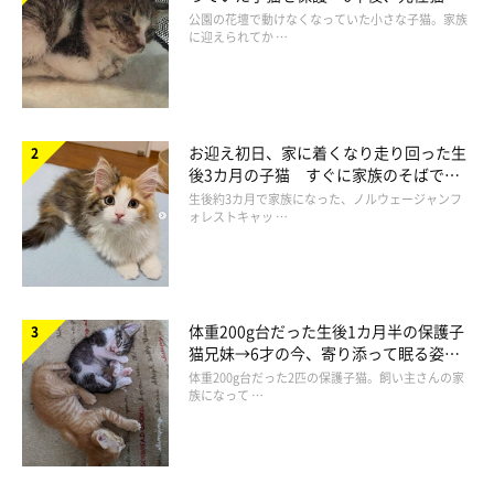
と“姉妹”のような関係に
公園の花壇で動けなくなっていた小さな子猫。家族
うに
に迎えられてか …
元気いっぱい天真爛漫。まんまる黒目がちの目と、もふもふボデ
ィがチャームポイント。現在は天使となってうにまむ家を見守る
永遠の王子様。
お迎え初日、家に着くなり走り回った生
2005年4月19日ー2016年1月27日
後3カ月の子猫 すぐに家族のそばで落
ち着く姿に「迎えてよかった」
生後約3カ月で家族になった、ノルウェージャンフ
ももじろう
ォレストキャッ …
通称もーちゃん。ブラッシング大好き、パワフルおじいちゃん。
大きなボディーと大きな心は、しっかりとムームーに受け継がれ
ています。
体重200g台だった生後1カ月半の保護子
2002年9月10日ー2019年9月20
猫兄妹→6才の今、寄り添って眠る姿に
ほっこり！
体重200g台だった2匹の保護子猫。飼い主さんの家
族になって …
てんてん
通称てんちゃん。うにまむ家初の小ぶりな女のコは、生まれなが
らのアイドル気質！ 今日もみんなを虜にすべく『カワイイ』を
惜しみなく振りまいております。