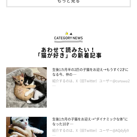
もっと見る
あわせて読みたい！
「猫が好き」の新着記事
生後1カ月半の2匹の子猫をお迎え→もうすぐ2才に
なる今、仲の …
紹介するのは、X（旧Twitter）ユーザー@curumu2
…
生後1カ月の子猫をお迎え→“ダイナミックな体”に
なった10才 …
紹介するのは、X（旧Twitter）ユーザー@AQdyfy9
…