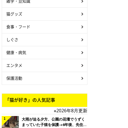
雑学・豆知識
猫グッズ
食事・フード
しぐさ
健康・病気
エンタメ
保護活動
「猫が好き」の人気記事
※2026年8月更新
大雨が迫る夕方、公園の花壇でうずく
まっていた子猫を保護→6年後、先住猫