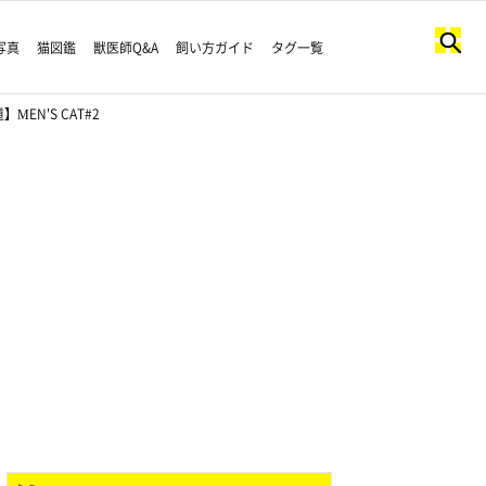
写真
猫図鑑
獣医師Q&A
飼い方ガイド
タグ一覧
N'S CAT#2