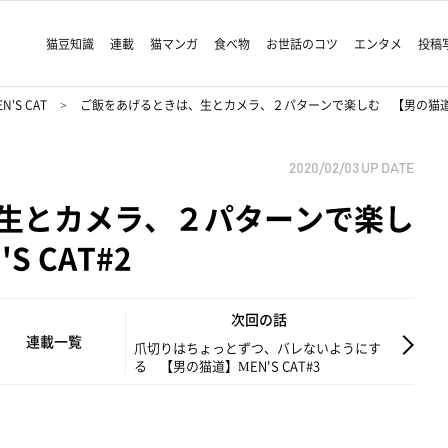
猫豆知識
連載
猫マンガ
食べ物
お世話のコツ
エンタメ
投稿
'S CAT
ご飯をあげるときは、生とカメラ、２パターンで楽しむ 【男の猫道】ME
2020/02/03
UP DATE
生とカメラ、２パターンで楽し
 CAT#2
次回の話
連載一覧
爪切りはちょっとずつ、バレないようにす
る 【男の猫道】MEN'S CAT#3