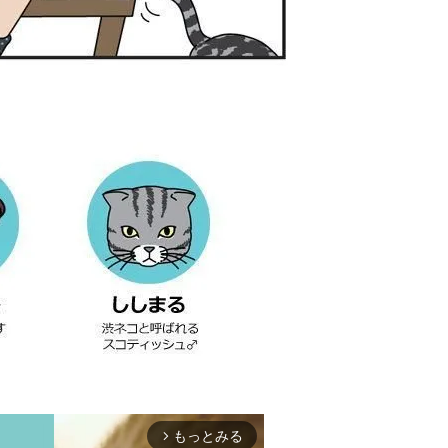
もっとみる
arrow_forward_ios