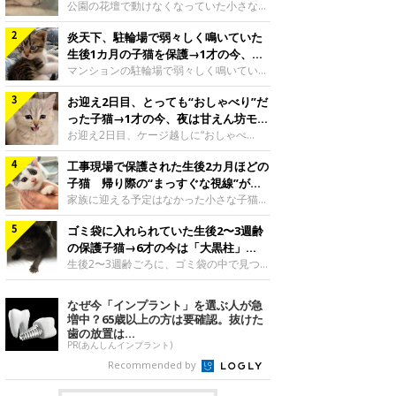
と“姉妹”のような関係に
公園の花壇で動けなくなっていた小さな子
猫。家族に迎えられてから6年、先住猫と
炎天下、駐輪場で弱々しく鳴いていた
の間には深い絆が育まれていました。保護
当時のティダちゃん。
生後1カ月の子猫を保護→1才の今、筋
@muumuu62197189紹介するのは、
肉質でツンデレなコに成長
マンションの駐輪場で弱々しく鳴いてい
X（旧Twitter）ユーザー
た、生後1カ月ほどの子猫。家族に迎えら
@muumuu62197189さんの愛猫・ティダ
お迎え2日目、とっても“おしゃべり”だ
れてから1年、体も行動も大きく成長しま
ちゃん（取材時6才）の成長記録です。こ
した。炎天下の駐輪場で鳴いていた小さな
った子猫→1才の今、夜は甘えん坊モー
ちらは、生後3カ月ごろのティダちゃん。
子猫保護当時のモモちゃん。@Kingponzu
ドになるコに成長！
お迎え2日目、ケージ越しに“おしゃべ
飼い主さんが出会ったのは、夜から大雨に
紹介するのは、X（旧Twitter）ユーザー
り”する姿を見せていた子猫。1才になった
なると予報されていた日の夕方でした。花
@Kingponzuさんの愛猫・モモちゃん（取
工事現場で保護された生後2カ月ほどの
今も見せる愛らしい姿にキュンとします。
壇で動けずにいた子猫保護したばかりのテ
材時1才）の成長記録です。こちらは、モ
お迎え2日目、ケージ越しに何かを伝える
子猫 帰り際の“まっすぐな視線”が忘
ィダちゃん。@muumuu62197189飼い主
モちゃんが生後1カ月ごろに撮影された一
ももちゃん“おしゃべり”なももちゃん。
れられず、家族の一員に
家族に迎える予定はなかった小さな子猫。
さんは、公園の
枚。飼い主さんの自宅マンションの駐輪場
@poocoonyan紹介するのは、Instagram
帰り際に見せた姿が、飼い主さんの心に残
で鳴いていたところを保護された当時の姿
ユーザー@poocoonyanさんの愛猫・もも
ゴミ袋に入れられていた生後2〜3週齢
りました。保護当時の夏目ちゃん。
です。子猫時代のモモちゃん。
ちゃん（取材時1才／マンチカン）です。
@shibainu_rintaro紹介するのは、
の保護子猫→6才の今は「大黒柱」
@Kingponzuその日は気温が35℃を
こちらの動画は、ももちゃんが生後2カ月
Instagramユーザー@shibainu_rintaroさ
に！ 美しい黒猫に成長した姿にグッ
生後2〜3週齢ごろに、ゴミ袋の中で見つか
を過ぎたころ、お迎え2日目に撮影された
んの愛猫・夏目（なつめ）ちゃん（取材時
った小さな命。ミルクから育てられたその
とくる
もの。新しい環境にゆっくり慣れてもらう
3才）。工事現場で親猫とはぐれたとみら
子猫は今、家族に欠かせない存在へと成長
なぜ今「インプラント」を選ぶ人が急
ため、当時はケージの中で過ごしていまし
れ、保護された当時は生後2カ月ほどだっ
しました。ゴミ袋の中で見つかった、ミニ
増中？65歳以上の方は要確認。抜けた
た。鳴いてアピールするももち
たといいます。新しい飼い主を探すつもり
モグラのような子猫よちよち歩きをしてい
歯の放置は...
が……保護されてケージに入っている夏目
たころの、生後2〜3週齢ごろのドンちゃ
PR(あんしんインプラント)
ちゃん。@shibainu_rintaro夏目ちゃんを
ん。@doddou_1今回紹介するのは、
Recommended by
保護したのは、以前、飼い主さんの愛猫・
X（旧Twitter）ユーザー@doddou_1さん
ちくわく
の愛猫・ドンちゃん（取材時、推定6才／