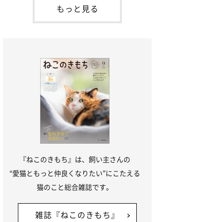
本名：ドミトリー・ドンスコイ）。ドンち
もっと見る
ゃんは、保護猫でした。ドンちゃんが見つ
かったのは、飼い主さんの姉の勤め先の敷
地内でした。ゴミ袋に入れられている
『ねこのきもち』は、飼い主さんの
“愛猫ともっと仲良くなりたい”にこたえる
猫のこと総合雑誌です。
雑誌『ねこのきもち』