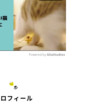
Powered by 
GliaStudios
M
u
t
e
プロフィール