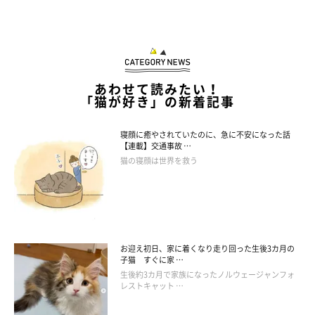
あわせて読みたい！
「猫が好き」の新着記事
ペタンを受け継ぐカイくんの姿にファンは大
興奮♪
寝顔に癒やされていたのに、急に不安になった話
【連載】交通事故 …
猫の寝顔は世界を救う
お迎え初日、家に着くなり走り回った生後3カ月の
子猫 すぐに家 …
生後約3カ月で家族になったノルウェージャンフォ
レストキャット …