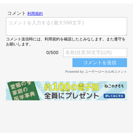
早速カイくんもペタン♡
@ojarinn
そして早速、カイくんも
習った通りにペタン
となっちゃいました
♪ カイくん、習得するのが早い！ カイくんの可愛いペタン