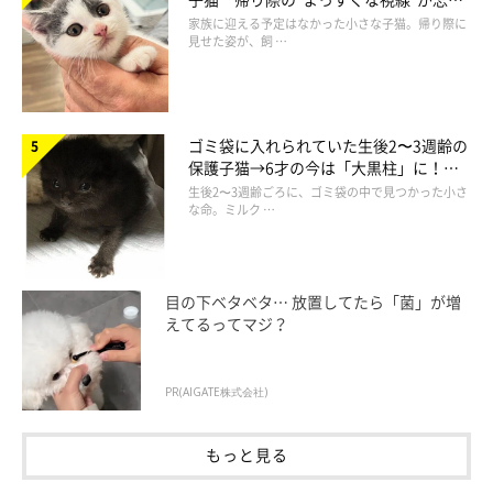
られず、家族の一員に
家族に迎える予定はなかった小さな子猫。帰り際に
でも、カイくんの後ろには…
ライくんの厳しい目がーーー！
見せた姿が、飼 …
（笑）
「まだまだ甘いにゃ」
とでも言うかのように、カイくん
のことを見つめています。
ゴミ袋に入れられていた生後2〜3週齢の
カイくんを思うからこそ、ライくんは先輩として厳しい指導をし
保護子猫→6才の今は「大黒柱」に！
美しい黒猫に成長した姿にグッとくる
ているのかもしれませんね♡
生後2〜3週齢ごろに、ゴミ袋の中で見つかった小さ
な命。ミルク …
目の下ベタベタ… 放置してたら「菌」が増
えてるってマジ？
PR(AIGATE株式会社)
もっと見る