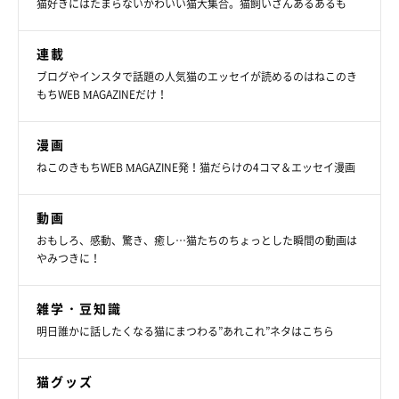
猫好きにはたまらないかわいい猫大集合。猫飼いさんあるあるも
は、飼い主さんや見ている人たちを心配させてしまうことも…？
「ぐでねこ」としてInstagramで大人気の猫・ライくんも、「安心
して下さい 生きてますよ」と飼い主さんが補足をしてしまうほど
関連記事:
の脱力しきった姿を見せていたようなのです！
連載
「完璧に人」「ぐーたらを絵に書いたよう」
ブログやインスタで話題の人気猫のエッセイが読めるのはねこのき
ぐで猫の寝姿が最高すぎる！
もちWEB MAGAZINEだけ！
Instagramユーザー＠ojarinnさんの愛猫・スコティッシュフォール
ドのライくん。「ぐでねこ」として有名なライくんは、素敵なぐで
っぷりを披露して毎回ファンの方たちを癒してくれています♪ そ
んなライくんのソファでぐでる姿が、見ているファンの方たちを惹
漫画
きつけてやまないんです！
ねこのきもちWEB MAGAZINE発！猫だらけの4コマ＆エッセイ漫画
動画
おもしろ、感動、驚き、癒し…猫たちのちょっとした瞬間の動画は
やみつきに！
雑学・豆知識
明日誰かに話したくなる猫にまつわる”あれこれ”ネタはこちら
猫グッズ