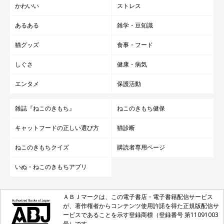
かわいい
ストレス
あるある
雑学・豆知識
猫グッズ
食事・フード
しぐさ
健康・病気
エンタメ
保護活動
雑誌『ねこのきもち』
ねこのきもち健保
キャットフードの正しい選び方
猫診断
ねこのきもちクイズ
購読者専用ページ
いぬ・ねこのきもちアプリ
ＡＢＪマークは、この電子書店・電子書籍配信サービス
が、著作権者からコンテンツ使用許諾を得た正規版配信サ
ービスであることを示す登録商標（登録番号 第11091003
号）です。