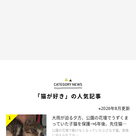
に、キュンとしちゃいます♡
「猫が好き」の人気記事
※2026年8月更新
大雨が迫る夕方、公園の花壇でうずくま
っていた子猫を保護→6年後、先住猫
と“姉妹”のような関係に
公園の花壇で動けなくなっていた小さな子猫。家族
に迎えられてか …