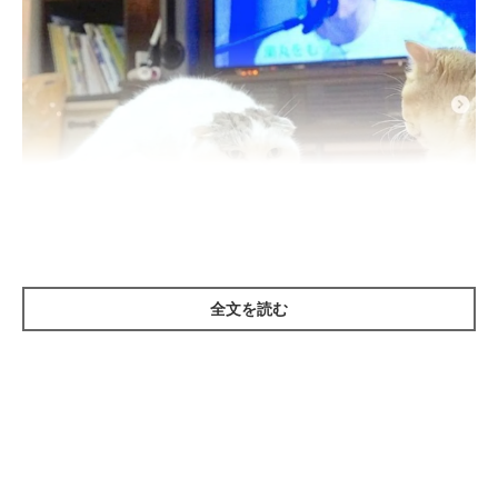
@ojarinn
全文を読む
床に
ペタン
と張りつくライくん。お餅が伸びているように見えて
しまうライくんの「ぐで姿」は、見ているファンたちをいつも魅
了しています。
この日のライくんは、カイくんの目の前でペタンとくつろいでい
ますが…なんだか
ペタンの指導をしているようにも見えません