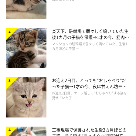
「まだまだ甘いにゃ…」
炎天下、駐輪場で弱々しく鳴いていた生
後1カ月の子猫を保護→1才の今、筋肉質
でツンデレなコに成長
マンションの駐輪場で弱々しく鳴いていた、生後1
カ月ほどの子猫 …
お迎え2日目、とっても“おしゃべり”だ
った子猫→1才の今、夜は甘えん坊モー
ドになるコに成長！
お迎え2日目、ケージ越しに“おしゃべり”する姿を
見せていた子 …
@ojarinn
じっ…
工事現場で保護された生後2カ月ほどの
子猫 帰り際の“まっすぐな視線”が忘れ