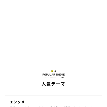
カイくんがペタンを極める日が今から楽しみ！ これからもあた
たかく見守っていきましょうね♡
★Instagram、Twitterで「#ねこのきもち」「#ねこのきもち部」
でご投稿いただいた素敵な写真・動画を紹介しています。
参照／Instagram（
＠ojarinn
）
文／雨宮カイ
人気テーマ
関連記事:
まるで「火サス」のよう!? 脱力感がハンパな
い猫の姿に反響
エンタメ
無防備だったり脱力しきっていたり。くつろいでいる愛猫の姿は、
飼い主さんを癒してくれますよね。でも、そのくつろぎ方によって