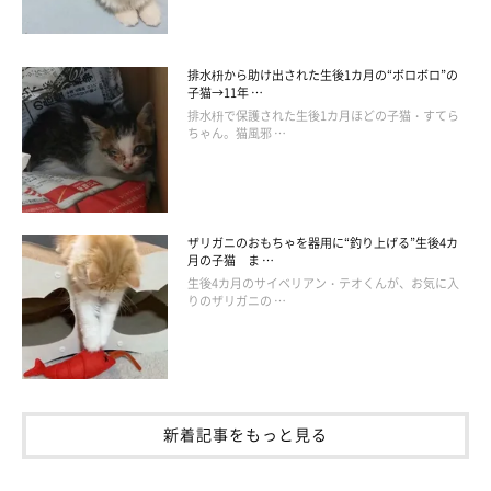
排水枡から助け出された生後1カ月の“ボロボロ”の
子猫→11年 …
@ojarinn
排水枡で保護された生後1カ月ほどの子猫・すてら
ちゃん。猫風邪 …
ライくんのマネっ子をして、ペタンを披露してくれたカイくん。
まだ先輩のペタンには及ばないようだけど……ふたりは確実に似
てきていますよね！
ザリガニのおもちゃを器用に“釣り上げる”生後4カ
月の子猫 ま …
生後4カ月のサイベリアン・テオくんが、お気に入
先輩と後輩のようなふたりのやりとりを見たインスタユーザーさ
りのザリガニの …
んからは、
「カイくんまでペタンたまらないです。そしてペタン
先生の厳しい目つき。爆笑です！」「3枚目、ペタン師匠の愛あ
る厳しい眼差し」「ぺたんは伝承されるのか!?」「ペタンの英才
教育」「カイくん、つちのこスタイルなんですね。背後からライ
新着記事をもっと見る
先生の厳しい目が……」「極めるのも時間の問題♡川の字、楽し
みです」
と、反響のコメントが数多く寄せられました♪