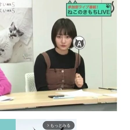
もっとみる
arrow_forward_ios