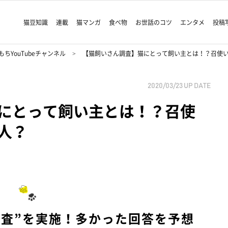
猫豆知識
連載
猫マンガ
食べ物
お世話のコツ
エンタメ
投稿
ちYouTubeチャンネル
【猫飼いさん調査】猫にとって飼い主とは！？召使
2020/03/23
UP DATE
にとって飼い主とは！？召使
人？
調査”を実施！多かった回答を予想