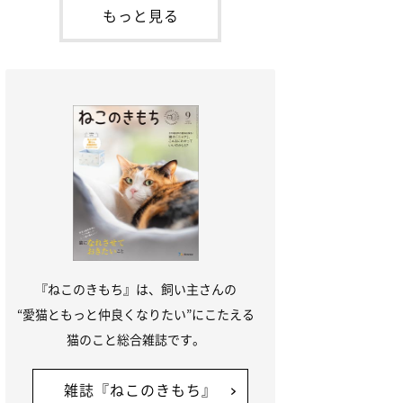
本名：ドミトリー・ドンスコイ）。ドンち
もっと見る
ゃんは、保護猫でした。ドンちゃんが見つ
かったのは、飼い主さんの姉の勤め先の敷
地内でした。ゴミ袋に入れられている
『ねこのきもち』は、飼い主さんの
“愛猫ともっと仲良くなりたい”にこたえる
猫のこと総合雑誌です。
雑誌『ねこのきもち』