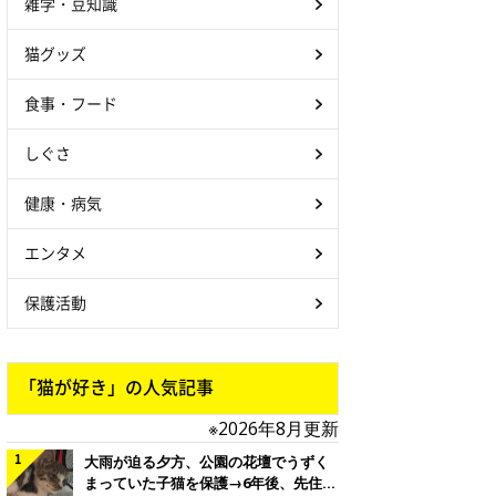
雑学・豆知識
猫グッズ
食事・フード
しぐさ
健康・病気
エンタメ
保護活動
「猫が好き」の人気記事
※2026年8月更新
大雨が迫る夕方、公園の花壇でうずく
まっていた子猫を保護→6年後、先住猫