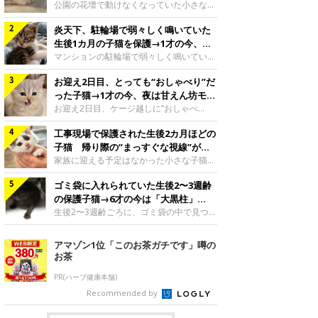
と“姉妹”のような関係に
公園の花壇で動けなくなっていた小さな子
猫。家族に迎えられてから6年、先住猫と
炎天下、駐輪場で弱々しく鳴いていた
の間には深い絆が育まれていました。保護
当時のティダちゃん。
生後1カ月の子猫を保護→1才の今、筋
@muumuu62197189紹介するのは、
肉質でツンデレなコに成長
マンションの駐輪場で弱々しく鳴いてい
X（旧Twitter）ユーザー
た、生後1カ月ほどの子猫。家族に迎えら
@muumuu62197189さんの愛猫・ティダ
お迎え2日目、とっても“おしゃべり”だ
れてから1年、体も行動も大きく成長しま
ちゃん（取材時6才）の成長記録です。こ
した。炎天下の駐輪場で鳴いていた小さな
った子猫→1才の今、夜は甘えん坊モー
ちらは、生後3カ月ごろのティダちゃん。
子猫保護当時のモモちゃん。@Kingponzu
ドになるコに成長！
お迎え2日目、ケージ越しに“おしゃべ
飼い主さんが出会ったのは、夜から大雨に
紹介するのは、X（旧Twitter）ユーザー
り”する姿を見せていた子猫。1才になった
なると予報されていた日の夕方でした。花
@Kingponzuさんの愛猫・モモちゃん（取
工事現場で保護された生後2カ月ほどの
今も見せる愛らしい姿にキュンとします。
壇で動けずにいた子猫保護したばかりのテ
材時1才）の成長記録です。こちらは、モ
お迎え2日目、ケージ越しに何かを伝える
子猫 帰り際の“まっすぐな視線”が忘
ィダちゃん。@muumuu62197189飼い主
モちゃんが生後1カ月ごろに撮影された一
ももちゃん“おしゃべり”なももちゃん。
れられず、家族の一員に
家族に迎える予定はなかった小さな子猫。
さんは、公園の
枚。飼い主さんの自宅マンションの駐輪場
@poocoonyan紹介するのは、Instagram
帰り際に見せた姿が、飼い主さんの心に残
で鳴いていたところを保護された当時の姿
ユーザー@poocoonyanさんの愛猫・もも
ゴミ袋に入れられていた生後2〜3週齢
りました。保護当時の夏目ちゃん。
です。子猫時代のモモちゃん。
ちゃん（取材時1才／マンチカン）です。
@shibainu_rintaro紹介するのは、
の保護子猫→6才の今は「大黒柱」
@Kingponzuその日は気温が35℃を
こちらの動画は、ももちゃんが生後2カ月
Instagramユーザー@shibainu_rintaroさ
に！ 美しい黒猫に成長した姿にグッ
生後2〜3週齢ごろに、ゴミ袋の中で見つか
を過ぎたころ、お迎え2日目に撮影された
んの愛猫・夏目（なつめ）ちゃん（取材時
った小さな命。ミルクから育てられたその
とくる
もの。新しい環境にゆっくり慣れてもらう
3才）。工事現場で親猫とはぐれたとみら
子猫は今、家族に欠かせない存在へと成長
アマゾン1位「このお茶ガチです」噂の
ため、当時はケージの中で過ごしていまし
れ、保護された当時は生後2カ月ほどだっ
しました。ゴミ袋の中で見つかった、ミニ
お茶
た。鳴いてアピールするももち
たといいます。新しい飼い主を探すつもり
モグラのような子猫よちよち歩きをしてい
が……保護されてケージに入っている夏目
たころの、生後2〜3週齢ごろのドンちゃ
PR(ハーブ健康本舗)
ちゃん。@shibainu_rintaro夏目ちゃんを
ん。@doddou_1今回紹介するのは、
Recommended by
保護したのは、以前、飼い主さんの愛猫・
X（旧Twitter）ユーザー@doddou_1さん
ちくわく
の愛猫・ドンちゃん（取材時、推定6才／