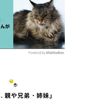
Powered by 
GliaStudios
M
u
t
e
. 親や兄弟・姉妹」