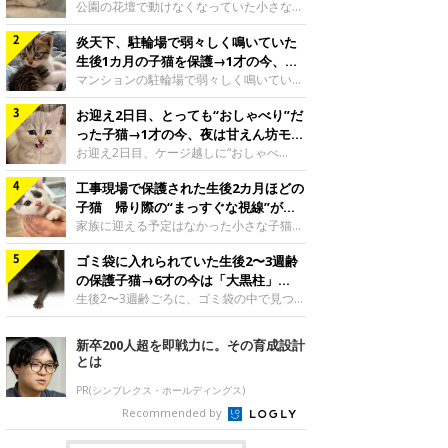
と“姉妹”のような関係に
公園の花壇で動けなくなっていた小さな子
猫。家族に迎えられてから6年、先住猫と
炎天下、駐輪場で弱々しく鳴いていた
の間には深い絆が育まれていました。保護
当時のティダちゃん。
生後1カ月の子猫を保護→1才の今、筋
@muumuu62197189紹介するのは、
肉質でツンデレなコに成長
マンションの駐輪場で弱々しく鳴いてい
X（旧Twitter）ユーザー
た、生後1カ月ほどの子猫。家族に迎えら
@muumuu62197189さんの愛猫・ティダ
お迎え2日目、とっても“おしゃべり”だ
れてから1年、体も行動も大きく成長しま
ちゃん（取材時6才）の成長記録です。こ
した。炎天下の駐輪場で鳴いていた小さな
った子猫→1才の今、夜は甘えん坊モー
ちらは、生後3カ月ごろのティダちゃん。
子猫保護当時のモモちゃん。@Kingponzu
ドになるコに成長！
お迎え2日目、ケージ越しに“おしゃべ
飼い主さんが出会ったのは、夜から大雨に
紹介するのは、X（旧Twitter）ユーザー
り”する姿を見せていた子猫。1才になった
なると予報されていた日の夕方でした。花
@Kingponzuさんの愛猫・モモちゃん（取
工事現場で保護された生後2カ月ほどの
今も見せる愛らしい姿にキュンとします。
壇で動けずにいた子猫保護したばかりのテ
材時1才）の成長記録です。こちらは、モ
お迎え2日目、ケージ越しに何かを伝える
子猫 帰り際の“まっすぐな視線”が忘
ィダちゃん。@muumuu62197189飼い主
モちゃんが生後1カ月ごろに撮影された一
ももちゃん“おしゃべり”なももちゃん。
れられず、家族の一員に
家族に迎える予定はなかった小さな子猫。
さんは、公園の
枚。飼い主さんの自宅マンションの駐輪場
@poocoonyan紹介するのは、Instagram
帰り際に見せた姿が、飼い主さんの心に残
で鳴いていたところを保護された当時の姿
ユーザー@poocoonyanさんの愛猫・もも
ゴミ袋に入れられていた生後2〜3週齢
りました。保護当時の夏目ちゃん。
です。子猫時代のモモちゃん。
ちゃん（取材時1才／マンチカン）です。
@shibainu_rintaro紹介するのは、
の保護子猫→6才の今は「大黒柱」
@Kingponzuその日は気温が35℃を
こちらの動画は、ももちゃんが生後2カ月
Instagramユーザー@shibainu_rintaroさ
に！ 美しい黒猫に成長した姿にグッ
生後2〜3週齢ごろに、ゴミ袋の中で見つか
を過ぎたころ、お迎え2日目に撮影された
んの愛猫・夏目（なつめ）ちゃん（取材時
った小さな命。ミルクから育てられたその
とくる
もの。新しい環境にゆっくり慣れてもらう
3才）。工事現場で親猫とはぐれたとみら
子猫は今、家族に欠かせない存在へと成長
新卒200人超を即戦力に。その育成設計
ため、当時はケージの中で過ごしていまし
れ、保護された当時は生後2カ月ほどだっ
しました。ゴミ袋の中で見つかった、ミニ
とは
た。鳴いてアピールするももち
たといいます。新しい飼い主を探すつもり
モグラのような子猫よちよち歩きをしてい
が……保護されてケージに入っている夏目
たころの、生後2〜3週齢ごろのドンちゃ
PR(シンプレクス・ホールディングス)
ちゃん。@shibainu_rintaro夏目ちゃんを
ん。@doddou_1今回紹介するのは、
Recommended by
保護したのは、以前、飼い主さんの愛猫・
X（旧Twitter）ユーザー@doddou_1さん
ちくわく
の愛猫・ドンちゃん（取材時、推定6才／