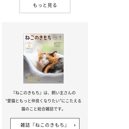
本名：ドミトリー・ドンスコイ）。ドンち
もっと見る
ゃんは、保護猫でした。ドンちゃんが見つ
かったのは、飼い主さんの姉の勤め先の敷
地内でした。ゴミ袋に入れられている
『ねこのきもち』は、飼い主さんの
“愛猫ともっと仲良くなりたい”にこたえる
猫のこと総合雑誌です。
雑誌『ねこのきもち』