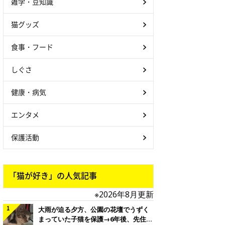
雑学・豆知識
猫グッズ
食事・フード
しぐさ
健康・病気
エンタメ
保護活動
「猫が好き」の人気記事
※2026年8月更新
大雨が迫る夕方、公園の花壇でうずく
まっていた子猫を保護→6年後、先住猫